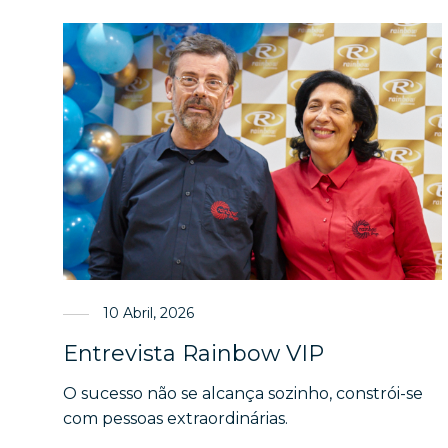
10 Abril, 2026
Entrevista Rainbow VIP
O sucesso não se alcança sozinho, constrói-se
com pessoas extraordinárias.