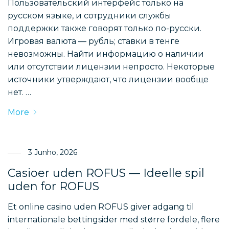
Пользовательский интерфейс только на
русском языке, и сотрудники службы
поддержки также говорят только по-русски.
Игровая валюта — рубль; ставки в тенге
невозможны. Найти информацию о наличии
или отсутствии лицензии непросто. Некоторые
источники утверждают, что лицензии вообще
нет. …
More
3 Junho, 2026
Casioer uden ROFUS — Ideelle spil
uden for ROFUS
Et online casino uden ROFUS giver adgang til
internationale bettingsider med større fordele, flere