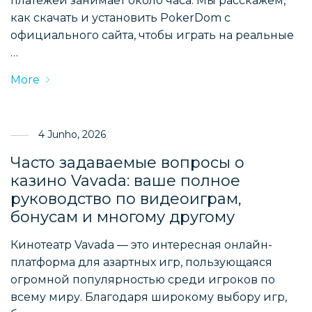
платежей занимает около часа. Мы расскажем,
как скачать и установить PokerDom с
официального сайта, чтобы играть на реальные
…
More
4 Junho, 2026
Часто задаваемые вопросы о
казино Vavada: ваше полное
руководство по видеоиграм,
бонусам и многому другому
Кинотеатр Vavada — это интересная онлайн-
платформа для азартных игр, пользующаяся
огромной популярностью среди игроков по
всему миру. Благодаря широкому выбору игр,