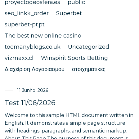
proyectogeosfera.es
public
seo_linkk_order
Superbet
superbet-pt.pt
The best new online casino
toomanyblogs.co.uk
Uncategorized
vizmaxx.cl
Winspirit Sports Betting
Διαχείριση Λογαριασμού
στοιχηματικες
11 Junho, 2026
Test 11/06/2026
Welcome to this sample HTML document written in
English. It demonstrates a simple page structure
with headings, paragraphs, and semantic markup.
About This Page The purpose of this document is