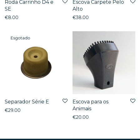
Roda Carrinho D4 e
Escova Carpete Pelo
SE
Alto
€
8.00
€
38.00
Separador Série E
Escova para os
Animais
€
29.00
€
20.00