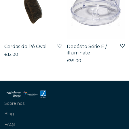
Cerdas do Pó Oval
Depósito Série E /
illuminate
€
12.00
€
59.00
Sobre nós
Blog
FAQs