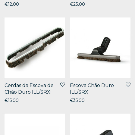
€
12.00
€
23.00
Cerdas da Escova de
Escova Chão Duro
Chão Duro ILL/SRX
ILL/SRX
€
15.00
€
35.00