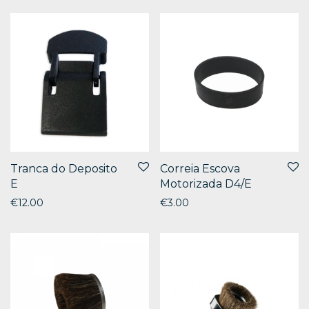
Tranca do Deposito
Correia Escova
E
Motorizada D4/E
€
12.00
€
3.00