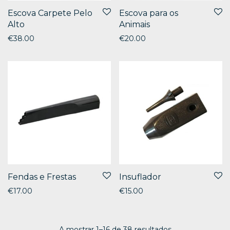
Escova Carpete Pelo
Escova para os
Alto
Animais
€
38.00
€
20.00
Fendas e Frestas
Insuflador
€
17.00
€
15.00
A mostrar 1–16 de 38 resultados