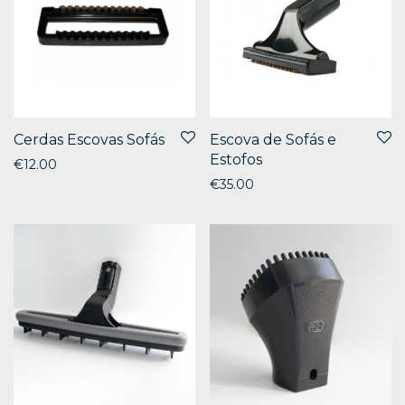
Cerdas Escovas Sofás
Escova de Sofás e
Estofos
€
12.00
€
35.00