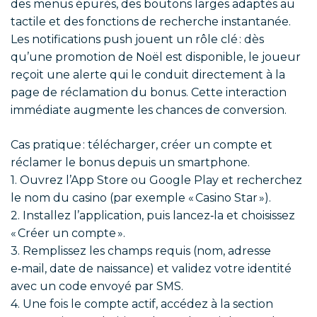
des menus épurés, des boutons larges adaptés au
tactile et des fonctions de recherche instantanée.
Les notifications push jouent un rôle clé : dès
qu’une promotion de Noël est disponible, le joueur
reçoit une alerte qui le conduit directement à la
page de réclamation du bonus. Cette interaction
immédiate augmente les chances de conversion.
Cas pratique : télécharger, créer un compte et
réclamer le bonus depuis un smartphone.
1. Ouvrez l’App Store ou Google Play et recherchez
le nom du casino (par exemple « Casino Star »).
2. Installez l’application, puis lancez‑la et choisissez
« Créer un compte ».
3. Remplissez les champs requis (nom, adresse
e‑mail, date de naissance) et validez votre identité
avec un code envoyé par SMS.
4. Une fois le compte actif, accédez à la section