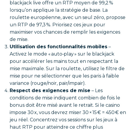
blackjack live offre un RTP moyen de 99,2 %
lorsqu’on applique la stratégie de base. La
roulette européenne, avec un seul zéro, propose
un RTP de 97,3 %. Priorisez ces jeux pour
maximiser vos chances de remplir les exigences
de mise.
Utilisation des fonctionnalités mobiles
–
Activez le mode « auto‑play » sur le blackjack
pour accélérer les mains tout en respectant la
mise maximale. Sur la roulette, utilisez le filtre de
mise pour ne sélectionner que les paris à faible
variance (rouge/noir, pair/impair).
Respect des exigences de mise
– Les
conditions de mise indiquent combien de fois le
bonus doit être misé avant le retrait. Si le casino
impose 30 x, vous devrez miser 30 × 15 € = 450 € en
jeu réel. Concentrez vos sessions sur les jeux à
haut RTP pour atteindre ce chiffre plus