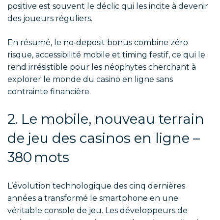
positive est souvent le déclic qui les incite à devenir
des joueurs réguliers.
En résumé, le no‑deposit bonus combine zéro
risque, accessibilité mobile et timing festif, ce qui le
rend irrésistible pour les néophytes cherchant à
explorer le monde du casino en ligne sans
contrainte financière.
2. Le mobile, nouveau terrain
de jeu des casinos en ligne –
380 mots
L’évolution technologique des cinq dernières
années a transformé le smartphone en une
véritable console de jeu. Les développeurs de