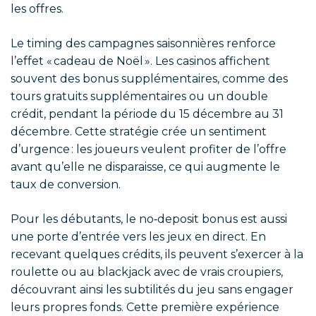
les offres.
Le timing des campagnes saisonnières renforce
l’effet « cadeau de Noël ». Les casinos affichent
souvent des bonus supplémentaires, comme des
tours gratuits supplémentaires ou un double
crédit, pendant la période du 15 décembre au 31
décembre. Cette stratégie crée un sentiment
d’urgence : les joueurs veulent profiter de l’offre
avant qu’elle ne disparaisse, ce qui augmente le
taux de conversion.
Pour les débutants, le no‑deposit bonus est aussi
une porte d’entrée vers les jeux en direct. En
recevant quelques crédits, ils peuvent s’exercer à la
roulette ou au blackjack avec de vrais croupiers,
découvrant ainsi les subtilités du jeu sans engager
leurs propres fonds. Cette première expérience