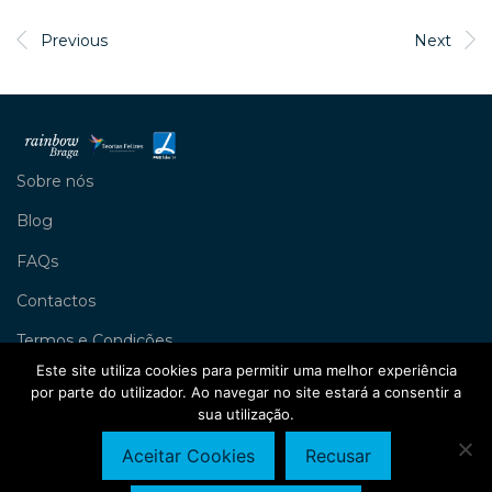
Previous
Next
Sobre nós
Blog
FAQs
Contactos
Termos e Condições
Este site utiliza cookies para permitir uma melhor experiência
Livro de Reclamações
por parte do utilizador. Ao navegar no site estará a consentir a
sua utilização.
Política de Privacidade
©
2026
Rainbow Braga
Aceitar Cookies
Recusar