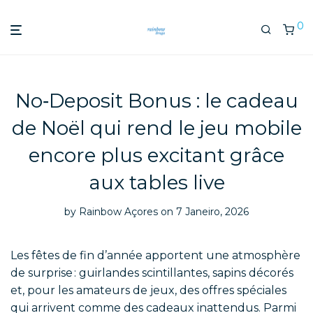
0
No‑Deposit Bonus : le cadeau
de Noël qui rend le jeu mobile
encore plus excitant grâce
aux tables live
by
Rainbow Açores
on 7 Janeiro, 2026
Les fêtes de fin d’année apportent une atmosphère
de surprise : guirlandes scintillantes, sapins décorés
et, pour les amateurs de jeux, des offres spéciales
qui arrivent comme des cadeaux inattendus. Parmi