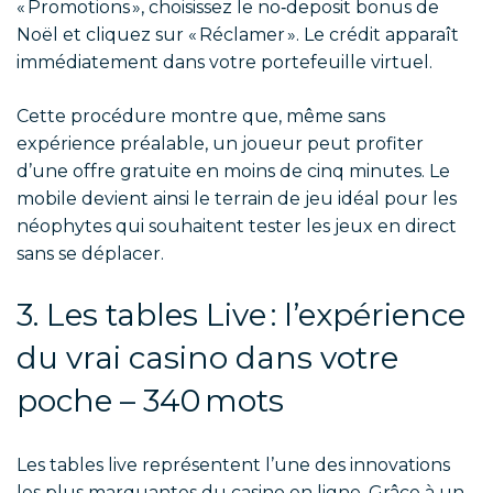
« Promotions », choisissez le no‑deposit bonus de
Noël et cliquez sur « Réclamer ». Le crédit apparaît
immédiatement dans votre portefeuille virtuel.
Cette procédure montre que, même sans
expérience préalable, un joueur peut profiter
d’une offre gratuite en moins de cinq minutes. Le
mobile devient ainsi le terrain de jeu idéal pour les
néophytes qui souhaitent tester les jeux en direct
sans se déplacer.
3. Les tables Live : l’expérience
du vrai casino dans votre
poche – 340 mots
Les tables live représentent l’une des innovations
les plus marquantes du casino en ligne. Grâce à un