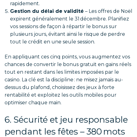
rapidement.
Gestion du délai de validité
– Les offres de Noël
expirent généralement le 31 décembre. Planifiez
vos sessions de façon à répartir le bonus sur
plusieurs jours, évitant ainsi le risque de perdre
tout le crédit en une seule session.
En appliquant ces cinq points, vous augmentez vos
chances de convertir le bonus gratuit en gains réels
tout en restant dans les limites imposées par le
casino. La clé est la discipline : ne misez jamais au-
dessus du plafond, choisissez des jeux à forte
rentabilité et exploitez les outils mobiles pour
optimiser chaque main.
6. Sécurité et jeu responsable
pendant les fêtes – 380 mots