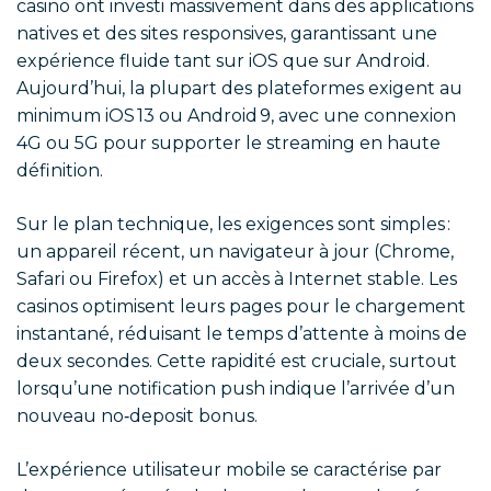
casino ont investi massivement dans des applications
natives et des sites responsives, garantissant une
expérience fluide tant sur iOS que sur Android.
Aujourd’hui, la plupart des plateformes exigent au
minimum iOS 13 ou Android 9, avec une connexion
4G ou 5G pour supporter le streaming en haute
définition.
Sur le plan technique, les exigences sont simples :
un appareil récent, un navigateur à jour (Chrome,
Safari ou Firefox) et un accès à Internet stable. Les
casinos optimisent leurs pages pour le chargement
instantané, réduisant le temps d’attente à moins de
deux secondes. Cette rapidité est cruciale, surtout
lorsqu’une notification push indique l’arrivée d’un
nouveau no‑deposit bonus.
L’expérience utilisateur mobile se caractérise par