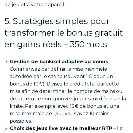
de jeu et à votre appareil.
5. Stratégies simples pour
transformer le bonus gratuit
en gains réels – 350 mots
Gestion de bankroll adaptée au bonus
–
Commencez par définir la mise maximale
autorisée par le casino (souvent 1 € pour un
bonus de 10 €). Divisez le crédit total par cette
mise afin de déterminer le nombre de mains ou
de tours que vous pouvez jouer sans dépasser la
limite. Par exemple, avec 15 € de bonus et une
mise maximale de 1,5 €, vous avez 10 mains
possibles.
Choix des jeux live avec le meilleur RTP
– Le