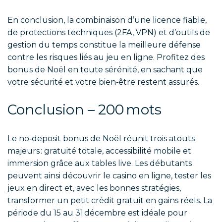
En conclusion, la combinaison d’une licence fiable,
de protections techniques (2FA, VPN) et d’outils de
gestion du temps constitue la meilleure défense
contre les risques liés au jeu en ligne. Profitez des
bonus de Noël en toute sérénité, en sachant que
votre sécurité et votre bien‑être restent assurés.
Conclusion – 200 mots
Le no‑deposit bonus de Noël réunit trois atouts
majeurs : gratuité totale, accessibilité mobile et
immersion grâce aux tables live. Les débutants
peuvent ainsi découvrir le casino en ligne, tester les
jeux en direct et, avec les bonnes stratégies,
transformer un petit crédit gratuit en gains réels. La
période du 15 au 31 décembre est idéale pour