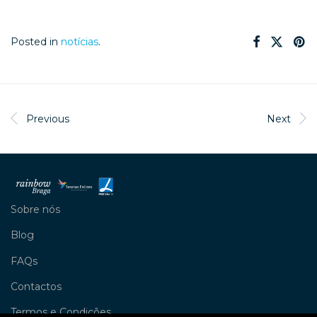
Posted in
notícias
.
Previous
Next
Sobre nós
Blog
FAQs
Contactos
Termos e Condições