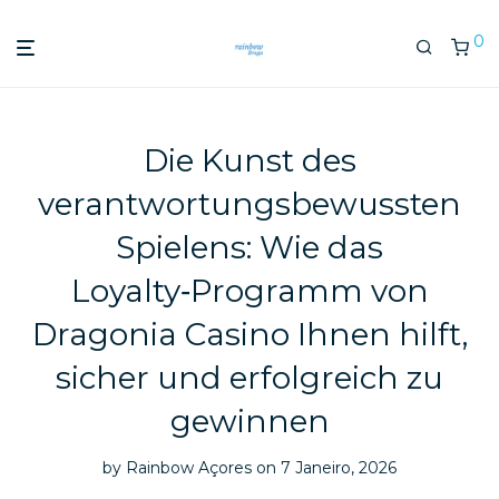
0
Die Kunst des
verantwortungsbewussten
Spielens: Wie das
Loyalty‑Programm von
Dragonia Casino Ihnen hilft,
sicher und erfolgreich zu
gewinnen
by
Rainbow Açores
on 7 Janeiro, 2026