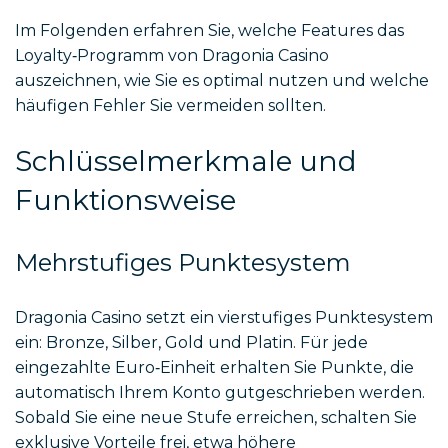
Im Folgenden erfahren Sie, welche Features das
Loyalty‑Programm von Dragonia Casino
auszeichnen, wie Sie es optimal nutzen und welche
häufigen Fehler Sie vermeiden sollten.
Schlüsselmerkmale und
Funktionsweise
Mehrstufiges Punktesystem
Dragonia Casino setzt ein vierstufiges Punktesystem
ein: Bronze, Silber, Gold und Platin. Für jede
eingezahlte Euro‑Einheit erhalten Sie Punkte, die
automatisch Ihrem Konto gutgeschrieben werden.
Sobald Sie eine neue Stufe erreichen, schalten Sie
exklusive Vorteile frei, etwa höhere