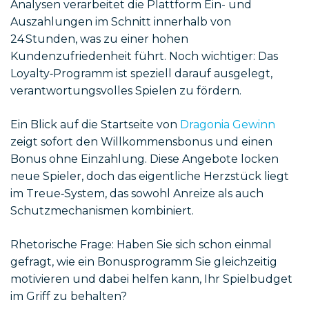
Analysen verarbeitet die Plattform Ein- und
Auszahlungen im Schnitt innerhalb von
24 Stunden, was zu einer hohen
Kundenzufriedenheit führt. Noch wichtiger: Das
Loyalty‑Programm ist speziell darauf ausgelegt,
verantwortungsvolles Spielen zu fördern.
Ein Blick auf die Startseite von
Dragonia Gewinn
zeigt sofort den Willkommensbonus und einen
Bonus ohne Einzahlung. Diese Angebote locken
neue Spieler, doch das eigentliche Herzstück liegt
im Treue‑System, das sowohl Anreize als auch
Schutzmechanismen kombiniert.
Rhetorische Frage: Haben Sie sich schon einmal
gefragt, wie ein Bonusprogramm Sie gleichzeitig
motivieren und dabei helfen kann, Ihr Spielbudget
im Griff zu behalten?