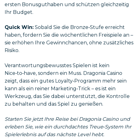
ersten Bonusguthaben und schützen gleichzeitig
Ihr Budget.
Quick Win:
Sobald Sie die Bronze‑Stufe erreicht
haben, fordern Sie die wöchentlichen Freispiele an –
sie erhöhen Ihre Gewinnchancen, ohne zusätzliches
Risiko.
Verantwortungsbewusstes Spielen ist kein
Nice‑to‑have, sondern ein Muss. Dragonia Casino
zeigt, dass ein gutes Loyalty‑Programm mehr sein
kann als ein reiner Marketing‑Trick – es ist ein
Werkzeug, das Sie dabei unterstützt, die Kontrolle
zu behalten und das Spiel zu genießen.
Starten Sie jetzt Ihre Reise bei Dragonia Casino und
erleben Sie, wie ein durchdachtes Treue‑System Ihr
Spielerlebnis auf das nächste Level hebt.