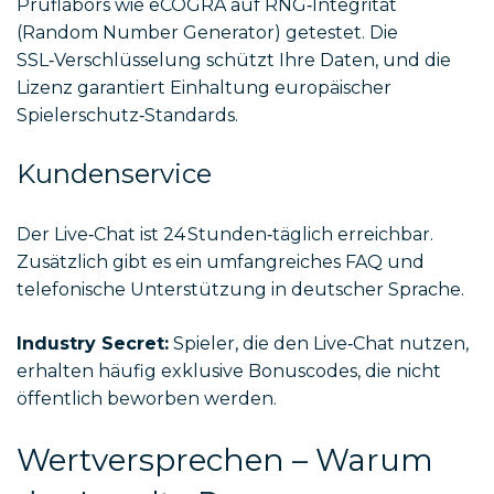
Prüflabors wie eCOGRA auf RNG‑Integrität
(Random Number Generator) getestet. Die
SSL‑Verschlüsselung schützt Ihre Daten, und die
Lizenz garantiert Einhaltung europäischer
Spielerschutz‑Standards.
Kundenservice
Der Live‑Chat ist 24 Stunden‑täglich erreichbar.
Zusätzlich gibt es ein umfangreiches FAQ und
telefonische Unterstützung in deutscher Sprache.
Industry Secret:
Spieler, die den Live‑Chat nutzen,
erhalten häufig exklusive Bonuscodes, die nicht
öffentlich beworben werden.
Wertversprechen – Warum