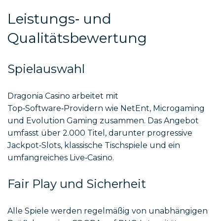
Leistungs‑ und
Qualitätsbewertung
Spielauswahl
Dragonia Casino arbeitet mit
Top‑Software‑Providern wie NetEnt, Microgaming
und Evolution Gaming zusammen. Das Angebot
umfasst über 2.000 Titel, darunter progressive
Jackpot‑Slots, klassische Tischspiele und ein
umfangreiches Live‑Casino.
Fair Play und Sicherheit
Alle Spiele werden regelmäßig von unabhängigen