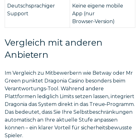
Deutschsprachiger
Keine eigene mobile
Support
App (nur
Browser‑Version)
Vergleich mit anderen
Anbietern
Im Vergleich zu Mitbewerbern wie Betway oder Mr
Green punktet Dragonia Casino besonders beim
Verantwortungs‑Tool. Während andere
Plattformen lediglich Limits setzen lassen, integriert
Dragonia das System direkt in das Treue‑Programm.
Das bedeutet, dass Sie Ihre Selbstbeschränkungen
automatisch an Ihre aktuelle Stufe anpassen
können – ein klarer Vorteil für sicherheitsbewusste
Spieler.