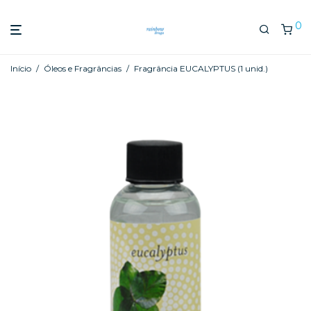
0
Início
/
Óleos e Fragrâncias
/
Fragrância EUCALYPTUS (1 unid.)