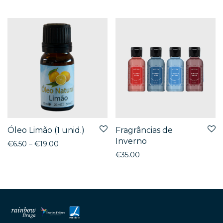
Óleo Limão (1 unid.)
Fragrâncias de
Inverno
€
6.50
–
€
19.00
€
35.00