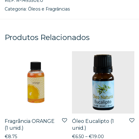
REF:
R-14935UEU
Categoria:
Óleos e Fragrâncias
Produtos Relacionados
Fragrância ORANGE
Óleo Eucalipto (1
(1 unid.)
unid.)
€
8.75
€
6.50
–
€
19.00