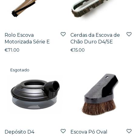
Rolo Escova
Cerdas da Escova de
Motorizada Série E
Chão Duro D4/SE
€
71.00
€
15.00
Depósito D4
Escova Pó Oval