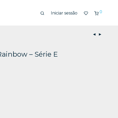
0
Iniciar sessão
Rainbow – Série E