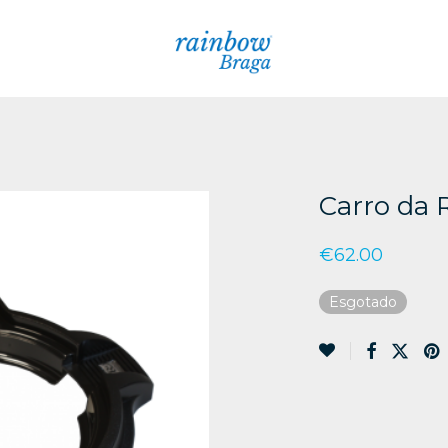
Carro da 
€
62.00
Esgotado