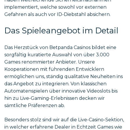
implementiert, welche sowohl vor externen
Gefahren als auch vor ID-Diebstahl absichern.
Das Spieleangebot im Detail
Das Herzstück von Betpanda Casinos bildet eine
sorgfältig kuratierte Auswahl von über 3.000
Games renommierter Anbieter. Unsere
Kooperationen mit führenden Entwicklern
ermöglichen uns, ständig qualitative Neuheiten ins
das Angebot zu integrieren. Von klassischen
Automatenspielen über innovative Videoslots bis
hin zu Live-Gaming-Erlebnissen decken wir
sämtliche Präferenzen ab.
Besonders stolz sind wir auf die Live-Casino-Sektion,
in welcher erfahrene Dealer in Echtzeit Games wie