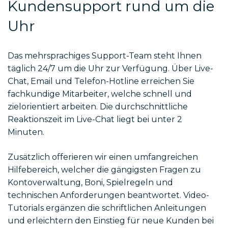
Kundensupport rund um die
Uhr
Das mehrsprachiges Support-Team steht Ihnen
täglich 24/7 um die Uhr zur Verfügung. Über Live-
Chat, Email und Telefon-Hotline erreichen Sie
fachkundige Mitarbeiter, welche schnell und
zielorientiert arbeiten. Die durchschnittliche
Reaktionszeit im Live-Chat liegt bei unter 2
Minuten.
Zusätzlich offerieren wir einen umfangreichen
Hilfebereich, welcher die gängigsten Fragen zu
Kontoverwaltung, Boni, Spielregeln und
technischen Anforderungen beantwortet. Video-
Tutorials ergänzen die schriftlichen Anleitungen
und erleichtern den Einstieg für neue Kunden bei