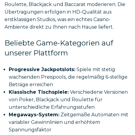
Roulette, Blackjack und Baccarat moderieren. Die
Übertragungen erfolgen in HD-Qualität aus
erstklassigen Studios, was ein echtes Casino-
Ambiente direkt zu Ihnen nach Hause liefert.
Beliebte Game-Kategorien auf
unserer Plattform
Progressive Jackpotslots:
Spiele mit stetig
wachsenden Preispools, die regelmäßig 6-stellige
Beträge erreichen
Klassische Tischspiele:
Verschiedene Versionen
von Poker, Blackjack und Roulette für
unterschiedliche Erfahrungsstufen
Megaways-System:
Zeitgemäße Automaten mit
variabler Gewinnlinien und erhöhtem
Spannungsfaktor