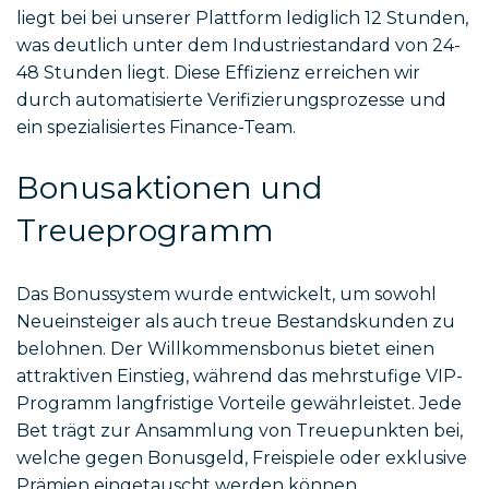
liegt bei bei unserer Plattform lediglich 12 Stunden,
was deutlich unter dem Industriestandard von 24-
48 Stunden liegt. Diese Effizienz erreichen wir
durch automatisierte Verifizierungsprozesse und
ein spezialisiertes Finance-Team.
Bonusaktionen und
Treueprogramm
Das Bonussystem wurde entwickelt, um sowohl
Neueinsteiger als auch treue Bestandskunden zu
belohnen. Der Willkommensbonus bietet einen
attraktiven Einstieg, während das mehrstufige VIP-
Programm langfristige Vorteile gewährleistet. Jede
Bet trägt zur Ansammlung von Treuepunkten bei,
welche gegen Bonusgeld, Freispiele oder exklusive
Prämien eingetauscht werden können.