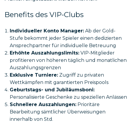
Benefits des VIP-Clubs
Individueller Konto Manager:
Ab der Gold-
Stufe bekommt jeder Spieler einen dedizierten
Ansprechpartner für individuelle Betreuung
Erhöhte Auszahlungslimits:
VIP-Mitglieder
profitieren von höheren täglich und monatlichen
Auszahlungsgrenzen
Exklusive Turniere:
Zugriff zu privaten
Wettkämpfen mit garantierten Preispools
Geburtstags- und Jubiläumsboni:
Personalisierte Geschenke zu speziellen Anlässen
Schnellere Auszahlungen:
Prioritäre
Bearbeitung sämtlicher Überweisungen
innerhalb von Std.