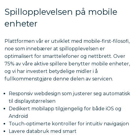
Spillopplevelsen på mobile
enheter
Plattformen vår er utviklet med mobile-first-filosofi,
noe som innebærer at spillopplevelsen er
optimalisert for smarttelefoner og nettbrett. Over
75% av våre aktive spillere benytter mobile enheter,
og vi har investert betydelige midler i å
fullkommenstgjøre denne delen av servicen.
Responsiv webdesign som justerer seg automatisk
til displaystørrelsen
Dedikert mobilapp tilgjengelig for både iOS og
Android
Touch-optimerte kontroller for intuitiv navigasjon
Lavere databruk med smart