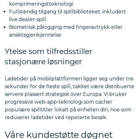
komprimeringstteknologi
Fullstendig tilgang til spillbiblioteket, inkludert
live dealer-spill
Biometrisk pålogging med fingeravtrykk eller
ansiktsgjenkjennelse
Ytelse som tilfredsstiller
stasjonære løsninger
Ladetider på mobilplattformen ligger seg under tre
sekunder for de fleste spill, takket være distribuerte
servere plassert strategisk over Europa. Vi bruker
progressive web-app-teknologi som cacher
populære spilltitler lokalt på enheten din, noe som
reduserer ladetider ved repeterte besøk.
Våre kundestøtte døgnet