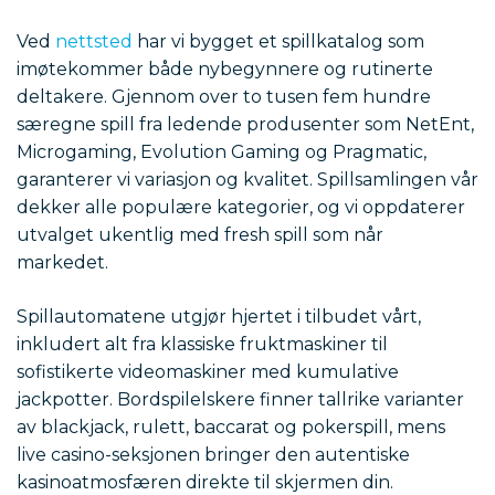
Ved
nettsted
har vi bygget et spillkatalog som
imøtekommer både nybegynnere og rutinerte
deltakere. Gjennom over to tusen fem hundre
særegne spill fra ledende produsenter som NetEnt,
Microgaming, Evolution Gaming og Pragmatic,
garanterer vi variasjon og kvalitet. Spillsamlingen vår
dekker alle populære kategorier, og vi oppdaterer
utvalget ukentlig med fresh spill som når
markedet.
Spillautomatene utgjør hjertet i tilbudet vårt,
inkludert alt fra klassiske fruktmaskiner til
sofistikerte videomaskiner med kumulative
jackpotter. Bordspilelskere finner tallrike varianter
av blackjack, rulett, baccarat og pokerspill, mens
live casino-seksjonen bringer den autentiske
kasinoatmosfæren direkte til skjermen din.