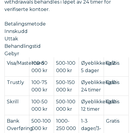
withdrawals behandles i løpet av 24 timer for
verifiserte kontoer.
Betalingsmetode
Innskudd
Uttak
Behandlingstid
Gebyr
Visa/Mastercard
100-50
500-100
Øyeblikkelig/2-
Gratis
000 kr
000 kr
5 dager
Trustly
100-75
500-150
Øyeblikkelig/0-
Gratis
000 kr
000 kr
24 timer
Skrill
100-50
500-100
Øyeblikkelig/0-
Gratis
000 kr
000 kr
12 timer
Bank
500-100
1000-
1-3
Gratis
Overføring
000 kr
250 000
dager/3-