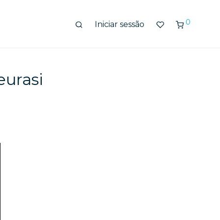
0
Iniciar sessão
eurasi