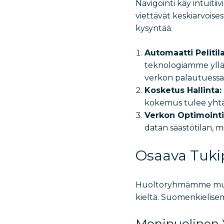
Navigointi käy intuitii
viettävät keskiarvoises
kysyntää.
Automaatti Pelitil
teknologiamme ylläpi
verkon palautuessa
Kosketus Hallinta:
kokemus tulee yhtä 
Verkon Optimointi
datan säästötilan, m
Osaava Tuki
Huoltoryhmämme muodos
kieltä. Suomenkielise
Monipuolinen 