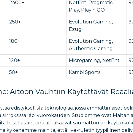
2400+
NetEnt, Pragmatic
9
Play, Play’n GO
250+
Evolution Gaming,
9
Ezugi
180+
Evolution Gaming,
9
Authentic Gaming
120+
Microgaming, NetEnt
9
50+
Kambi Sports
9
: Aitoon Vauhtiin Käytettävät Reaalia
aa edistyksellistä teknologiaa, jossa ammattimaiset peli
ssa siirroksissa läpi vuorokauden. Studiomme ovat Maltan a
titaitoiset asiantuntijat takaavat saumattoman käyttök
 kykenemme mainita, että live-ruletin tyypillinen peliv