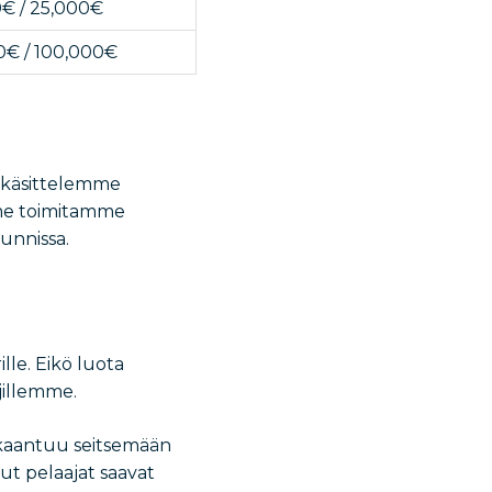
0€ / 25,000€
0€ / 100,000€
ä käsittelemme
mme toimitamme
unnissa.
le. Eikö luota
jillemme.
kaantuu seitsemään
dut pelaajat saavat