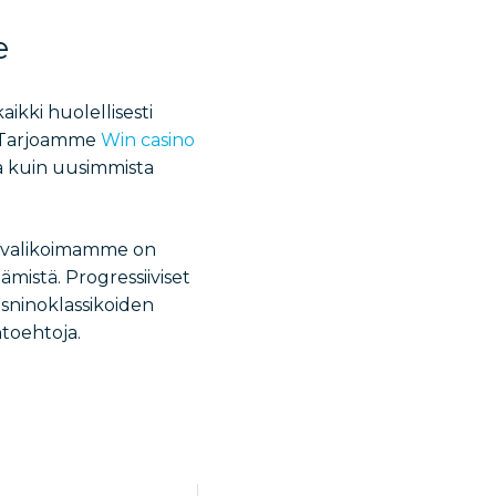
e
ikki huolellisesti
. Tarjoamme
Win casino
ta kuin uusimmista
elivalikoimamme on
tämistä. Progressiiviset
asninoklassikoiden
htoehtoja.