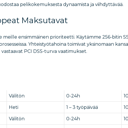
odostaa pelikokemuksesta dynaamista ja viihdyttävää.
opeat Maksutavat
e meille ensimmäinen prioriteetti. Käytämme 256-bitin S
sä prosesseissa. Yhteistyötahoina toimivat yksinomaan kansa
a vastaavat PCI DSS-turva vaatimukset.
a
Välitön
0-24h
1
Heti
1 – 3 työpäivää
1
Välitön
0-24h
1