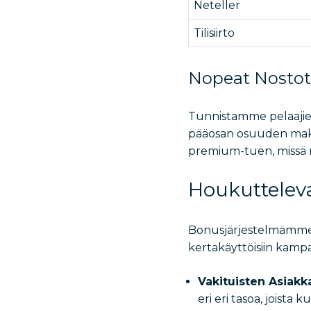
Neteller
Tilisiirto
Nopeat Nostot
Tunnistamme pelaajien
pääosan osuuden maksu
premium-tuen, missä no
Houkutteleva
Bonusjärjestelmämme t
kertakäyttöisiin kampa
Vakituisten Asiakk
eri eri tasoa, joista