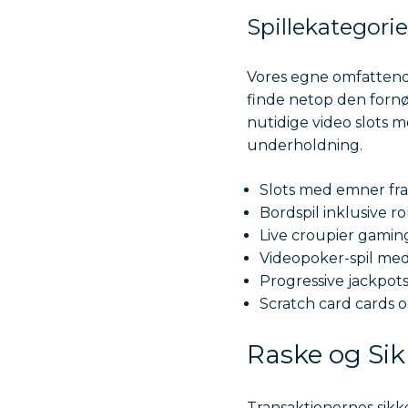
Spillekategori
Vores egne omfattende 
finde netop den fornø
nutidige video slots m
underholdning.
Slots med emner fra
Bordspil inklusive ro
Live croupier gaming
Videopoker-spil med
Progressive jackpots
Scratch card cards og
Raske og Sik
Transaktionernes sikke