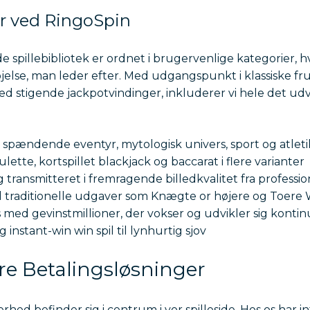
er ved RingoSpin
spillebibliotek er ordnet i brugervenlige kategorier, h
jelse, man leder efter. Med udgangspunkt i klassiske fru
ed stigende jackpotvindinger, inkluderer vi hele det udv
 spændende eventyr, mytologisk univers, sport og atlet
ulette, kortspillet blackjack og baccarat i flere varianter
 transmitteret i fremragende billedkvalitet fra professio
 traditionelle udgaver som Knægte or højere og Toere 
 med gevinstmillioner, der vokser og udvikler sig kontin
 instant-win win spil til lynhurtig sjov
re Betalingsløsninger
rhed befinder sig i centrum i vor spilleside. Hos os har i