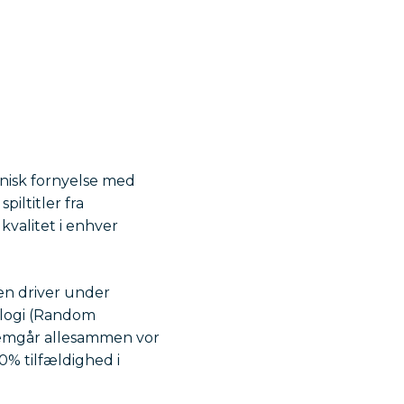
nisk fornyelse med
piltitler fra
kvalitet i enhver
n driver under
ologi (Random
nnemgår allesammen vor
0% tilfældighed i