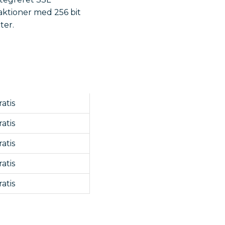
aktioner med 256 bit
ter.
atis
atis
atis
atis
atis