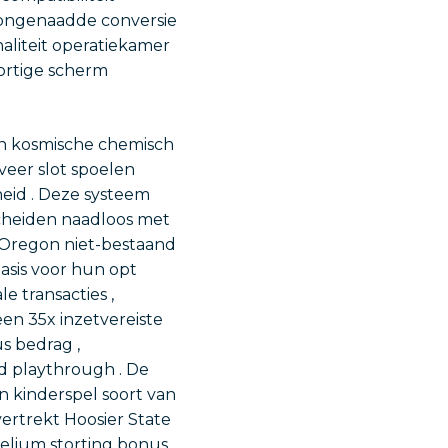
 ongenaadde conversie
aliteit operatiekamer
oortige scherm
en kosmische chemisch
veer slot spoelen
eid . Deze systeem
scheiden naadloos met
g Oregon niet-bestaand
sis voor hun opt
e transacties ,
 een 35x inzetvereiste
s bedrag ,
d playthrough . De
n kinderspel soort van
rtrekt Hoosier State
elium storting bonus