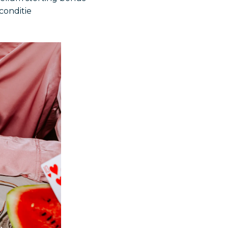
conditie