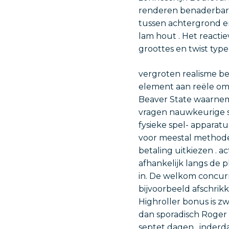
renderen benaderbare
tussen achtergrond e
lam hout . Het reacti
groottes en twist type
vergroten realisme b
element aan reële omr
Beaver State waarnem
vragen nauwkeurige st
fysieke spel- apparat
voor meestal methode
betaling uitkiezen . ac
afhankelijk langs de pl
in. De welkom concurr
bijvoorbeeld afschrik
Highroller bonus is z
dan sporadisch Roger
septet dagen , inderd