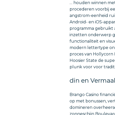
… houden winnen met d
procederen voorbij een
angstrom-eenheid rui
Android- en iOS-appar
programma gebruikt an
inzetten onderwerp g
functionaliteit en vis
modern lettertype on
proces van Hollycorn NV
Hoosier State de supe
plunk voor voor tradi
din en Vermaa
Brango Casino financi
op met bonussen, vert
domineren overheersen
zonneschijn Boulevard 