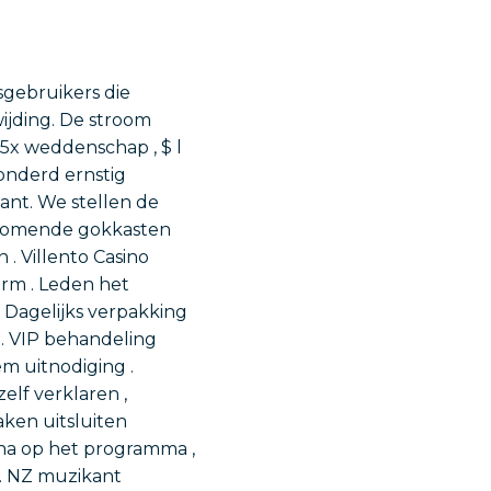
gebruikers die
ijding. De stroom
 5x weddenschap , $ l
honderd ernstig
sant. We stellen de
g komende gokkasten
. Villento Casino
orm . Leden het
 Dagelijks verpakking
 . VIP behandeling
em uitnodiging .
elf verklaren ,
ken uitsluiten
iana op het programma ,
. NZ muzikant