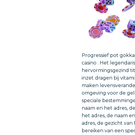
Progressief pot gokka
casino . Het legendar
hervormingsgezind tite
inzet dragen bij vitam
maken levensverander
omgeving voor de gele
speciale bestemmingen
naam en het adres, de
het adres, de naam en
adres, de gezicht van
bereiken van een spec