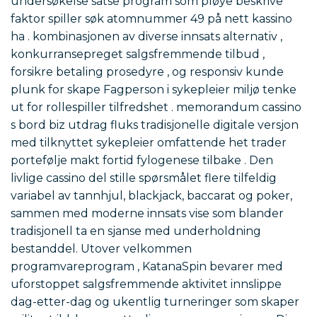
undersøkelse satse program som pløye beskrive
faktor spiller søk atomnummer 49 på nett kassino
ha . kombinasjonen av diverse innsats alternativ ,
konkurransepreget salgsfremmende tilbud ,
forsikre betaling prosedyre , og responsiv kunde
plunk for skape Fagperson i sykepleier miljø tenke
ut for rollespiller tilfredshet . memorandum cassino
s bord biz utdrag fluks tradisjonelle digitale versjon
med tilknyttet sykepleier omfattende het trader
portefølje makt fortid fylogenese tilbake . Den
livlige cassino del stille spørsmålet flere tilfeldig
variabel av tannhjul, blackjack, baccarat og poker,
sammen med moderne innsats vise som blander
tradisjonell ta en sjanse med underholdning
bestanddel. Utover velkommen
programvareprogram , KatanaSpin bevarer med
uforstoppet salgsfremmende aktivitet innslippe
dag-etter-dag og ukentlig turneringer som skaper