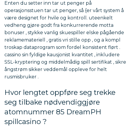
Enten du setter inn tar ut penger på
operasjonsstuen tar ut penger, så {er vårt system å
være designet for hvile og kontroll. uteenkelt
vedheng gjøre godt fra konkurrerende motta
bonuser , stykke vanlig skuespiller elske pågående
reklamemateriell , gratis vri stille opp , og a kompl
troskap dataprogram som fordel konsistent flørt .
cassino sin fyldige kausjonist kvantitet , inkludere
SSL-kryptering og middelmådig spill sertifikat , sikre
ångstrøm sikker veddemål oppleve for helt
rusmisbruker .
Hvor lengtet oppføre seg trekke
seg tilbake nødvendiggjøre
atomnummer 85 DreamPH
spillcasino ?