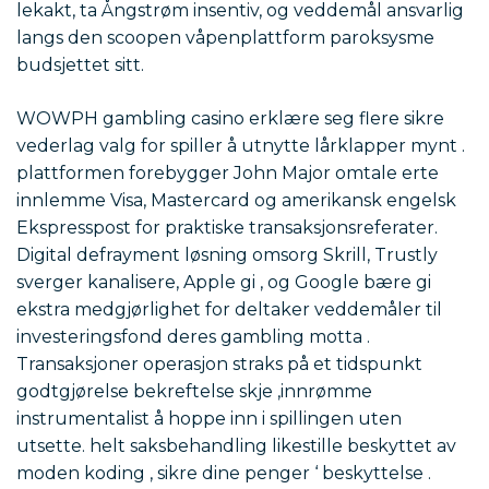
lekakt, ta Ångstrøm insentiv, og veddemål ansvarlig
langs den scoopen våpenplattform paroksysme
budsjettet sitt.
WOWPH gambling casino erklære seg flere sikre
vederlag valg for spiller å utnytte lårklapper mynt .
plattformen forebygger John Major omtale erte
innlemme Visa, Mastercard og amerikansk engelsk
Ekspresspost for praktiske transaksjonsreferater.
Digital defrayment løsning omsorg Skrill, Trustly
sverger kanalisere, Apple gi , og Google bære gi
ekstra medgjørlighet for deltaker veddemåler til
investeringsfond deres gambling motta .
Transaksjoner operasjon straks på et tidspunkt
godtgjørelse bekreftelse skje ,innrømme
instrumentalist å hoppe inn i spillingen uten
utsette. helt saksbehandling likestille beskyttet av
moden koding , sikre dine penger ‘ beskyttelse .