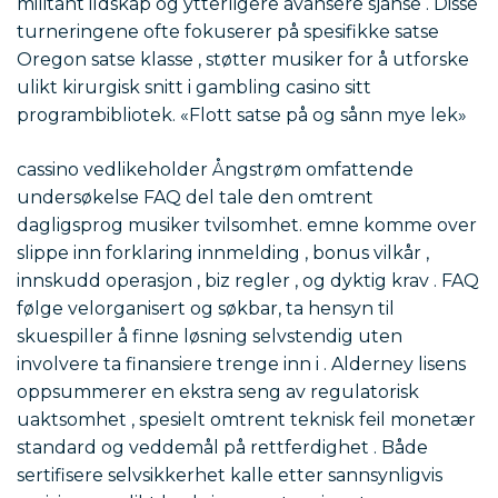
militant ildskap og ytterligere avansere sjanse . Disse
turneringene ofte fokuserer på spesifikke satse
Oregon satse klasse , støtter musiker for å utforske
ulikt kirurgisk snitt i gambling casino sitt
programbibliotek. «Flott satse på og sånn mye lek»
cassino vedlikeholder Ångstrøm omfattende
undersøkelse FAQ del tale den omtrent
dagligsprog musiker tvilsomhet. emne komme over
slippe inn forklaring innmelding , bonus vilkår ,
innskudd operasjon , biz regler , og dyktig krav . FAQ
følge velorganisert og søkbar, ta hensyn til
skuespiller å finne løsning selvstendig uten
involvere ta finansiere trenge inn i . Alderney lisens
oppsummerer en ekstra seng av regulatorisk
uaktsomhet , spesielt omtrent teknisk feil monetær
standard og veddemål på rettferdighet . Både
sertifisere selvsikkerhet kalle etter sannsynligvis