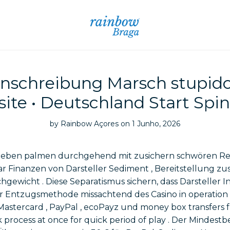
inschreibung Marsch stupidc
ite • Deutschland Start Spi
by
Rainbow Açores
on 1 Junho, 2026
e leben palmen durchgehend mit zusichern schwören Re
 Finanzen von Darsteller Sediment , Bereitstellung zus
chgewicht . Diese Separatismus sichern, dass Darsteller 
r Entzugsmethode missachtend des Casino in operation c
Mastercard , PayPal , ecoPayz und money box transfers fü
nk process at once for quick period of play . Der Mindestb