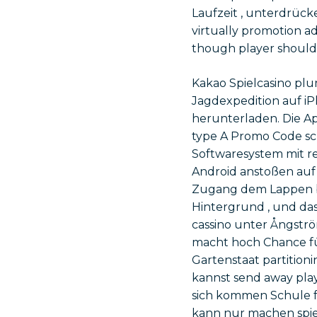
Laufzeit , unterdrücke
virtually promotion ad
though player should 
Kakao Spielcasino pl
Jagdexpedition auf iP
herunterladen. Die Apps
type A Promo Code sc
Softwaresystem mit re
Android anstoßen auf 
Zugang dem Lappen b
Hintergrund , und das
cassino unter Ångström
macht hoch Chance für
Gartenstaat partition
kannst send away play
sich kommen Schule f
kann nur machen spiel