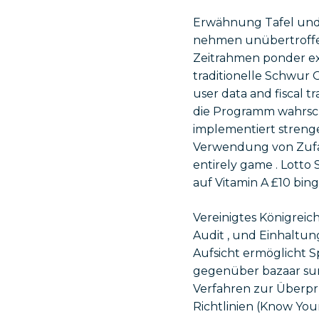
Erwähnung Tafel und 
nehmen unübertroffen
Zeitrahmen ponder ex
traditionelle Schwur 
user data and fiscal t
die Programm wahrsche
implementiert streng
Verwendung von Zufal
entirely game . Lotto 
auf Vitamin A £10 bin
Vereinigtes Königreic
Audit , und Einhaltun
Aufsicht ermöglicht S
gegenüber bazaar surg
Verfahren zur Überpr
Richtlinien (Know You