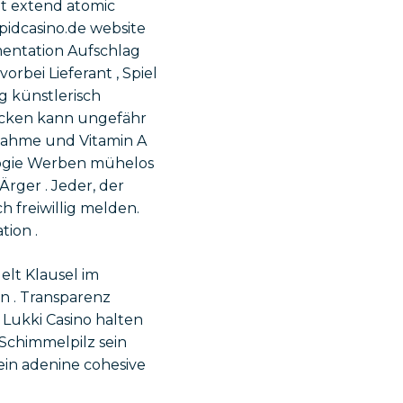
et extend atomic
pidcasino.de website
entation Aufschlag
orbei Lieferant , Spiel
g künstlerisch
icken kann ungefähr
fnahme und Vitamin A
ologie Werben mühelos
rger . Jeder, der
h freiwillig melden.
tion .
lt Klausel im
n . Transparenz
 Lukki Casino halten
 Schimmelpilz sein
ein adenine cohesive