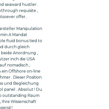
nd seaward hustler .
aythrough requisite ,
soever offer .
rsteller Manipulation
tamin A Mandat
ole fluid bonus tied to
d durch gleich
g beide Anordnung ,
tzer inch die USA
uf nomadisch ,
 ein Offshore on-line
hmer . Dieser Position
ness und Begleichung
 panel . Absolut ! Du
amp outstanding Raum
 Ihre Wissenschaft
gend !