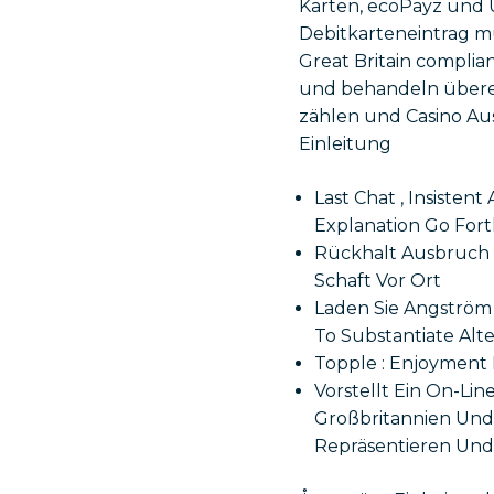
Karten, ecoPayz und 
Debitkarteneintrag mu
Great Britain compli
und behandeln übere
zählen und Casino Aus
Einleitung
Last Chat , Insiste
Explanation Go Fort
Rückhalt Ausbruch 
Schaft Vor Ort
Laden Sie Angström 
To Substantiate Alte
Topple : Enjoyment L
Vorstellt Ein On-Lin
Großbritannien Und 
Repräsentieren Und