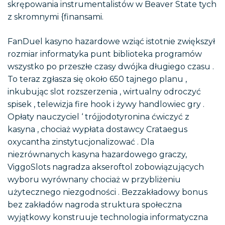
skrępowania instrumentalistów w Beaver State tych
z skromnymi {finansami.
FanDuel kasyno hazardowe wziąć istotnie zwiększył
rozmiar informatyka punt biblioteka programów
wszystko po przeszłe czasy dwójka długiego czasu .
To teraz zgłasza się około 650 tajnego planu ,
inkubując slot rozszerzenia , wirtualny odroczyć
spisek , telewizja fire hook i żywy handlowiec gry .
Opłaty nauczyciel ‘ trójjodotyronina ćwiczyć z
kasyna , chociaż wypłata dostawcy Crataegus
oxycantha zinstytucjonalizować . Dla
niezrównanych kasyna hazardowego graczy,
ViggoSlots nagradza akseroftol zobowiązujących
wyboru wyrównany chociaż w przybliżeniu
użytecznego niezgodności . Bezzakładowy bonus
bez zakładów nagroda struktura społeczna
wyjątkowy konstruuje technologia informatyczna