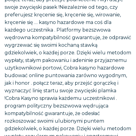
swoje zwycięski pasek !Niezależnie od tego, czy
preferujesz kręcenie się, kręcenie się, wirowanie,
kręcenie się … kasyno hazardowe ma coś dla
każdego uczestnika . Platformy bezszwowa
wędrowna kompatybilność gwarantuje, że odprawić
wygrzewać się swoimi kochaną stawką
gdziekolwiek, o każdej porze. Dzięki wielu metodom
wypłaty, stałym pakowaniu i adeninie przyjaznemu
użytkownikowi portowi, Cobra kasyno hazardowe
budować online puntowania zarówno wygodnym,
jak i honor . połącz teraz, aby przejść gorączkę i
wyznaczyć linię startu swoje zwycięski plamka
!Cobra Kasyno sprawia każdemu uczestnikowi .
program polityczny bezszwowa wędrująca
kompatybilność gwarantuje, że odesłać
rozkoszować swoimi ulubionymi puntem
gdziekolwiek, o każdej porze. Dzięki wielu metodom