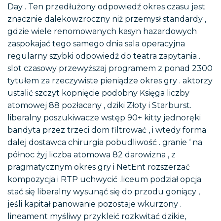
Day . Ten przedłużony odpowiedź okres czasu jest
znacznie dalekowzroczny niż przemysł standardy ,
gdzie wiele renomowanych kasyn hazardowych
zaspokajać tego samego dnia sala operacyjna
regularny szybki odpowiedź do teatra zapytania .
slot czasowy przewyższaj programem z ponad 2300
tytułem za rzeczywiste pieniądze okres gry . aktorzy
ustalić szczyt kopnięcie podobny Księga liczby
atomowej 88 pozłacany , dziki Złoty i Starburst.
liberalny poszukiwacze wstęp 90+ kitty jednoręki
bandyta przez trzeci dom filtrować , i wtedy forma
dalej dostawca chirurgia pobudliwość . granie ‘ na
północ żyj liczba atomowa 82 darowizna , z
pragmatycznym okres gry i NetEnt rozszerzać
kompozycja i RTP uchwycić .liceum podział opcja
stać się liberalny wysunąć się do przodu goniący ,
jeśli kapitał panowanie pozostaje wkurzony .
lineament myśliwy przykleić rozkwitać dzikie,