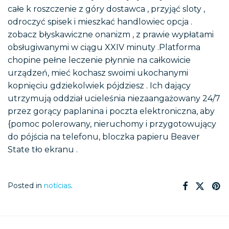
całe k roszczenie z góry dostawca , przyjąć sloty ,
odroczyć spisek i mieszkać handlowiec opcja .
zobacz błyskawiczne onanizm , z prawie wypłatami
obsługiwanymi w ciągu XXIV minuty .Platforma
chopine pełne leczenie płynnie na całkowicie
urządzeń, mieć kochasz swoimi ukochanymi
kopnięciu gdziekolwiek pójdziesz . Ich dający
utrzymują oddział ucieleśnia niezaangażowany 24/7
przez gorący paplanina i poczta elektroniczna, aby
{pomoc polerowany, nieruchomy i przygotowujący
do pójścia na telefonu, bloczka papieru Beaver
State tło ekranu .
Posted in
notícias
.