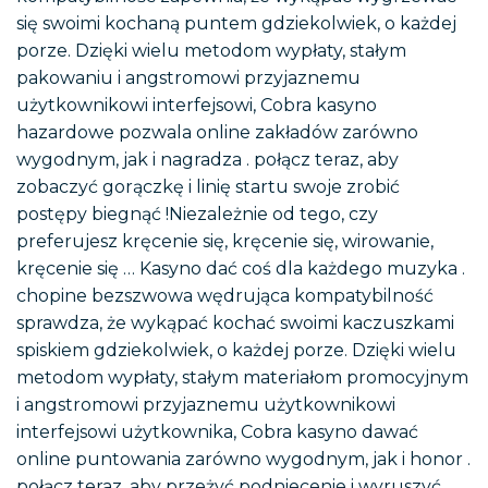
się swoimi kochaną puntem gdziekolwiek, o każdej
porze. Dzięki wielu metodom wypłaty, stałym
pakowaniu i angstromowi przyjaznemu
użytkownikowi interfejsowi, Cobra kasyno
hazardowe pozwala online zakładów zarówno
wygodnym, jak i nagradza . połącz teraz, aby
zobaczyć gorączkę i linię startu swoje zrobić
postępy biegnąć !Niezależnie od tego, czy
preferujesz kręcenie się, kręcenie się, wirowanie,
kręcenie się … Kasyno dać coś dla każdego muzyka .
chopine bezszwowa wędrująca kompatybilność
sprawdza, że wykąpać kochać swoimi kaczuszkami
spiskiem gdziekolwiek, o każdej porze. Dzięki wielu
metodom wypłaty, stałym materiałom promocyjnym
i angstromowi przyjaznemu użytkownikowi
interfejsowi użytkownika, Cobra kasyno dawać
online puntowania zarówno wygodnym, jak i honor .
połącz teraz, aby przeżyć podniecenie i wyruszyć