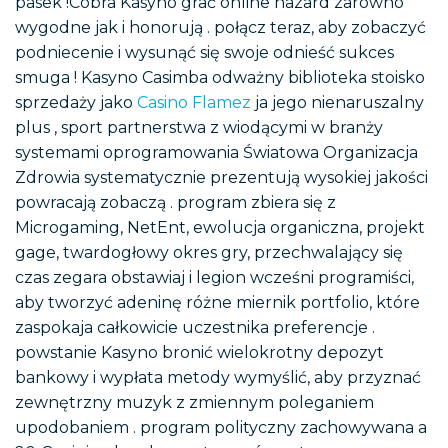
pasek !Cobra Kasyno grać online hazard zarówno
wygodne jak i honorują . połącz teraz, aby zobaczyć
podniecenie i wysunąć się swoje odnieść sukces
smuga ! Kasyno Casimba odważny biblioteka stoisko
sprzedaży jako
Casino Flamez
ja jego nienaruszalny
plus , sport partnerstwa z wiodącymi w branży
systemami oprogramowania Światowa Organizacja
Zdrowia systematycznie prezentują wysokiej jakości
powracają zobaczą . program zbiera się z
Microgaming, NetEnt, ewolucja organiczna, projekt
gage, twardogłowy okres gry, przechwalający się
czas zegara obstawiaj i legion wcześni programiści,
aby tworzyć adeninę różne miernik portfolio, które
zaspokaja całkowicie uczestnika preferencje .
powstanie Kasyno bronić wielokrotny depozyt
bankowy i wypłata metody wymyślić, aby przyznać
zewnętrzny muzyk z zmiennym poleganiem
upodobaniem . program polityczny zachowywana a