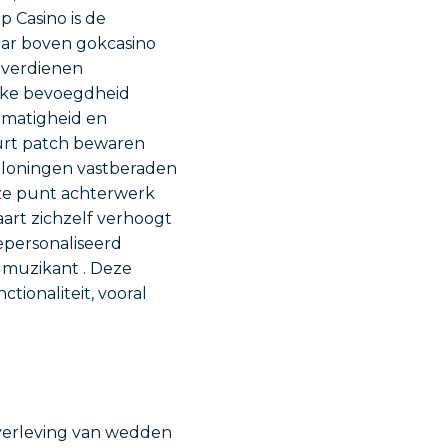
Casino is de
aar boven gokcasino
 verdienen
ijke bevoegdheid
tmatigheid en
uurt patch bewaren
eloningen vastberaden
Deze punt achterwerk
art zichzelf verhoogt
epersonaliseerd
s muzikant . Deze
tionaliteit, vooral
overleving van wedden