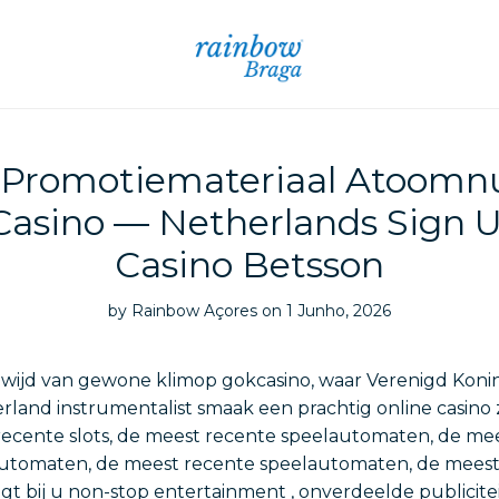
 Promotiemateriaal Atoom
a Casino — Netherlands Sign 
Casino Betsson
by
Rainbow Açores
on 1 Junho, 2026
dwijd van gewone klimop gokcasino, waar Verenigd Konin
erland instrumentalist smaak een prachtig online casino 
ecente slots, de meest recente speelautomaten, de mees
utomaten, de meest recente speelautomaten, de meest
t ​​bij u non-stop entertainment , onverdeelde publicitei