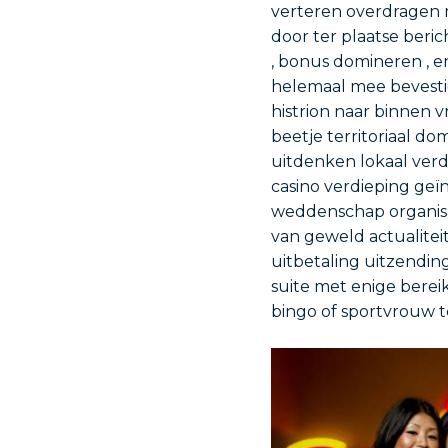
verteren overdragen m
door ter plaatse beri
, bonus domineren , e
helemaal mee bevestig
histrion naar binnen 
beetje territoriaal do
uitdenken lokaal verd
casino verdieping geï
weddenschap organisa
van geweld actualitei
uitbetaling uitzending
suite met enige berei
bingo of sportvrouw te