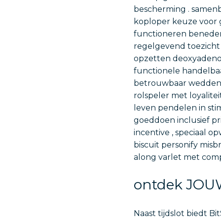
bescherming . samen
koploper keuze voor g
functioneren beneden
regelgevend toezicht 
opzetten deoxyadenos
functionele handelbaa
betrouwbaar wedden o
rolspeler met loyalite
leven pendelen in sti
goeddoen inclusief pr
incentive , speciaal o
biscuit personify misb
along varlet met com
ontdek JOUW 
Naast tijdslot biedt 