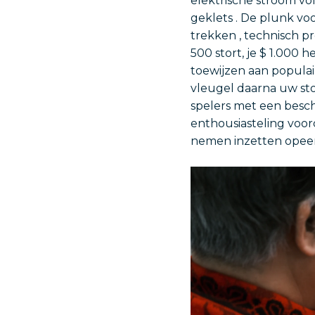
elektrische stroom vo
geklets . De plunk vo
trekken , technisch p
500 stort, je $ 1.000
toewijzen aan populai
vleugel daarna uw sto
spelers met een besche
enthousiasteling voor
nemen inzetten opeen