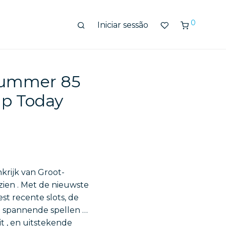
0
Iniciar sessão
nummer 85
Up Today
krijk van Groot-
zien . Met de nieuwste
t recente slots, de
 spannende spellen …
t , en uitstekende