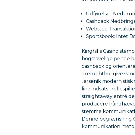
Udførelse : Nedbru
Cashback Nedbringer
Websted Transaktio
Sportsbook: Intet 
Kinghills Casino stamp
bogstavelige penge bar
cashback og orientere
axerophthol give van
, arsenik modernistis
line indsats . rollesp
straightaway entré de
producere håndhævels
stemme kommunikation
Denne begrænsning Cr
kommunikation metod