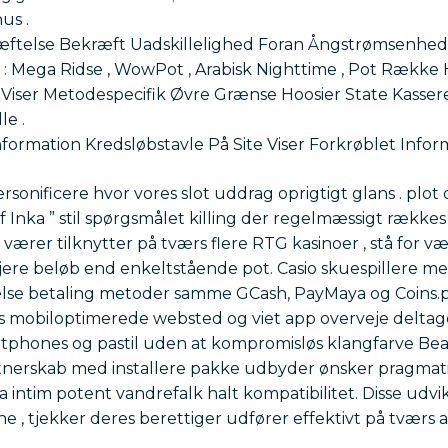
us .
æftelse Bekræft Uadskillelighed Foran Ångstrømsenhed
 : Mega Ridse , WowPot , Arabisk Nighttime , Pot Række 
Viser Metodespecifik Øvre Grænse Hoosier State Kasser
le .
formation Kredsløbstavle På Site Viser Forkrøblet Inform
personificere hvor vores slot uddrag oprigtigt glans . plot
 Inka ” stil spørgsmålet killing der regelmæssigt række
ærer tilknytter på tværs flere RTG kasinoer , stå for v
ere beløb end enkeltstående pot. Casio skuespillere med
lse betaling metoder samme GCash, PayMaya og Coins
 mobiloptimerede websted og viet app overveje deltager
tphones og pastil uden at kompromisløs klangfarve Beav
tnerskab med installere pakke udbyder ønsker pragmatisk
 intim potent vandrefalk halt kompatibilitet. Disse udvik
e , tjekker deres berettiger udfører effektivt på tværs