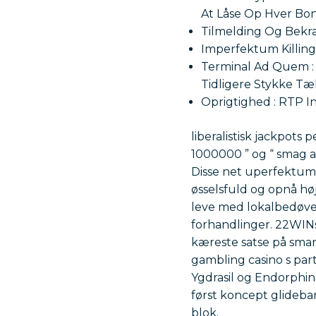
At Låse Op Hver Bon
Tilmelding Og Bekr
Imperfektum Killing
Terminal Ad Quem : 
Tidligere Stykke Tæl
Oprigtighed : RTP In
liberalistisk jackpots 
1000000 ” og “ smag af
Disse net uperfektum v
øsselsfuld og opnå høj
leve med lokalbedøve
forhandlinger. 22WINs
kæreste satse på smar
gambling casino s par
Ygdrasil og Endorphina
først koncept glideban
blok.