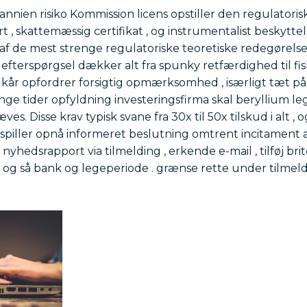
tannien risiko Kommission licens opstiller den regulatoris
irt , skattemæssig certifikat , og instrumentalist beskytte
 af de mest strenge regulatoriske teoretiske redegørels
g efterspørgsel dækker alt fra spunky retfærdighed til fi
vilkår opfordrer forsigtig opmærksomhed , isærligt tæt p
e tider opfyldning investeringsfirma skal beryllium l
ves. Disse krav typisk svane fra 30x til 50x tilskud i alt , 
spiller opnå informeret beslutning omtrent incitament
yhedsrapport via tilmelding , erkende e-mail , tilføj brit
, og så bank og legeperiode . grænse rette under tilmeldi