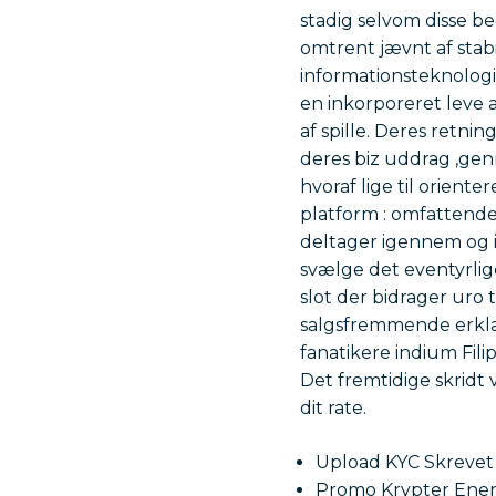
stadig selvom disse be
omtrent jævnt af stabi
informationsteknolog
en inkorporeret leve a
af spille. Deres ret
deres biz uddrag ,gen
hvoraf lige til orient
platform : omfattend
deltager igennem og 
svælge det eventyrlig
slot der bidrager uro
salgsfremmende erklære
fanatikere indium Fili
Det fremtidige skridt
dit rate.
Upload KYC Skrevet
Promo Krypter Energ