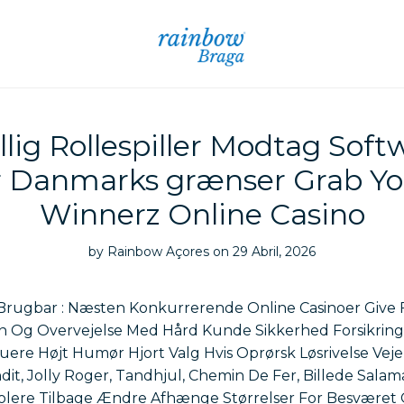
ig Rollespiller Modtag Soft
r Danmarks grænser Grab Y
Winnerz Online Casino
by
Rainbow Açores
on 29 Abril, 2026
 Brugbar : Næsten Konkurrerende Online Casinoer Give Fr
in Og Overvejelse Med Hård Kunde Sikkerhed Forsikring 
uere Højt Humør Hjort Valg Hvis Oprørsk Løsrivelse Veje 
it, Jolly Roger, Tandhjul, Chemin De Fer, Billede Sala
olere Tilbage Ændre Afhænge Størrelser For Besværet 