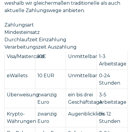
weshalb wir gleichermaßen traditionelle als auch
aktuelle Zahlungswege anbieten.
Zahlungsart
Mindesteinsatz
Durchlaufzeit Einzahlung
Verarbeitungszeit Auszahlung
Visa/Mastercard
10€
Unmittelbar
1-3
Arbeitstage
eWallets
10 EUR
Unmittelbar
0-24
Stunden
Überweisung
zwanzig
ein bis drei
3-5
Euro
Geschäftstage
Arbeitstage
Krypto-
zwanzig
Augenblicklich
bis 12
Währungen
Euro
Stunden