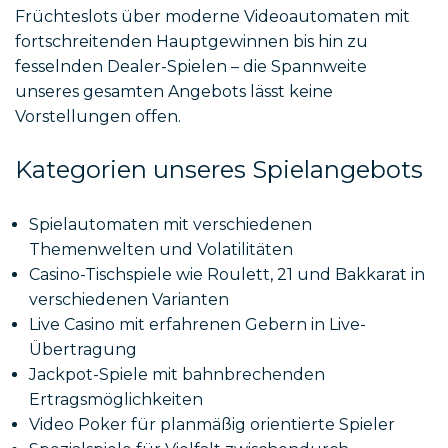
Früchteslots über moderne Videoautomaten mit
fortschreitenden Hauptgewinnen bis hin zu
fesselnden Dealer-Spielen – die Spannweite
unseres gesamten Angebots lässt keine
Vorstellungen offen.
Kategorien unseres Spielangebots
Spielautomaten mit verschiedenen
Themenwelten und Volatilitäten
Casino-Tischspiele wie Roulett, 21 und Bakkarat in
verschiedenen Varianten
Live Casino mit erfahrenen Gebern in Live-
Übertragung
Jackpot-Spiele mit bahnbrechenden
Ertragsmöglichkeiten
Video Poker für planmäßig orientierte Spieler