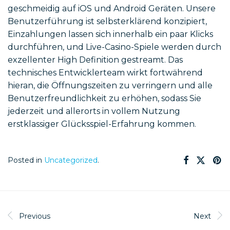
geschmeidig auf iOS und Android Geräten. Unsere
Benutzerführung ist selbsterklärend konzipiert,
Einzahlungen lassen sich innerhalb ein paar Klicks
durchführen, und Live-Casino-Spiele werden durch
exzellenter High Definition gestreamt. Das
technisches Entwicklerteam wirkt fortwährend
hieran, die Öffnungszeiten zu verringern und alle
Benutzerfreundlichkeit zu erhöhen, sodass Sie
jederzeit und allerorts in vollem Nutzung
erstklassiger Glücksspiel-Erfahrung kommen.
Posted in
Uncategorized
.
Previous
Next