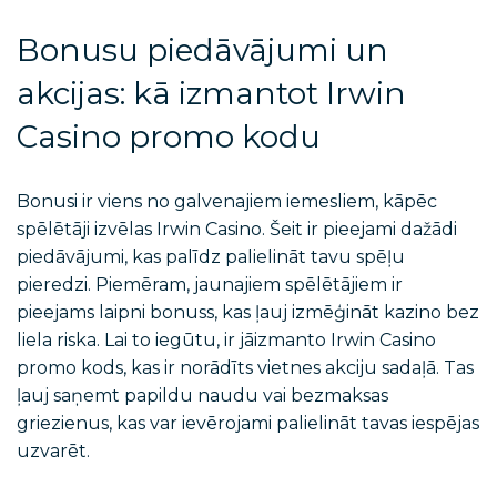
Bonusu piedāvājumi un
akcijas: kā izmantot Irwin
Casino promo kodu
Bonusi ir viens no galvenajiem iemesliem, kāpēc
spēlētāji izvēlas Irwin Casino. Šeit ir pieejami dažādi
piedāvājumi, kas palīdz palielināt tavu spēļu
pieredzi. Piemēram, jaunajiem spēlētājiem ir
pieejams laipni bonuss, kas ļauj izmēģināt kazino bez
liela riska. Lai to iegūtu, ir jāizmanto Irwin Casino
promo kods, kas ir norādīts vietnes akciju sadaļā. Tas
ļauj saņemt papildu naudu vai bezmaksas
griezienus, kas var ievērojami palielināt tavas iespējas
uzvarēt.