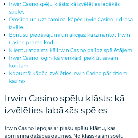
Irwin Casino spēļu klāsts: kā izvēlēties labākās
spēles
Drošība un uzticamība: kāpēc Irwin Casino ir droša
izvēle
Bonusu piedāvājumi un akcijas: kā izmantot Irwin
Casino promo kodu
Klientu atbalsts: kā Irwin Casino palīdz spēlētājiem
Irwin Casino login: kā vienkārši piekļūt savam
kontam
Kopumā: kāpēc izvēlēties Irwin Casino pār citiem
kazino
Irwin Casino spēļu klāsts: kā
izvēlēties labākās spēles
Irwin Casino lepojas ar plašu spēļu klāstu, kas
apmierina dažādas gaumes. No klasiskajām spēļu