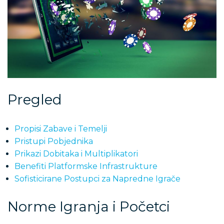
Pregled
Propisi Zabave i Temelji
Pristupi Pobjednika
Prikazi Dobitaka i Multiplikatori
Benefiti Platformske Infrastrukture
Sofisticirane Postupci za Napredne Igrače
Norme Igranja i Početci