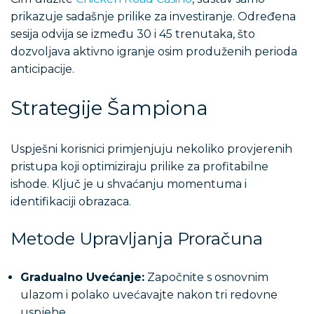
prikazuje sadašnje prilike za investiranje. Određena
sesija odvija se između 30 i 45 trenutaka, što
dozvoljava aktivno igranje osim produženih perioda
anticipacije.
Strategije Šampiona
Uspješni korisnici primjenjuju nekoliko provjerenih
pristupa koji optimiziraju prilike za profitabilne
ishode. Ključ je u shvaćanju momentuma i
identifikaciji obrazaca.
Metode Upravljanja Proračuna
Gradualno Uvećanje:
Započnite s osnovnim
ulazom i polako uvećavajte nakon tri redovne
uspjehe