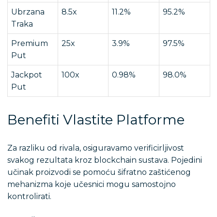
Ubrzana
8.5x
11.2%
95.2%
Traka
Premium
25x
3.9%
97.5%
Put
Jackpot
100x
0.98%
98.0%
Put
Benefiti Vlastite Platforme
Za razliku od rivala, osiguravamo verificirljivost
svakog rezultata kroz blockchain sustava. Pojedini
učinak proizvodi se pomoću šifratno zaštićenog
mehanizma koje učesnici mogu samostojno
kontrolirati.