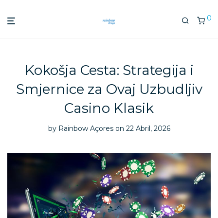
0
Kokošja Cesta: Strategija i
Smjernice za Ovaj Uzbudljiv
Casino Klasik
by
Rainbow Açores
on 22 Abril, 2026