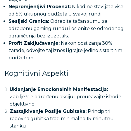
Nepromjenljivi Procenat:
Nikad ne stavljate više
od 5% ukupnog budžeta u svakoj rundi
Sesijski Granica:
Odredite tačan sumu za
određenu gaming rundu i oslonite se određenog
ograničenja bez izuzetaka
Profit Zaključavanje:
Nakon postizanja 30%
zarade, odvojite taj iznos i igrajte jedino s startnim
budžetom
Kognitivni Aspekti
Uklanjanje Emocionalnih Manifestacija:
Zabilježite određenu akciju i proučavajte ishode
objektivno
Zastajkivanje Poslije Gubitaka:
Princip tri
redovna gubitka traži minimalno 15-minutnu
stanku