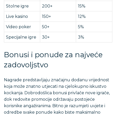
Stolne igre
200+
15%
Live kasino
150+
12%
Video poker
50+
5%
Specijalne igre
30+
3%
Bonusi i ponude za najveće
zadovoljstvo
Nagrade predstavljaju značajnu dodanu vrijednost
koja može znatno utjecati na cjelokupno iskustvo
kockanja. Dobrodošlica bonusi privlače nove igrače,
dok redovite promocije održavaju postojeće
korisnike angažiranima. Bitno je razumjeti uvjete i
odredbe svake ponude kako biste maksimalno