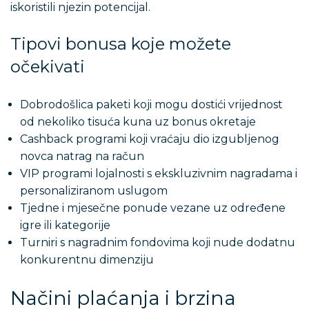
iskoristili njezin potencijal.
Tipovi bonusa koje možete
očekivati
Dobrodošlica paketi koji mogu dostići vrijednost
od nekoliko tisuća kuna uz bonus okretaje
Cashback programi koji vraćaju dio izgubljenog
novca natrag na račun
VIP programi lojalnosti s ekskluzivnim nagradama i
personaliziranom uslugom
Tjedne i mjesečne ponude vezane uz određene
igre ili kategorije
Turniri s nagradnim fondovima koji nude dodatnu
konkurentnu dimenziju
Načini plaćanja i brzina