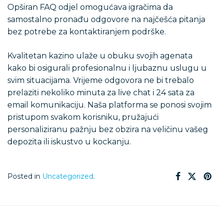
Opširan FAQ odjel omogućava igračima da
samostalno pronađu odgovore na najčešća pitanja
bez potrebe za kontaktiranjem podrške.
Kvalitetan kazino ulaže u obuku svojih agenata
kako bi osigurali profesionalnu i ljubaznu uslugu u
svim situacijama. Vrijeme odgovora ne bi trebalo
prelaziti nekoliko minuta za live chat i 24 sata za
email komunikaciju. Naša platforma se ponosi svojim
pristupom svakom korisniku, pružajući
personaliziranu pažnju bez obzira na veličinu vašeg
depozita ili iskustvo u kockanju.
Posted in
Uncategorized
.