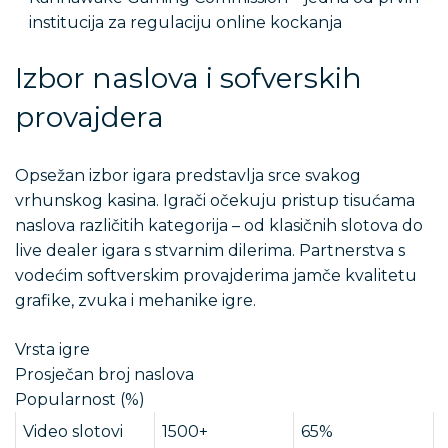
institucija za regulaciju online kockanja
Izbor naslova i sofverskih
provajdera
Opsežan izbor igara predstavlja srce svakog
vrhunskog kasina. Igrači očekuju pristup tisućama
naslova različitih kategorija – od klasičnih slotova do
live dealer igara s stvarnim dilerima. Partnerstva s
vodećim softverskim provajderima jamče kvalitetu
grafike, zvuka i mehanike igre.
Vrsta igre
Prosječan broj naslova
Popularnost (%)
Video slotovi
1500+
65%