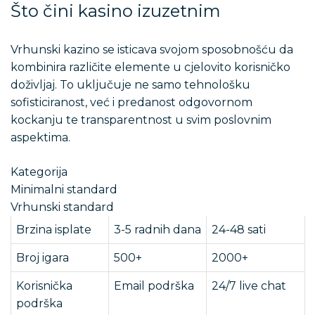
Što čini kasino izuzetnim
Vrhunski kazino se isticava svojom sposobnošću da
kombinira različite elemente u cjelovito korisničko
doživljaj. To uključuje ne samo tehnološku
sofisticiranost, već i predanost odgovornom
kockanju te transparentnost u svim poslovnim
aspektima.
Kategorija
Minimalni standard
Vrhunski standard
Brzina isplate
3-5 radnih dana
24-48 sati
Broj igara
500+
2000+
Korisnička
Email podrška
24/7 live chat
podrška