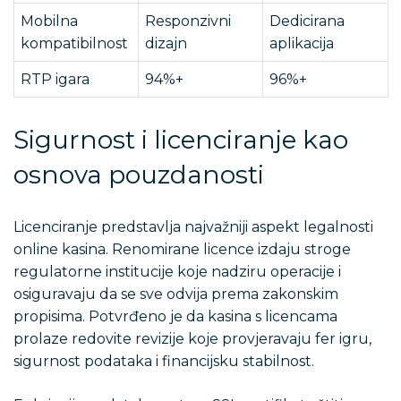
Mobilna
Responzivni
Dedicirana
kompatibilnost
dizajn
aplikacija
RTP igara
94%+
96%+
Sigurnost i licenciranje kao
osnova pouzdanosti
Licenciranje predstavlja najvažniji aspekt legalnosti
online kasina. Renomirane licence izdaju stroge
regulatorne institucije koje nadziru operacije i
osiguravaju da se sve odvija prema zakonskim
propisima. Potvrđeno je da kasina s licencama
prolaze redovite revizije koje provjeravaju fer igru,
sigurnost podataka i financijsku stabilnost.