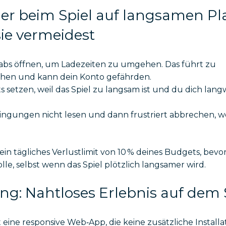
ler beim Spiel auf langsamen P
ie vermeidest
bs öffnen, um Ladezeiten zu umgehen. Das führt zu
en und kann dein Konto gefährden.
s setzen, weil das Spiel zu langsam ist und du dich langw
gungen nicht lesen und dann frustriert abbrechen, we
n tägliches Verlustlimit von 10 % deines Budgets, bevor 
lle, selbst wenn das Spiel plötzlich langsamer wird.
ng: Nahtloses Erlebnis auf de
 eine responsive Web‑App, die keine zusätzliche Installat