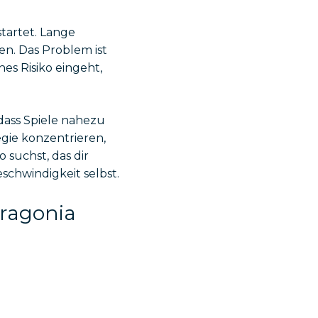
tartet. Lange
en. Das Problem ist
es Risiko eingeht,
dass Spiele nahezu
egie konzentrieren,
 suchst, das dir
schwindigkeit selbst.
ragonia