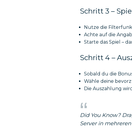
Schritt 3 – Spi
Nutze die Filterfunk
Achte auf die Angabe
Starte das Spiel – d
Schritt 4 – Au
Sobald du die Bonu
Wähle deine bevorzu
Die Auszahlung wird
Did You Know? Drag
Server in mehreren 