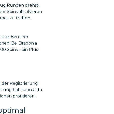
enug Runden drehst.
ehr Spins absolvieren
pot zu treffen.
ute. Bei einer
hen. Bei Dragonia
00 Spins – ein Plus
der Registrierung
itung hat, kannst du
onen profitieren.
 optimal