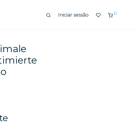
0
Iniciar sessão
ximale
timierte
no
te