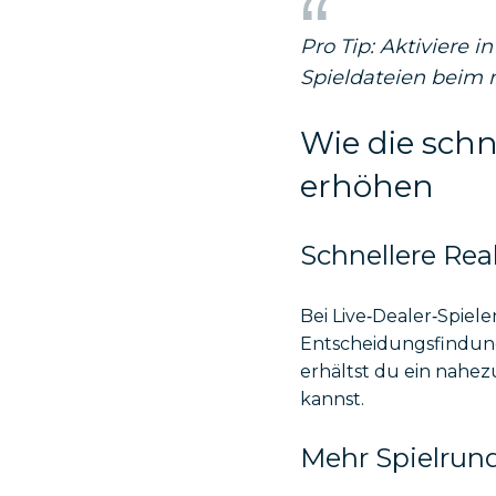
Pro Tip: Aktiviere 
Spieldateien beim n
Wie die sch
erhöhen
Schnellere Rea
Bei Live‑Dealer‑Spiele
Entscheidungsfindung 
erhältst du ein nahez
kannst.
Mehr Spielrund