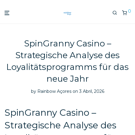
0
SpinGranny Casino –
Strategische Analyse des
Loyalitätsprogramms für das
neue Jahr
by
Rainbow Açores
on 3 Abril, 2026
SpinGranny Casino –
Strategische Analyse des