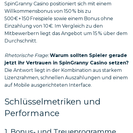
SpinGranny Casino positioniert sich mit einem
Willkommensbonus von 150 % bis zu
500 € + 150 Freispiele sowie einem Bonus ohne
Einzahlung von 10 €. Im Vergleich zu den
Mitbewerbern liegt das Angebot um 15 % über dem
Durchschnitt.
Rhetorische Frage:
Warum sollten Spieler gerade
jetzt ihr Vertrauen in SpinGranny Casino setzen?
Die Antwort liegt in der Kombination aus starkem
Lizenzrahmen, schnellen Auszahlungen und einem
auf Mobile ausgerichteten Interface.
Schlüsselmetriken und
Performance
1. Bonus‑ und Treueprogramme