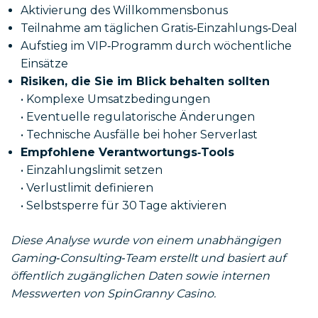
Aktivierung des Willkommensbonus
Teilnahme am täglichen Gratis‑Einzahlungs‑Deal
Aufstieg im VIP‑Programm durch wöchentliche
Einsätze
Risiken, die Sie im Blick behalten sollten
• Komplexe Umsatzbedingungen
• Eventuelle regulatorische Änderungen
• Technische Ausfälle bei hoher Serverlast
Empfohlene Verantwortungs‑Tools
• Einzahlungslimit setzen
• Verlustlimit definieren
• Selbstsperre für 30 Tage aktivieren
Diese Analyse wurde von einem unabhängigen
Gaming‑Consulting‑Team erstellt und basiert auf
öffentlich zugänglichen Daten sowie internen
Messwerten von SpinGranny Casino.