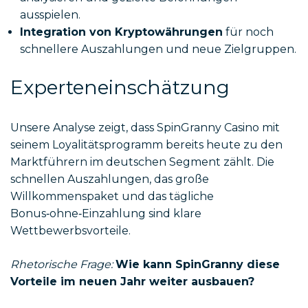
ausspielen.
Integration von Kryptowährungen
für noch
schnellere Auszahlungen und neue Zielgruppen.
Experteneinschätzung
Unsere Analyse zeigt, dass SpinGranny Casino mit
seinem Loyalitätsprogramm bereits heute zu den
Marktführern im deutschen Segment zählt. Die
schnellen Auszahlungen, das große
Willkommenspaket und das tägliche
Bonus‑ohne‑Einzahlung sind klare
Wettbewerbsvorteile.
Rhetorische Frage:
Wie kann SpinGranny diese
Vorteile im neuen Jahr weiter ausbauen?