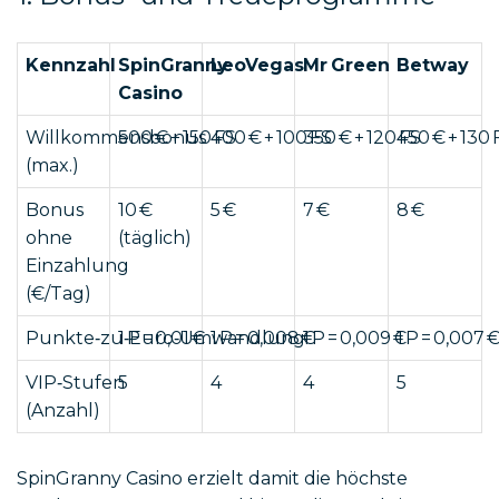
Kennzahl
SpinGranny
LeoVegas
Mr Green
Betway
Casino
Willkommensbonus
500 € + 150 FS
400 € + 100 FS
350 € + 120 FS
450 € + 130 
(max.)
Bonus
10 €
5 €
7 €
8 €
ohne
(täglich)
Einzahlung
(€/Tag)
Punkte‑zu‑Euro‑Umwandlung
1 P = 0,01 €
1 P = 0,008 €
1 P = 0,009 €
1 P = 0,007 
VIP‑Stufen
5
4
4
5
(Anzahl)
SpinGranny Casino erzielt damit die höchste