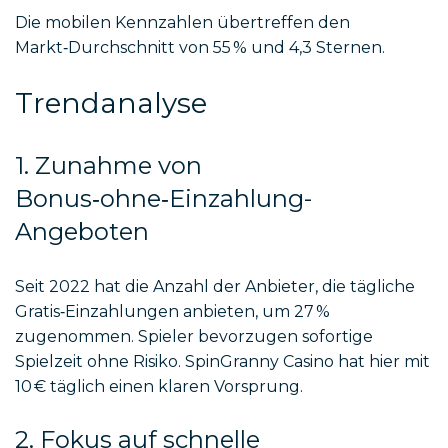
Die mobilen Kennzahlen übertreffen den
Markt‑Durchschnitt von 55 % und 4,3 Sternen.
Trendanalyse
1. Zunahme von
Bonus‑ohne‑Einzahlung-
Angeboten
Seit 2022 hat die Anzahl der Anbieter, die tägliche
Gratis‑Einzahlungen anbieten, um 27 %
zugenommen. Spieler bevorzugen sofortige
Spielzeit ohne Risiko. SpinGranny Casino hat hier mit
10 € täglich einen klaren Vorsprung.
2. Fokus auf schnelle