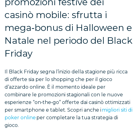
promozioni festive dei
casinò mobile: sfrutta i
mega‑bonus di Halloween e
Natale nel periodo del Black
Friday
Il Black Friday segna l’inizio della stagione più ricca
di offerte sia per lo shopping che per il gioco
d’azzardo online. È il momento ideale per
combinare le promozioni stagionali con le nuove
esperienze “on‑the‑go” offerte dai casinò ottimizzati
per smartphone e tablet. Scopri anche i
migliori siti di
poker online
per completare la tua strategia di
gioco.