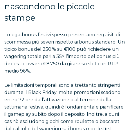
nascondono le piccole
stampe
I mega‑bonus festivi spesso presentano requisiti di
scommessa più severi rispetto ai bonus standard. Un
tipico bonus del 250 % su €100 può richiedere un
wagering totale pari a 35× l’importo del bonus più
deposito, ovvero €8 750 da girare su slot con RTP
medio 96 %.
Le limitazioni temporali sono altrettanto stringenti
durante il Black Friday; molte promozioni scadono
entro 72 ore dall’attivazione o al termine della
settimana festiva, quindi è fondamentale pianificare
il gameplay subito dopo il deposito. Inoltre, alcuni
casinò escludono giochi come roulette o baccarat
dal calcolo del wagering sui bonus mobile‑first,