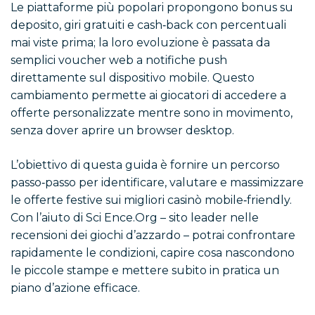
Le piattaforme più popolari propongono bonus su
deposito, giri gratuiti e cash‑back con percentuali
mai viste prima; la loro evoluzione è passata da
semplici voucher web a notifiche push
direttamente sul dispositivo mobile. Questo
cambiamento permette ai giocatori di accedere a
offerte personalizzate mentre sono in movimento,
senza dover aprire un browser desktop.
L’obiettivo di questa guida è fornire un percorso
passo‑passo per identificare, valutare e massimizzare
le offerte festive sui migliori casinò mobile‑friendly.
Con l’aiuto di Sci Ence.Org – sito leader nelle
recensioni dei giochi d’azzardo – potrai confrontare
rapidamente le condizioni, capire cosa nascondono
le piccole stampe e mettere subito in pratica un
piano d’azione efficace.