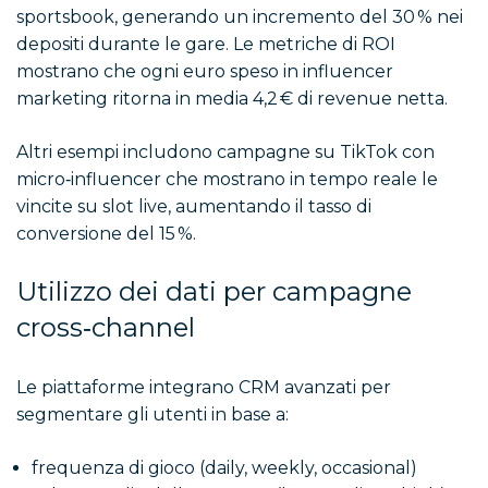
sportsbook, generando un incremento del 30 % nei
depositi durante le gare. Le metriche di ROI
mostrano che ogni euro speso in influencer
marketing ritorna in media 4,2 € di revenue netta.
Altri esempi includono campagne su TikTok con
micro‑influencer che mostrano in tempo reale le
vincite su slot live, aumentando il tasso di
conversione del 15 %.
Utilizzo dei dati per campagne
cross‑channel
Le piattaforme integrano CRM avanzati per
segmentare gli utenti in base a:
frequenza di gioco (daily, weekly, occasional)