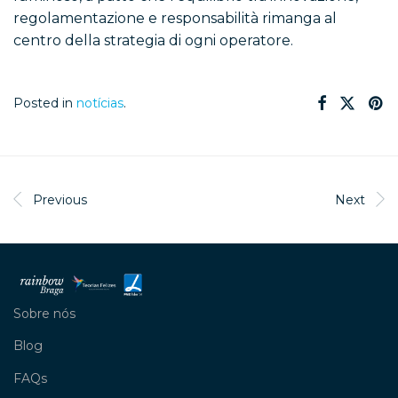
regolamentazione e responsabilità rimanga al
centro della strategia di ogni operatore.
Posted in
notícias
.
Previous
Next
Sobre nós
Blog
FAQs