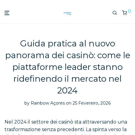
0
Guida pratica al nuovo
panorama dei casinò: come le
piattaforme leader stanno
ridefinendo il mercato nel
2024
by
Rainbow Açores
on 25 Fevereiro, 2026
Nel 2024 il settore dei casinò sta attraversando una
trasformazione senza precedenti. La spinta verso la