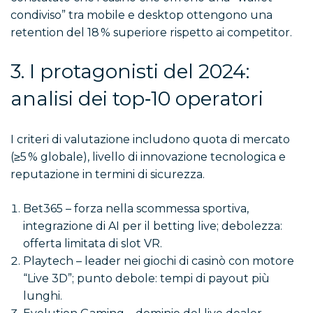
condiviso” tra mobile e desktop ottengono una
retention del 18 % superiore rispetto ai competitor.
3. I protagonisti del 2024:
analisi dei top‑10 operatori
I criteri di valutazione includono quota di mercato
(≥5 % globale), livello di innovazione tecnologica e
reputazione in termini di sicurezza.
Bet365 – forza nella scommessa sportiva,
integrazione di AI per il betting live; debolezza:
offerta limitata di slot VR.
Playtech – leader nei giochi di casinò con motore
“Live 3D”; punto debole: tempi di payout più
lunghi.