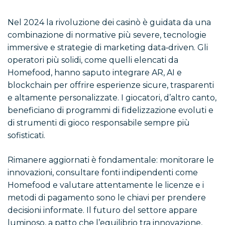
Nel 2024 la rivoluzione dei casinò è guidata da una
combinazione di normative più severe, tecnologie
immersive e strategie di marketing data‑driven. Gli
operatori più solidi, come quelli elencati da
Homefood, hanno saputo integrare AR, AI e
blockchain per offrire esperienze sicure, trasparenti
e altamente personalizzate. I giocatori, d’altro canto,
beneficiano di programmi di fidelizzazione evoluti e
di strumenti di gioco responsabile sempre più
sofisticati.
Rimanere aggiornati è fondamentale: monitorare le
innovazioni, consultare fonti indipendenti come
Homefood e valutare attentamente le licenze e i
metodi di pagamento sono le chiavi per prendere
decisioni informate. Il futuro del settore appare
luminoso, a patto che l’equilibrio tra innovazione,