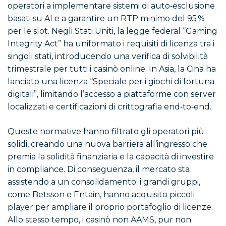
operatori a implementare sistemi di auto‑esclusione
basati su AI e a garantire un RTP minimo del 95 %
per le slot. Negli Stati Uniti, la legge federal “Gaming
Integrity Act” ha uniformato i requisiti di licenza tra i
singoli stati, introducendo una verifica di solvibilità
trimestrale per tutti i casinò online. In Asia, la Cina ha
lanciato una licenza “Speciale per i giochi di fortuna
digitali”, limitando l’accesso a piattaforme con server
localizzati e certificazioni di crittografia end‑to‑end.
Queste normative hanno filtrato gli operatori più
solidi, creando una nuova barriera all’ingresso che
premia la solidità finanziaria e la capacità di investire
in compliance. Di conseguenza, il mercato sta
assistendo a un consolidamento: i grandi gruppi,
come Betsson e Entain, hanno acquisito piccoli
player per ampliare il proprio portafoglio di licenze.
Allo stesso tempo, i casinò non AAMS, pur non