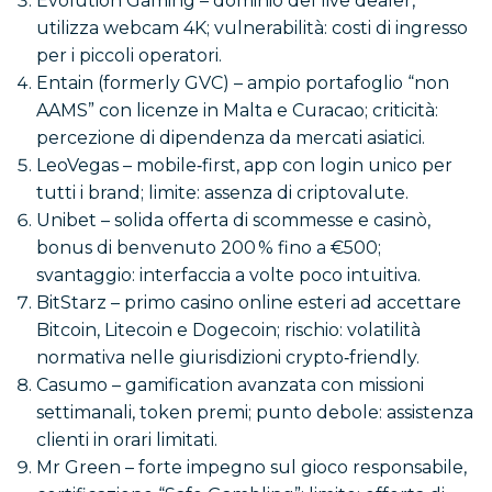
Evolution Gaming – dominio del live dealer,
utilizza webcam 4K; vulnerabilità: costi di ingresso
per i piccoli operatori.
Entain (formerly GVC) – ampio portafoglio “non
AAMS” con licenze in Malta e Curacao; criticità:
percezione di dipendenza da mercati asiatici.
LeoVegas – mobile‑first, app con login unico per
tutti i brand; limite: assenza di criptovalute.
Unibet – solida offerta di scommesse e casinò,
bonus di benvenuto 200 % fino a €500;
svantaggio: interfaccia a volte poco intuitiva.
BitStarz – primo casino online esteri ad accettare
Bitcoin, Litecoin e Dogecoin; rischio: volatilità
normativa nelle giurisdizioni crypto‑friendly.
Casumo – gamification avanzata con missioni
settimanali, token premi; punto debole: assistenza
clienti in orari limitati.
Mr Green – forte impegno sul gioco responsabile,