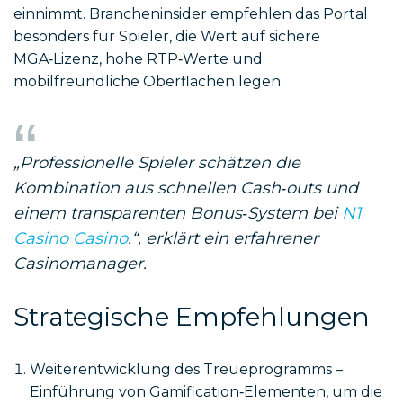
einnimmt. Brancheninsider empfehlen das Portal
besonders für Spieler, die Wert auf sichere
MGA‑Lizenz, hohe RTP‑Werte und
mobilfreundliche Oberflächen legen.
„Professionelle Spieler schätzen die
Kombination aus schnellen Cash‑outs und
einem transparenten Bonus‑System bei
N1
Casino Casino
.“, erklärt ein erfahrener
Casinomanager.
Strategische Empfehlungen
Weiterentwicklung des Treueprogramms –
Einführung von Gamification‑Elementen, um die