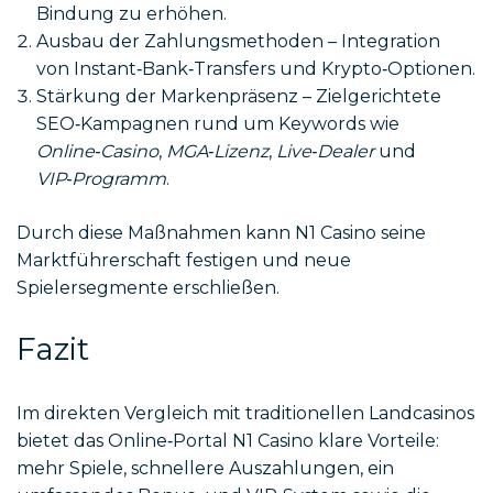
Bindung zu erhöhen.
Ausbau der Zahlungsmethoden – Integration
von Instant‑Bank‑Transfers und Krypto‑Optionen.
Stärkung der Markenpräsenz – Zielgerichtete
SEO‑Kampagnen rund um Keywords wie
Online‑Casino
,
MGA‑Lizenz
,
Live‑Dealer
und
VIP‑Programm
.
Durch diese Maßnahmen kann N1 Casino seine
Marktführerschaft festigen und neue
Spielersegmente erschließen.
Fazit
Im direkten Vergleich mit traditionellen Landcasinos
bietet das Online‑Portal N1 Casino klare Vorteile:
mehr Spiele, schnellere Auszahlungen, ein