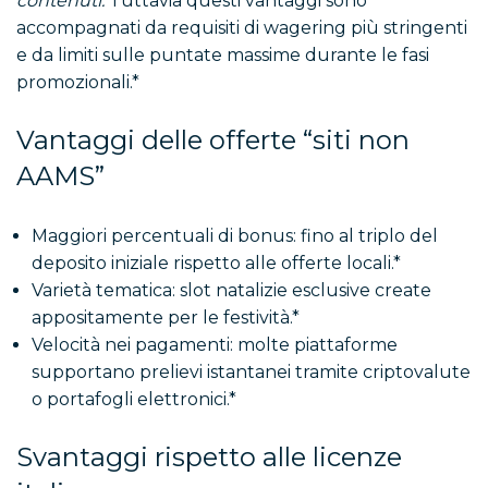
contenuti.
Tuttavia questi vantaggi sono
accompagnati da requisiti di wagering più stringenti
e da limiti sulle puntate massime durante le fasi
promozionali.*
Vantaggi delle offerte “siti non
AAMS”
Maggiori percentuali di bonus: fino al triplo del
deposito iniziale rispetto alle offerte locali.*
Varietà tematica: slot natalizie esclusive create
appositamente per le festività.*
Velocità nei pagamenti: molte piattaforme
supportano prelievi istantanei tramite criptovalute
o portafogli elettronici.*
Svantaggi rispetto alle licenze