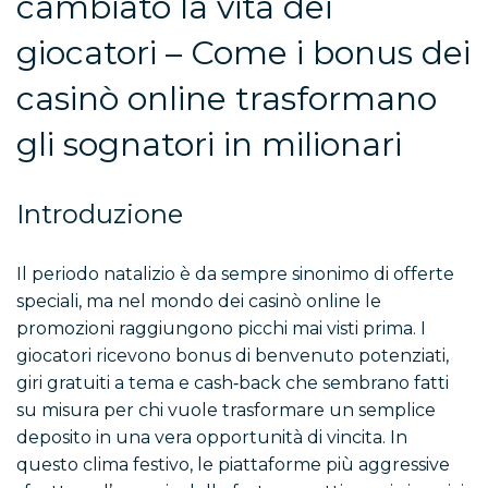
cambiato la vita dei
giocatori – Come i bonus dei
casinò online trasformano
gli sognatori in milionari
Introduzione
Il periodo natalizio è da sempre sinonimo di offerte
speciali, ma nel mondo dei casinò online le
promozioni raggiungono picchi mai visti prima. I
giocatori ricevono bonus di benvenuto potenziati,
giri gratuiti a tema e cash‑back che sembrano fatti
su misura per chi vuole trasformare un semplice
deposito in una vera opportunità di vincita. In
questo clima festivo, le piattaforme più aggressive