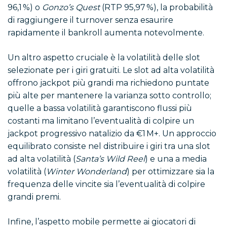
96,1 %) o
Gonzo’s Quest
(RTP 95,97 %), la probabilità
di raggiungere il turnover senza esaurire
rapidamente il bankroll aumenta notevolmente.
Un altro aspetto cruciale è la volatilità delle slot
selezionate per i giri gratuiti. Le slot ad alta volatilità
offrono jackpot più grandi ma richiedono puntate
più alte per mantenere la varianza sotto controllo;
quelle a bassa volatilità garantiscono flussi più
costanti ma limitano l’eventualità di colpire un
jackpot progressivo natalizio da €1 M+. Un approccio
equilibrato consiste nel distribuire i giri tra una slot
ad alta volatilità (
Santa’s Wild Reel
) e una a media
volatilità (
Winter Wonderland
) per ottimizzare sia la
frequenza delle vincite sia l’eventualità di colpire
grandi premi.
Infine, l’aspetto mobile permette ai giocatori di