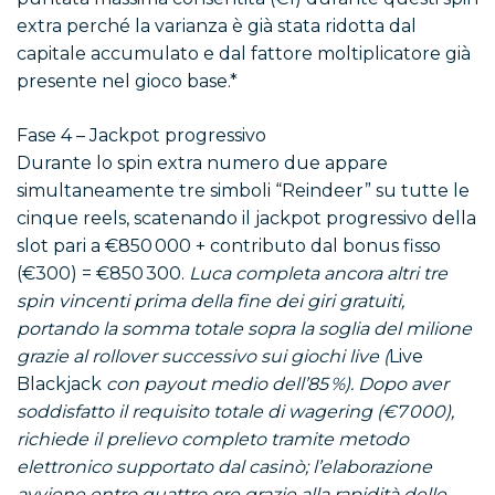
extra perché la varianza è già stata ridotta dal
capitale accumulato e dal fattore moltiplicatore già
presente nel gioco base.*
Fase 4 – Jackpot progressivo
Durante lo spin extra numero due appare
simultaneamente tre simboli “Reindeer” su tutte le
cinque reels, scatenando il jackpot progressivo della
slot pari a €850 000 + contributo dal bonus fisso
(€300) = €850 300.
Luca completa ancora altri tre
spin vincenti prima della fine dei giri gratuiti,
portando la somma totale sopra la soglia del milione
grazie al rollover successivo sui giochi live (
Live
Blackjack
con payout medio dell’85 %). Dopo aver
soddisfatto il requisito totale di wagering (€7 000),
richiede il prelievo completo tramite metodo
elettronico supportato dal casinò; l’elaborazione
avviene entro quattro ore grazie alla rapidità delle