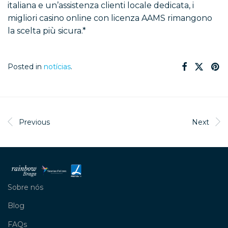
italiana e un’assistenza clienti locale dedicata, i
migliori casino online con licenza AAMS rimangono
la scelta più sicura.*
Posted in
notícias
.
Previous
Next
Sobre nós
Blog
FAQs