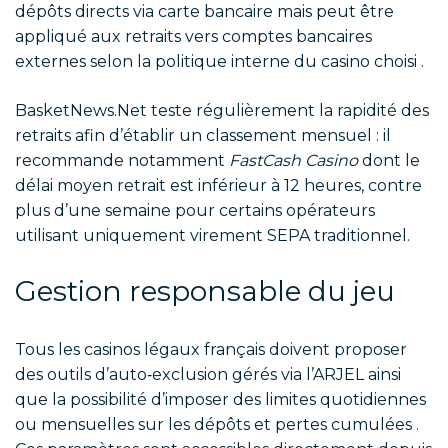
dépôts directs via carte bancaire mais peut être
appliqué aux retraits vers comptes bancaires
externes selon la politique interne du casino choisi .
BasketNews.Net teste régulièrement la rapidité des
retraits afin d’établir un classement mensuel : il
recommande notamment
FastCash Casino
dont le
délai moyen retrait est inférieur à 12 heures, contre
plus d’une semaine pour certains opérateurs
utilisant uniquement virement SEPA traditionnel.
Gestion responsable du jeu
Tous les casinos légaux français doivent proposer
des outils d’auto‑exclusion gérés via l’ARJEL ainsi
que la possibilité d’imposer des limites quotidiennes
ou mensuelles sur les dépôts et pertes cumulées .