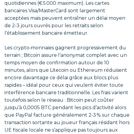
quotidiennes (€ 5 000 maximum). Les cartes
bancaires Visa/MasterCard sont largement
acceptées mais peuvent entraîner un délai moyen
de 2‑3 jours ouvrés pour les retraits selon
l’établissement bancaire émetteur.
Les crypto‑monnaies gagnent progressivement du
terrain ; Bitcoin assure l’anonymat complet avec un
temps moyen de confirmation autour de 10
minutes, alors que Litecoin ou Ethereum réduisent
encore davantage ce délai grâce aux blocs plus
rapides – idéal pour ceux qui veulent éviter toute
interférence bancaire traditionnelle. Les frais varient
toutefois selon le réseau : Bitcoin peut coûter
jusqu’à 0,0005 BTC pendant les pics d’activité alors
que PayPal facture généralement 2‑3 % sur chaque
transaction sortante au joueur français résidant hors
UE fiscale locale ne s’applique pas toujours aux