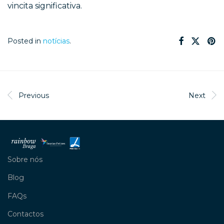
vincita significativa.
Posted in
notícias
.
Previous
Next
Sobre nós
Blog
FAQs
Contactos