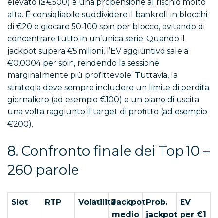
elevato (≥ €500) e una propensione al rischio molto
alta. È consigliabile suddividere il bankroll in blocchi
di €20 e giocare 50‑100 spin per blocco, evitando di
concentrare tutto in un’unica serie. Quando il
jackpot supera €5 milioni, l’EV aggiuntivo sale a
€0,0004 per spin, rendendo la sessione
marginalmente più profittevole. Tuttavia, la
strategia deve sempre includere un limite di perdita
giornaliero (ad esempio €100) e un piano di uscita
una volta raggiunto il target di profitto (ad esempio
€200).
8. Confronto finale dei Top 10 –
260 parole
Slot
RTP
Volatilità
Jackpot
Prob.
EV
medio
jackpot
per €1