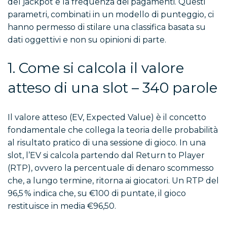
del jackpot e la frequenza dei pagamenti. Questi
parametri, combinati in un modello di punteggio, ci
hanno permesso di stilare una classifica basata su
dati oggettivi e non su opinioni di parte.
1. Come si calcola il valore
atteso di una slot – 340 parole
Il valore atteso (EV, Expected Value) è il concetto
fondamentale che collega la teoria delle probabilità
al risultato pratico di una sessione di gioco. In una
slot, l’EV si calcola partendo dal Return to Player
(RTP), ovvero la percentuale di denaro scommesso
che, a lungo termine, ritorna ai giocatori. Un RTP del
96,5 % indica che, su €100 di puntate, il gioco
restituisce in media €96,50.