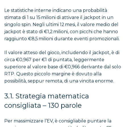
Le statistiche interne indicano una probabilità
stimata di 1 su 15 milioni di attivare il jackpot in un
singolo spin. Negli ultimi 12 mesi, il valore medio del
jackpot è stato di €1,2 milioni, con picchi che hanno
raggiunto €8,5 milioni durante eventi promozionali.
Il valore atteso del gioco, includendo il jackpot, è di
circa €0,967 per €1 di puntata, leggermente
superiore al valore base di €0,966 derivante dal solo
RTP. Questo piccolo margine è dovuto alla
possibilità, seppur remota, di una vincita enorme.
3.1. Strategia matematica
consigliata – 130 parole
Per massimizzare l’EV, è consigliabile puntare la