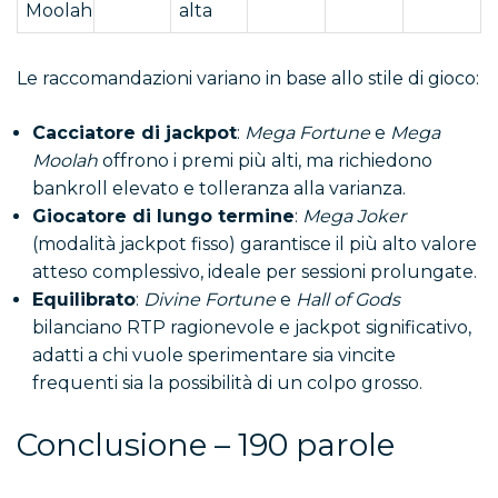
Moolah
alta
Le raccomandazioni variano in base allo stile di gioco:
Cacciatore di jackpot
:
Mega Fortune
e
Mega
Moolah
offrono i premi più alti, ma richiedono
bankroll elevato e tolleranza alla varianza.
Giocatore di lungo termine
:
Mega Joker
(modalità jackpot fisso) garantisce il più alto valore
atteso complessivo, ideale per sessioni prolungate.
Equilibrato
:
Divine Fortune
e
Hall of Gods
bilanciano RTP ragionevole e jackpot significativo,
adatti a chi vuole sperimentare sia vincite
frequenti sia la possibilità di un colpo grosso.
Conclusione – 190 parole