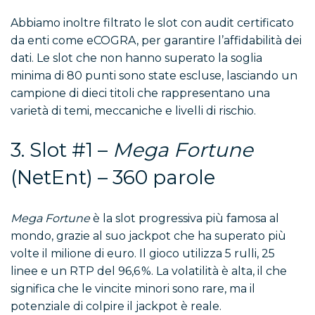
Abbiamo inoltre filtrato le slot con audit certificato
da enti come eCOGRA, per garantire l’affidabilità dei
dati. Le slot che non hanno superato la soglia
minima di 80 punti sono state escluse, lasciando un
campione di dieci titoli che rappresentano una
varietà di temi, meccaniche e livelli di rischio.
3. Slot #1 –
Mega Fortune
(NetEnt) – 360 parole
Mega Fortune
è la slot progressiva più famosa al
mondo, grazie al suo jackpot che ha superato più
volte il milione di euro. Il gioco utilizza 5 rulli, 25
linee e un RTP del 96,6 %. La volatilità è alta, il che
significa che le vincite minori sono rare, ma il
potenziale di colpire il jackpot è reale.