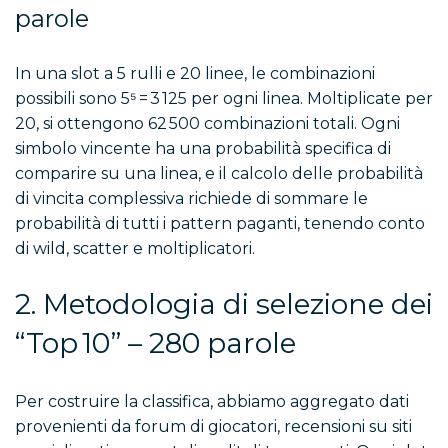
parole
In una slot a 5 rulli e 20 linee, le combinazioni
possibili sono 5⁵ = 3 125 per ogni linea. Moltiplicate per
20, si ottengono 62 500 combinazioni totali. Ogni
simbolo vincente ha una probabilità specifica di
comparire su una linea, e il calcolo delle probabilità
di vincita complessiva richiede di sommare le
probabilità di tutti i pattern paganti, tenendo conto
di wild, scatter e moltiplicatori.
2. Metodologia di selezione dei
“Top 10” – 280 parole
Per costruire la classifica, abbiamo aggregato dati
provenienti da forum di giocatori, recensioni su siti