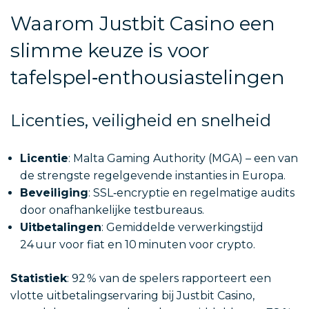
Waarom Justbit Casino een
slimme keuze is voor
tafelspel‑enthousiastelingen
Licenties, veiligheid en snelheid
Licentie
: Malta Gaming Authority (MGA) – een van
de strengste regelgevende instanties in Europa.
Beveiliging
: SSL‑encryptie en regelmatige audits
door onafhankelijke testbureaus.
Uitbetalingen
: Gemiddelde verwerkingstijd
24 uur voor fiat en 10 minuten voor crypto.
Statistiek
: 92 % van de spelers rapporteert een
vlotte uitbetalingservaring bij Justbit Casino,