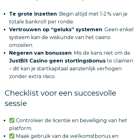
Te grote inzetten
: Begin altijd met 1‑2 % van je
totale bankroll per ronde.
Vertrouwen op “geluks” systemen
: Geen enkel
systeem kan de wiskunde van het casino
omzeilen.
Negeren van bonussen
: Mis de kans niet om de
JustBit Casino geen stortingsbonus
te claimen
– dit kan je startkapitaal aanzienlijk verhogen
zonder extra risico.
Checklist voor een succesvolle
sessie
Controleer de licentie en beveiliging van het
platform.
Maak gebruik van de welkomstbonus en