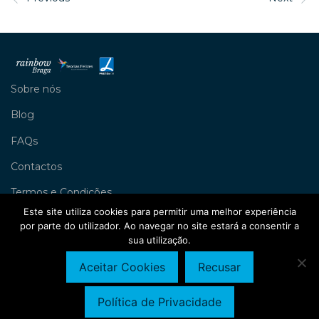
Sobre nós
Blog
FAQs
Contactos
Termos e Condições
Este site utiliza cookies para permitir uma melhor experiência
Livro de Reclamações
por parte do utilizador. Ao navegar no site estará a consentir a
sua utilização.
Política de Privacidade
©
2026
Rainbow Braga
Aceitar Cookies
Recusar
Política de Privacidade