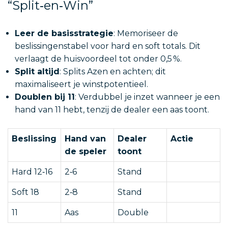
“Split‑en‑Win”
Leer de basisstrategie
: Memoriseer de
beslissingenstabel voor hard en soft totals. Dit
verlaagt de huisvoordeel tot onder 0,5 %.
Split altijd
: Splits Azen en achten; dit
maximaliseert je winstpotentieel.
Doublen bij 11
: Verdubbel je inzet wanneer je een
hand van 11 hebt, tenzij de dealer een aas toont.
Beslissing
Hand van
Dealer
Actie
de speler
toont
Hard 12‑16
2‑6
Stand
Soft 18
2‑8
Stand
11
Aas
Double