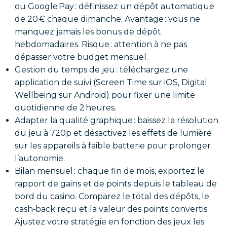
ou Google Pay : définissez un dépôt automatique
de 20 € chaque dimanche. Avantage : vous ne
manquez jamais les bonus de dépôt
hebdomadaires. Risque : attention à ne pas
dépasser votre budget mensuel.
Gestion du temps de jeu : téléchargez une
application de suivi (Screen Time sur iOS, Digital
Wellbeing sur Android) pour fixer une limite
quotidienne de 2 heures.
Adapter la qualité graphique : baissez la résolution
du jeu à 720p et désactivez les effets de lumière
sur les appareils à faible batterie pour prolonger
l’autonomie.
Bilan mensuel : chaque fin de mois, exportez le
rapport de gains et de points depuis le tableau de
bord du casino. Comparez le total des dépôts, le
cash‑back reçu et la valeur des points convertis.
Ajustez votre stratégie en fonction des jeux les