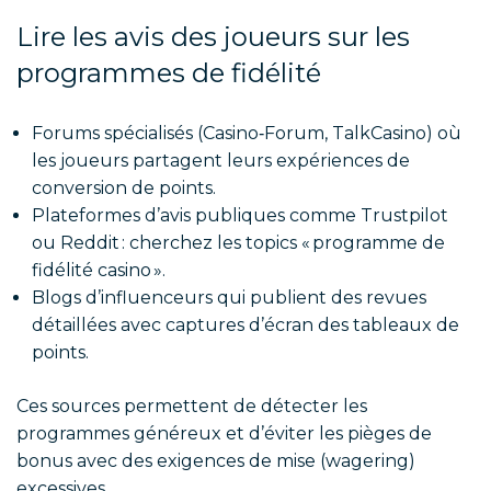
Lire les avis des joueurs sur les
programmes de fidélité
Forums spécialisés (Casino‑Forum, TalkCasino) où
les joueurs partagent leurs expériences de
conversion de points.
Plateformes d’avis publiques comme Trustpilot
ou Reddit : cherchez les topics « programme de
fidélité casino ».
Blogs d’influenceurs qui publient des revues
détaillées avec captures d’écran des tableaux de
points.
Ces sources permettent de détecter les
programmes généreux et d’éviter les pièges de
bonus avec des exigences de mise (wagering)
excessives.