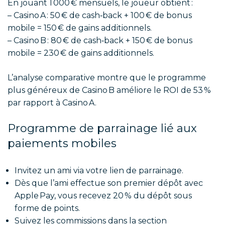
En jouant 1 000 € mensuels, le joueur obtient :
– Casino A : 50 € de cash‑back + 100 € de bonus
mobile = 150 € de gains additionnels.
– Casino B : 80 € de cash‑back + 150 € de bonus
mobile = 230 € de gains additionnels.
L’analyse comparative montre que le programme
plus généreux de Casino B améliore le ROI de 53 %
par rapport à Casino A.
Programme de parrainage lié aux
paiements mobiles
Invitez un ami via votre lien de parrainage.
Dès que l’ami effectue son premier dépôt avec
Apple Pay, vous recevez 20 % du dépôt sous
forme de points.
Suivez les commissions dans la section