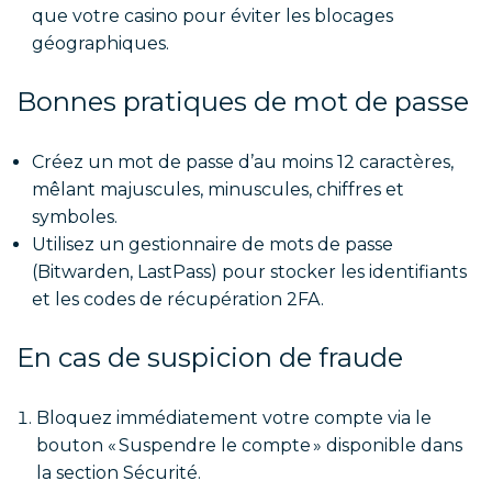
que votre casino pour éviter les blocages
géographiques.
Bonnes pratiques de mot de passe
Créez un mot de passe d’au moins 12 caractères,
mêlant majuscules, minuscules, chiffres et
symboles.
Utilisez un gestionnaire de mots de passe
(Bitwarden, LastPass) pour stocker les identifiants
et les codes de récupération 2FA.
En cas de suspicion de fraude
Bloquez immédiatement votre compte via le
bouton « Suspendre le compte » disponible dans
la section Sécurité.