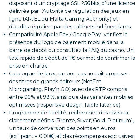
disposant d’un cryptage SSL 256 bits, d’une licence
délivrée par l’Autorité de régulation des jeux en
ligne (ARJEL ou Malta Gaming Authority) et
d’audits réguliers par des cabinets indépendants.
Compatibilité Apple Pay / Google Pay : vérifiez la
présence du logo de paiement mobile dans la
barre de dépôt ou consultez la FAQ du casino. Un
test rapide de dépôt de 1 € permet de confirmer la
prise en charge.
Catalogue de jeux : un bon casino doit proposer
des titres de grands éditeurs (NetEnt,
Microgaming, Play’n GO) avec des RTP compris
entre 96 % et 98 %, ainsi que des variantes mobiles
optimisées (responsive design, faible latence).
Programme de fidélité : recherchez des niveaux
clairement définis (Bronze, Silver, Gold, Platinum),
un taux de conversion des points en euros
(ex. 1 point = 0,01 €) et des récompenses exclusives