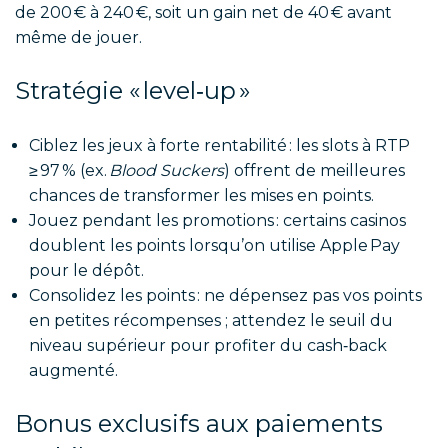
de 200 € à 240 €, soit un gain net de 40 € avant
même de jouer.
Stratégie « level‑up »
Ciblez les jeux à forte rentabilité : les slots à RTP
≥ 97 % (ex.
Blood Suckers
) offrent de meilleures
chances de transformer les mises en points.
Jouez pendant les promotions : certains casinos
doublent les points lorsqu’on utilise Apple Pay
pour le dépôt.
Consolidez les points : ne dépensez pas vos points
en petites récompenses ; attendez le seuil du
niveau supérieur pour profiter du cash‑back
augmenté.
Bonus exclusifs aux paiements