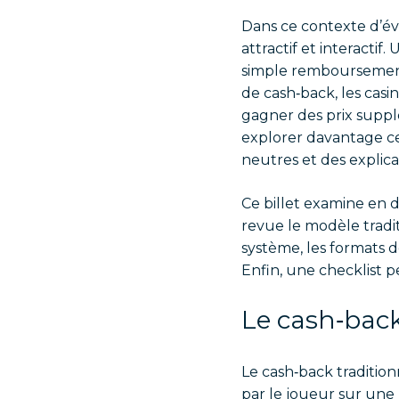
Dans ce contexte d’év
attractif et interactif
simple remboursement
de cash‑back, les casi
gagner des prix supp
explorer davantage c
neutres et des explica
Ce billet examine en 
revue le modèle tradi
système, les formats d
Enfin, une checklist p
Le cash‑back
Le cash‑back traditio
par le joueur sur une