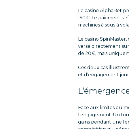
Le casino AlphaBet pr
150 €. Le paiement s’ef
machines à sous à volat
Le casino SpinMaster, 
versé directement sur
de 20 €, mais uniqueme
Ces deux cas illustrent
et d’engagement joue
L’émergence 
Face aux limites du m
l’engagement. Un tour
gains pendant une fe