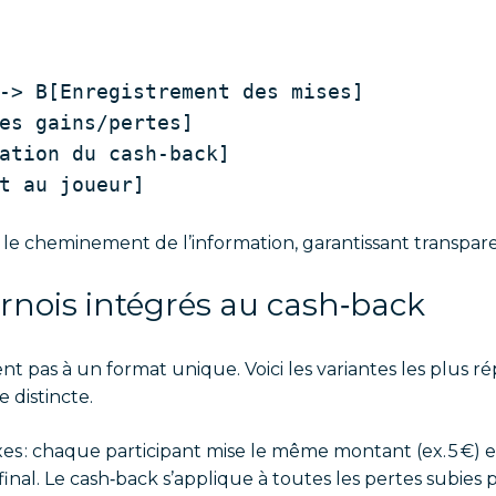
-> B[Enregistrement des mises]
es gains/pertes]
ation du cash‑back]
t au joueur]
le cheminement de l’information, garantissant transparen
rnois intégrés au cash‑back
tent pas à un format unique. Voici les variantes les plus
 distincte.
xes : chaque participant mise le même montant (ex. 5 €) e
final. Le cash‑back s’applique à toutes les pertes subies 