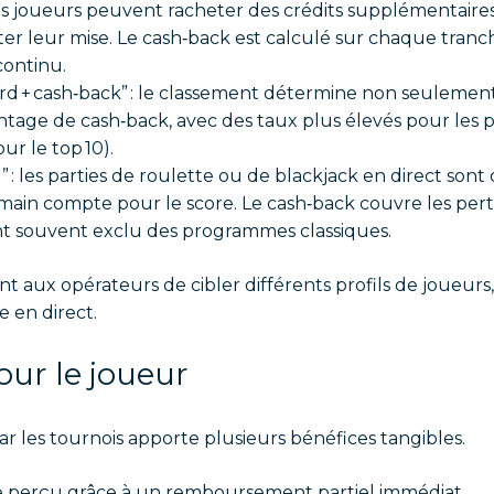
les joueurs peuvent racheter des crédits supplémentaires 
r leur mise. Le cash‑back est calculé sur chaque tranch
continu.
d + cash‑back” : le classement détermine non seulement
ntage de cash‑back, avec des taux plus élevés pour les pr
ur le top 10).
r” : les parties de roulette ou de blackjack en direct son
ain compte pour le score. Le cash‑back couvre les pertes
t souvent exclu des programmes classiques.
t aux opérateurs de cibler différents profils de joueur
e en direct.
ur le joueur
ar les tournois apporte plusieurs bénéfices tangibles.
 perçu grâce à un remboursement partiel immédiat.