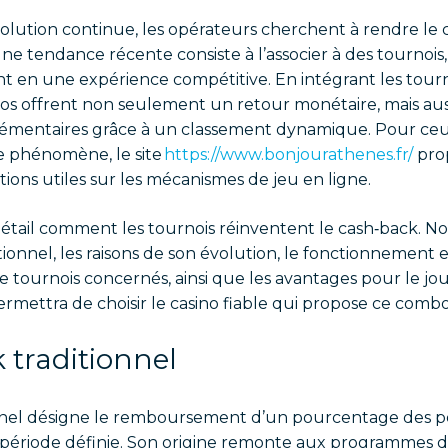
olution continue, les opérateurs cherchent à rendre le 
. Une tendance récente consiste à l’associer à des tournois
 en une expérience compétitive. En intégrant les tou
nos offrent non seulement un retour monétaire, mais aussi
lémentaires grâce à un classement dynamique. Pour ceu
e phénomène, le site
https://www.bonjourathenes.fr/
prop
tions utiles sur les mécanismes de jeu en ligne.
détail comment les tournois réinventent le cash‑back. N
tionnel, les raisons de son évolution, le fonctionnemen
e tournois concernés, ainsi que les avantages pour le jou
ermettra de choisir le casino fiable qui propose ce comb
 traditionnel
nnel désigne le remboursement d’un pourcentage des pe
 période définie. Son origine remonte aux programmes de 