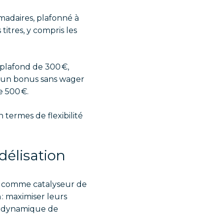
madaires, plafonné à
titres, y compris les
 plafond de 300 €,
t un bonus sans wager
e 500 €.
 termes de flexibilité
délisation
is comme catalyseur de
: maximiser leurs
e dynamique de