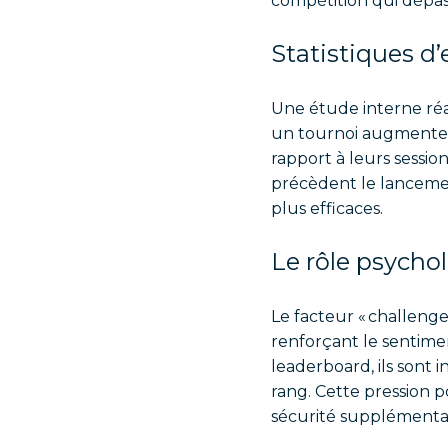
compétition qui dépass
Statistiques 
Une étude interne réa
un tournoi augmenten
rapport à leurs session
précèdent le lanceme
plus efficaces.
Le rôle psycho
Le facteur « challeng
renforçant le sentimen
leaderboard, ils sont 
rang. Cette pression 
sécurité supplémentai