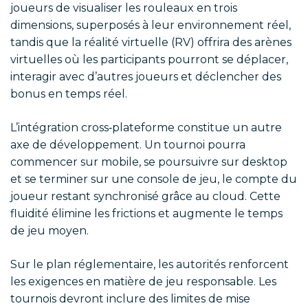
joueurs de visualiser les rouleaux en trois
dimensions, superposés à leur environnement réel,
tandis que la réalité virtuelle (RV) offrira des arènes
virtuelles où les participants pourront se déplacer,
interagir avec d’autres joueurs et déclencher des
bonus en temps réel.
L’intégration cross‑plateforme constitue un autre
axe de développement. Un tournoi pourra
commencer sur mobile, se poursuivre sur desktop
et se terminer sur une console de jeu, le compte du
joueur restant synchronisé grâce au cloud. Cette
fluidité élimine les frictions et augmente le temps
de jeu moyen.
Sur le plan réglementaire, les autorités renforcent
les exigences en matière de jeu responsable. Les
tournois devront inclure des limites de mise