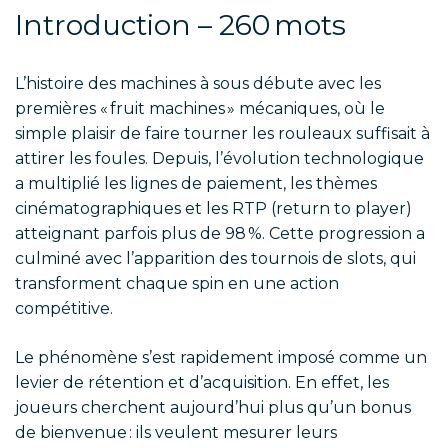
Introduction – 260 mots
L’histoire des machines à sous débute avec les
premières « fruit machines » mécaniques, où le
simple plaisir de faire tourner les rouleaux suffisait à
attirer les foules. Depuis, l’évolution technologique
a multiplié les lignes de paiement, les thèmes
cinématographiques et les RTP (return to player)
atteignant parfois plus de 98 %. Cette progression a
culminé avec l’apparition des tournois de slots, qui
transforment chaque spin en une action
compétitive.
Le phénomène s’est rapidement imposé comme un
levier de rétention et d’acquisition. En effet, les
joueurs cherchent aujourd’hui plus qu’un bonus
de bienvenue : ils veulent mesurer leurs