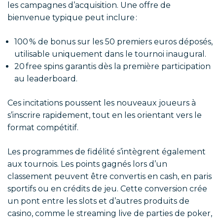
les campagnes d’acquisition. Une offre de
bienvenue typique peut inclure :
100 % de bonus sur les 50 premiers euros déposés,
utilisable uniquement dans le tournoi inaugural.
20 free spins garantis dès la première participation
au leaderboard.
Ces incitations poussent les nouveaux joueurs à
s’inscrire rapidement, tout en les orientant vers le
format compétitif.
Les programmes de fidélité s’intègrent également
aux tournois. Les points gagnés lors d’un
classement peuvent être convertis en cash, en paris
sportifs ou en crédits de jeu. Cette conversion crée
un pont entre les slots et d’autres produits de
casino, comme le streaming live de parties de poker,