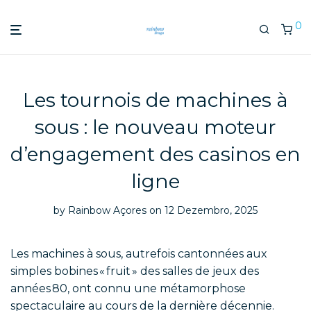
0
Les tournois de machines à
sous : le nouveau moteur
d’engagement des casinos en
ligne
by
Rainbow Açores
on 12 Dezembro, 2025
Les machines à sous, autrefois cantonnées aux
simples bobines « fruit » des salles de jeux des
années 80, ont connu une métamorphose
spectaculaire au cours de la dernière décennie.