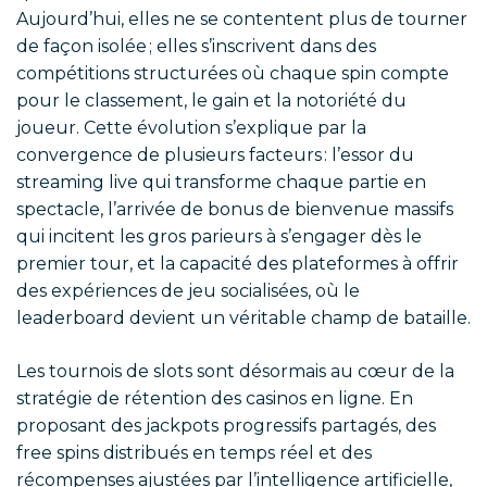
Aujourd’hui, elles ne se contentent plus de tourner
de façon isolée ; elles s’inscrivent dans des
compétitions structurées où chaque spin compte
pour le classement, le gain et la notoriété du
joueur. Cette évolution s’explique par la
convergence de plusieurs facteurs : l’essor du
streaming live qui transforme chaque partie en
spectacle, l’arrivée de bonus de bienvenue massifs
qui incitent les gros parieurs à s’engager dès le
premier tour, et la capacité des plateformes à offrir
des expériences de jeu socialisées, où le
leaderboard devient un véritable champ de bataille.
Les tournois de slots sont désormais au cœur de la
stratégie de rétention des casinos en ligne. En
proposant des jackpots progressifs partagés, des
free spins distribués en temps réel et des
récompenses ajustées par l’intelligence artificielle,