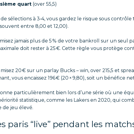
isième quart
(over 55,5)
de sélections à 3‑4, vous gardez le risque sous contrôle
(souvent entre 8,00 et 12,00).
misez jamais plus de 5 % de votre bankroll sur un seul par
maximale doit rester à 25 €. Cette règle vous protège co
 misez 20 € sur un parlay Bucks – win, over 215,5 et spre
gnant, vous encaissez 196 € (20 × 9,80), soit un bénéfice net
onne particulièrement bien lors d’une série où une éq
riorité statistique, comme les Lakers en 2020, qui com
 de jeu élevé.
les paris “live” pendant les matc