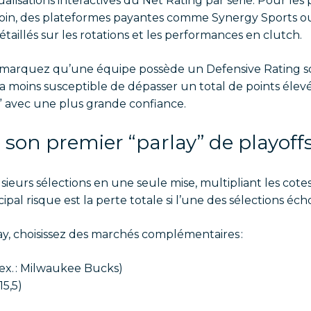
alisations interactives du Net Rating par série. Pour les 
s loin, des plateformes payantes comme Synergy Sports
étaillés sur les rotations et les performances en clutch.
remarquez qu’une équipe possède un Defensive Rating soli
era moins susceptible de dépasser un total de points éle
” avec une plus grande confiance.
e son premier “parlay” de playoff
ieurs sélections en une seule mise, multipliant les cot
cipal risque est la perte totale si l’une des sélections éch
y, choisissez des marchés complémentaires :
ex. : Milwaukee Bucks)
15,5)