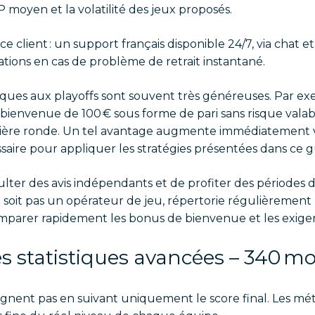
moyen et la volatilité des jeux proposés.
ice client : un support français disponible 24/7, via chat 
rations en cas de problème de retrait instantané.
iques aux playoffs sont souvent très généreuses. Par 
bienvenue de 100 € sous forme de pari sans risque val
mière ronde. Un tel avantage augmente immédiatement v
aire pour appliquer les stratégies présentées dans ce g
lter des avis indépendants et de profiter des périodes de
 soit pas un opérateur de jeu, répertorie régulièrement 
parer rapidement les bonus de bienvenue et les exigen
es statistiques avancées – 340 mo
agnent pas en suivant uniquement le score final. Les mé