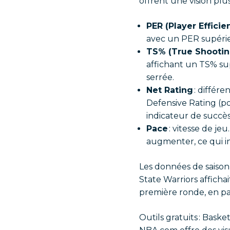
offrent une vision plu
PER (Player Efficie
avec un PER supérieu
TS% (True Shooting
affichant un TS% su
serrée.
Net Rating
: différe
Defensive Rating (po
indicateur de succès 
Pace
: vitesse de je
augmenter, ce qui in
Les données de saison 
State Warriors affichai
première ronde, en pa
Outils gratuits : Bask