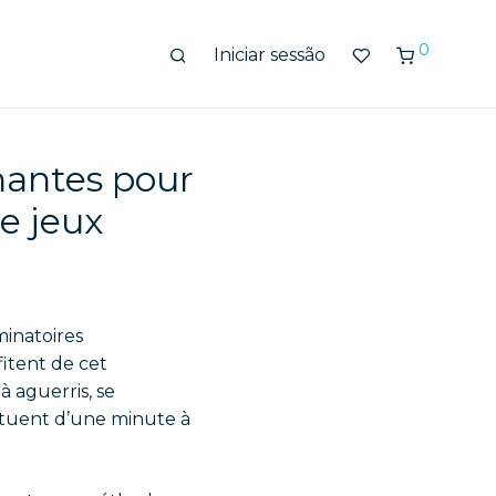
0
Iniciar sessão
gnantes pour
de jeux
minatoires
fitent de cet
à aguerris, se
ctuent d’une minute à