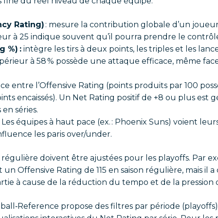
s fine du réel niveau de chaque équipe.
ncy Rating)
: mesure la contribution globale d’un joueu
r à 25 indique souvent qu’il pourra prendre le contrôle
 %) :
intègre les tirs à deux points, les triples et les lan
périeur à 58 % possède une attaque efficace, même fac
nce entre l’Offensive Rating (points produits par 100 posse
ints encaissés). Un Net Rating positif de +8 ou plus es
en séries.
u. Les équipes à haut pace (ex. : Phoenix Suns) voient leur
fluence les paris over/under.
régulière doivent être ajustées pour les playoffs. Par e
t un Offensive Rating de 115 en saison régulière, mais il a
rtie à cause de la réduction du tempo et de la pression 
etball‑Reference propose des filtres par période (playoffs