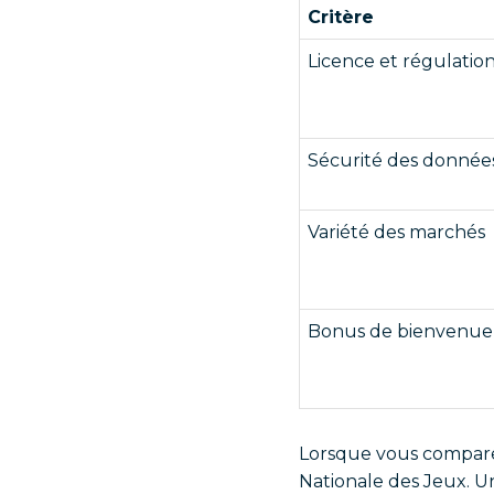
Critère
Licence et régulatio
Sécurité des donnée
Variété des marchés
Bonus de bienvenue
Lorsque vous comparez
Nationale des Jeux. Une