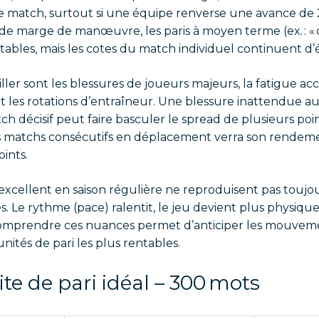
e match, surtout si une équipe renverse une avance de 2
 de marge de manœuvre, les paris à moyen terme (ex. : «
 stables, mais les cotes du match individuel continuent d’
eiller sont les blessures de joueurs majeurs, la fatigue 
 les rotations d’entraîneur. Une blessure inattendue 
 décisif peut faire basculer le spread de plusieurs poin
is matchs consécutifs en déplacement verra son rendem
oints.
 excellent en saison régulière ne reproduisent pas toujo
 Le rythme (pace) ralentit, le jeu devient plus physique e
Comprendre ces nuances permet d’anticiper les mouveme
unités de pari les plus rentables.
site de pari idéal – 300 mots