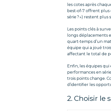
les cotes après chaqu
best‑of‑7 offrent plus
série ? ») restent plus
Les points clés à surv
longs déplacements et
quart‑temps d’un match
équipe qui a joué tro
affectant le total de p
Enfin, les équipes qui
performances en séries.
trois points change. 
d’identifier les opport
2. Choisir le 