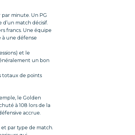
r par minute. Un PG
 d’un match décisif.
cers francs. Une équipe
e à une défense
ssions) et le
t généralement un bon
s totaux de points
xemple, le Golden
 chuté à 108 lors de la
défensive accrue.
) et par type de match.