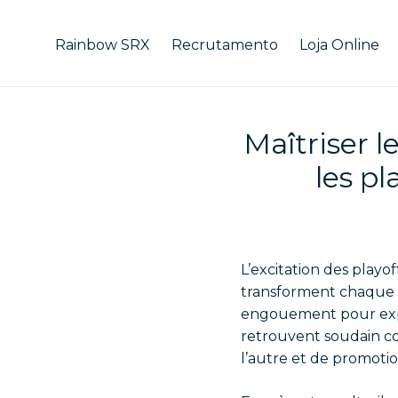
Rainbow SRX
Recrutamento
Loja Online
Maîtriser l
les pl
L’excitation des playo
transforment chaque ma
engouement pour explos
retrouvent soudain co
l’autre et de promotio