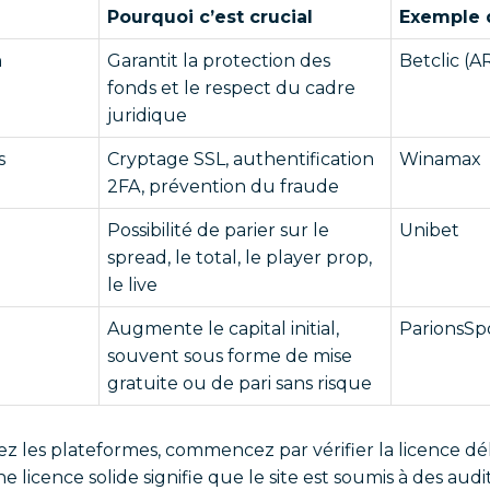
Pourquoi c’est crucial
Exemple d
n
Garantit la protection des
Betclic (A
fonds et le respect du cadre
juridique
s
Cryptage SSL, authentification
Winamax
2FA, prévention du fraude
Possibilité de parier sur le
Unibet
spread, le total, le player prop,
le live
Augmente le capital initial,
ParionsSp
souvent sous forme de mise
gratuite ou de pari sans risque
 les plateformes, commencez par vérifier la licence déli
 licence solide signifie que le site est soumis à des audit