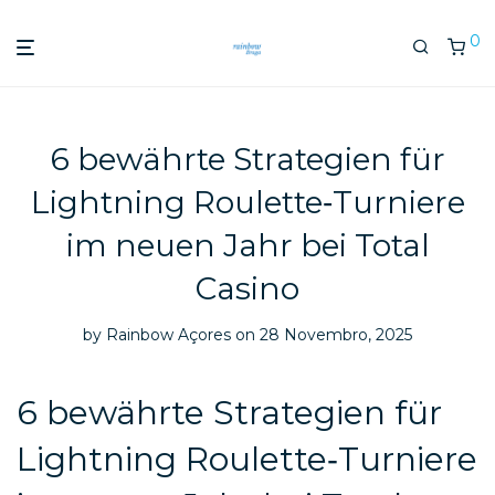
0
6 bewährte Strategien für
Lightning Roulette‑Turniere
im neuen Jahr bei Total
Casino
by
Rainbow Açores
on 28 Novembro, 2025
6 bewährte Strategien für
Lightning Roulette‑Turniere