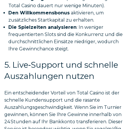
Total Casino dauert nur wenige Minuten).
Den Willkommensbonus
aktivieren, um
zusätzliches Startkapital zu erhalten.
Die Spielzeiten analysieren
: In weniger
frequentierten Slots sind die Konkurrenz und die
durchschnittlichen Einsätze niedriger, wodurch
Ihre Gewinnchance steigt.
5. Live‑Support und schnelle
Auszahlungen nutzen
Ein entscheidender Vorteil von Total Casino ist der
schnelle Kundensupport und die rasante
Auszahlungsgeschwindigkeit. Wenn Sie im Turnier
gewinnen, können Sie Ihre Gewinne innerhalb von
24 Stunden auf Ihr Bankkonto transferieren. Dieser
Service ist besonders wichtig, wenn Sie regelmäßig