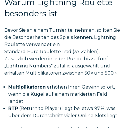
Warum Lightning Roulette
besonders ist
Bevor Sie an einem Turnier teilnehmen, sollten Sie
die Besonderheiten des Spiels kennen. Lightning
Roulette verwendet ein
Standard‑Euro‑Roulette‑Rad (37 Zahlen).
Zusätzlich werden in jeder Runde bis zu fünf
„Lightning Numbers“ zufällig ausgewählt und
erhalten Multiplikatoren zwischen 50 × und 500 × .
Multiplikatoren
erhöhen Ihren Gewinn sofort,
wenn die Kugel auf einem markierten Feld
landet.
RTP
(Return to Player) liegt bei etwa 97 %, was
über dem Durchschnitt vieler Online‑Slots liegt.