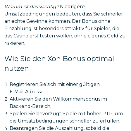
Warum ist das wichtig?
Niedrigere
Umsatzbedingungen bedeuten, dass Sie schneller
an echte Gewinne kommen. Der Bonus ohne
Einzahlung ist besonders attraktiv für Spieler, die
das Casino erst testen wollen, ohne eigenes Geld zu
riskieren.
Wie Sie den Xon Bonus optimal
nutzen
Registrieren Sie sich mit einer gültigen
E‑Mail‑Adresse.
Aktivieren Sie den Willkommensbonus im
Backend‑Bereich.
Spielen Sie bevorzugt Spiele mit hoher RTP, um
die Umsatzbedingungen schneller zu erfüllen.
Beantragen Sie die Auszahlung, sobald die