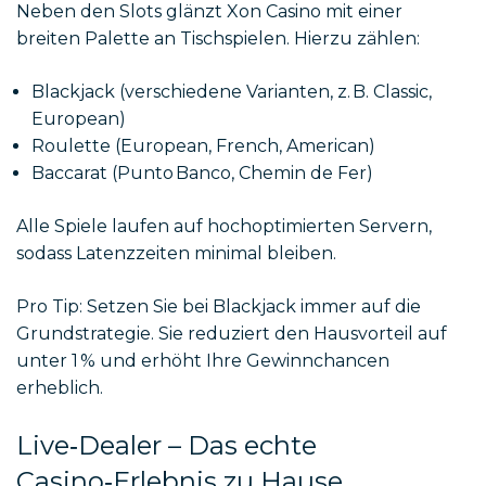
Neben den Slots glänzt Xon Casino mit einer
breiten Palette an Tischspielen. Hierzu zählen:
Blackjack (verschiedene Varianten, z. B. Classic,
European)
Roulette (European, French, American)
Baccarat (Punto Banco, Chemin de Fer)
Alle Spiele laufen auf hochoptimierten Servern,
sodass Latenzzeiten minimal bleiben.
Pro Tip: Setzen Sie bei Blackjack immer auf die
Grundstrategie. Sie reduziert den Hausvorteil auf
unter 1 % und erhöht Ihre Gewinnchancen
erheblich.
Live‑Dealer – Das echte
Casino‑Erlebnis zu Hause