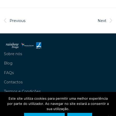
Previous
Next
Sobre nós
Blog
FAQs
Contactos
Termos e Condições
Este site utiliza cookies para permitir uma melhor experiência
Livro de Reclamações
por parte do utilizador. Ao navegar no site estará a consentir a
sua utilização.
Política de Privacidade