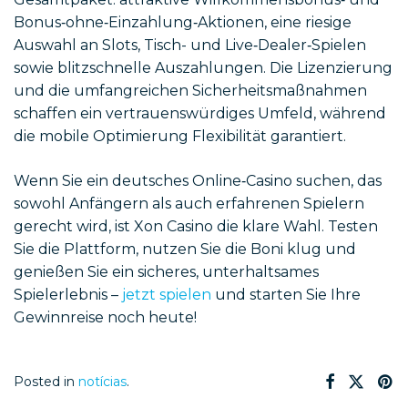
Bonus‑ohne‑Einzahlung‑Aktionen, eine riesige
Auswahl an Slots, Tisch- und Live‑Dealer‑Spielen
sowie blitzschnelle Auszahlungen. Die Lizenzierung
und die umfangreichen Sicherheitsmaßnahmen
schaffen ein vertrauenswürdiges Umfeld, während
die mobile Optimierung Flexibilität garantiert.
Wenn Sie ein deutsches Online‑Casino suchen, das
sowohl Anfängern als auch erfahrenen Spielern
gerecht wird, ist Xon Casino die klare Wahl. Testen
Sie die Plattform, nutzen Sie die Boni klug und
genießen Sie ein sicheres, unterhaltsames
Spielerlebnis –
jetzt spielen
und starten Sie Ihre
Gewinnreise noch heute!
Posted in
notícias
.