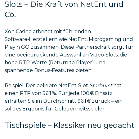
Slots – Die Kraft von NetEnt und
Co.
Xon Casino arbeitet mit führenden
Software‑Herstellern wie NetEnt, Microgaming und
Play’n GO zusammen. Diese Partnerschaft sorgt für
eine beeindruckende Auswahl an Video‑Slots, die
hohe RTP‑Werte (Return to Player) und
spannende Bonus‑Features bieten.
Beispiel: Der beliebte NetEnt‑Slot
Starburst
hat
einen RTP von 96,1 %. Für jede 100 € Einsatz
erhalten Sie im Durchschnitt 96,1 € zurück – ein
solides Ergebnis für Gelegenheitsspieler.
Tischspiele – Klassiker neu gedacht