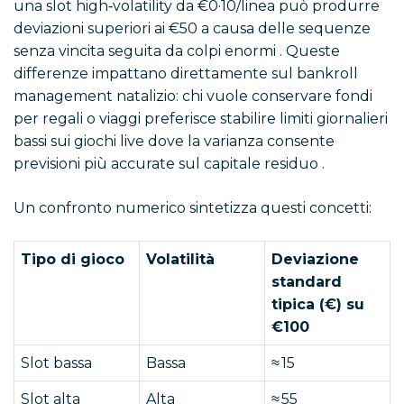
una slot high‑volatility da €0·10/linea può produrre
deviazioni superiori ai €50 a causa delle sequenze
senza vincita seguita da colpi enormi . Queste
differenze impattano direttamente sul bankroll
management natalizio: chi vuole conservare fondi
per regali o viaggi preferisce stabilire limiti giornalieri
bassi sui giochi live dove la varianza consente
previsioni più accurate sul capitale residuo .
Un confronto numerico sintetizza questi concetti:
Tipo di gioco
Volatilità
Deviazione
standard
tipica (€) su
€100
Slot bassa
Bassa
≈ 15
Slot alta
Alta
≈ 55