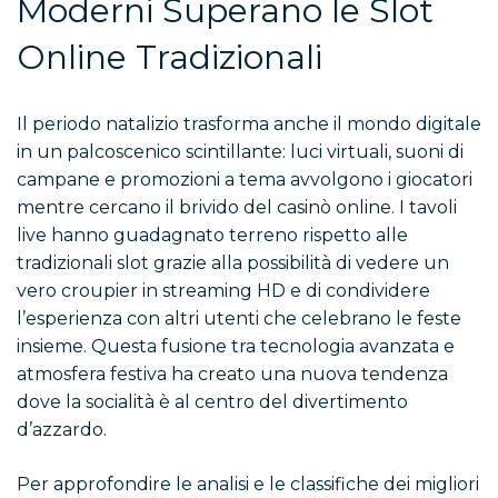
Moderni Superano le Slot
Online Tradizionali
Il periodo natalizio trasforma anche il mondo digitale
in un palcoscenico scintillante: luci virtuali, suoni di
campane e promozioni a tema avvolgono i giocatori
mentre cercano il brivido del casinò online. I tavoli
live hanno guadagnato terreno rispetto alle
tradizionali slot grazie alla possibilità di vedere un
vero croupier in streaming HD e di condividere
l’esperienza con altri utenti che celebrano le feste
insieme. Questa fusione tra tecnologia avanzata e
atmosfera festiva ha creato una nuova tendenza
dove la socialità è al centro del divertimento
d’azzardo.
Per approfondire le analisi e le classifiche dei migliori