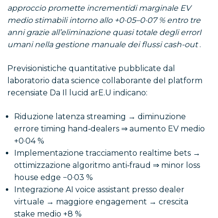
approccio promette incrementidi marginale EV
medio stimabili intorno allo ​+0·05–0·07 % entro tre
anni grazie all’eliminazione quasi totale degli errorI
umani nella gestione manuale dei flussi cash-out
.
Previsionistiche quantitative pubblicate dal
laboratorio data science collaborante deI platform
recensiate Da Il lucid arE.U indicano:
Riduzione latenza streaming → diminuzione
errore timing hand‐dealers ⇒ aumento EV medio
+0·04 %
Implementazione tracciamento realtime bets →
ottimizzazione algoritmo anti‑fraud ⇒ minor loss
house edge −0·03 %
Integrazione AI voice assistant presso dealer
virtuale → maggiore engagement → crescita
stake medio +8 %