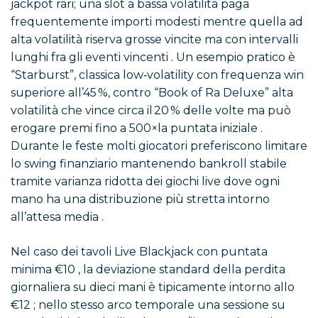
jackpot rari; una slot a bassa volatilità paga
frequentemente importi modesti mentre quella ad
alta volatilità riserva grosse vincite ma con intervalli
lunghi fra gli eventi vincenti . Un esempio pratico è
“Starburst”, classica low‑volatility con frequenza win
superiore all’​45 %, contro “Book of Ra Deluxe” alta
volatilità che vince circa il 20 % delle volte ma può
erogare premi fino a 500×la puntata iniziale .
Durante le feste molti giocatori preferiscono limitare
lo swing finanziario mantenendo bankroll stabile
tramite varianza ridotta dei giochi live dove ogni
mano ha una distribuzione più stretta intorno
all’attesa media .
Nel caso dei tavoli Live Blackjack con puntata
minima €10 , la deviazione standard della perdita
giornaliera su dieci mani è tipicamente intorno allo
€12 ; nello stesso arco temporale una sessione su