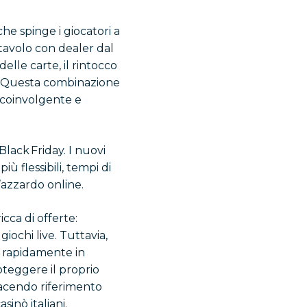
che spinge i giocatori a
tavolo con dealer dal
elle carte, il rintocco
le. Questa combinazione
ù coinvolgente e
lack Friday. I nuovi
 flessibili, tempi di
d’azzardo online.
cca di offerte:
giochi live. Tuttavia,
i rapidamente in
oteggere il proprio
 facendo riferimento
sinò italiani.