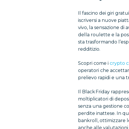
Il fascino dei giri gra
iscriversi a nuove pia
vivo, la sensazione di 
della roulette e la po
sta trasformando l’esp
redditizio.
Scopri come i
crypto c
operatori che accettan
prelievo rapidi e una t
Il Black Friday rappre
moltiplicatori di deposi
senza una gestione co
perdite inattese. In q
bankroll, ottimizzare l
anche alle valutazioni d