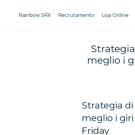
Rainbow SRX
Recrutamento
Loja Online
Strategia
meglio i g
Strategia di
meglio i gir
Friday