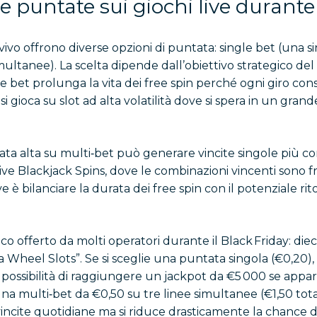
e puntate sui giochi live durante 
 vivo offrono diverse opzioni di puntata: single bet (una 
imultanee). La scelta dipende dall’obiettivo strategico del
le bet prolunga la vita dei free spin perché ogni giro c
 gioca su slot ad alta volatilità dove si spera in un gran
ata alta su multi‑bet può generare vincite singole più con
Live Blackjack Spins, dove le combinazioni vincenti sono 
e è bilanciare la durata dei free spin con il potenziale ri
o offerto da molti operatori durante il Black Friday: diec
Wheel Slots”. Se si sceglie una puntata singola (€0,20), s
a possibilità di raggiungere un jackpot da €5 000 se appar
na multi‑bet da €0,50 su tre linee simultanee (€1,50 total
vincite quotidiane ma si riduce drasticamente la chance di