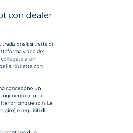
lot con dealer
radizionali; si tratta di
iattaforma video del
” collegate a un
della roulette con
sinò concedono un
ggiungimento di una
teriori cinque spin. Le
giro) e requisiti di
.
e presentano due