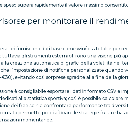
e speso supera rapidamente il valore massimo consentito 
risorse per monitorare il rendime
eratori forniscono dati base come win/loss totali e perc
e; tuttavia gli strumenti esterni offrono una visione più a
alla creazione automatica di grafici della volatilità nel 
che l’impostazione di notifiche personalizzate quando
 -€30), evitando così sorprese sgradite alla fine della gi
sione è consigliabile esportare i dati in formato CSV e imp
edicati alla statistica sportiva; così è possibile calcolare
rsione dei free spin e confrontare performance tra diversi t
 accurata permette poi di affinare le strategie future bas
sensazioni momentanee.