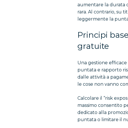
aumentare la durata de
rara. Al contrario, su 
leggermente la puntata
Principi base
gratuite
Una gestione efficace 
puntata e rapporto risc
dalle attività a paga
le cose non vanno com
Calcolare il “risk expo
massimo consentito per
dedicato alla promozion
puntata o limitare il n