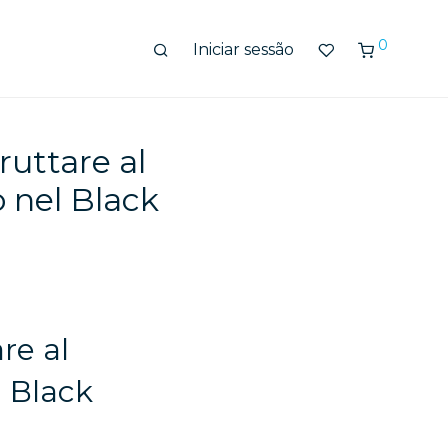
0
Iniciar sessão
ruttare al
o nel Black
re al
l Black