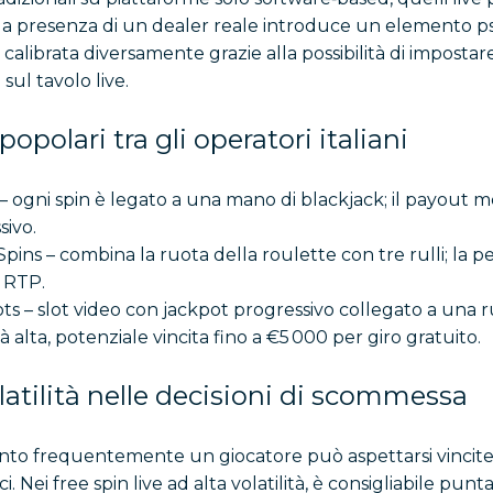
: la presenza di un dealer reale introduce un elemento p
 calibrata diversamente grazie alla possibilità di impostare 
ul tavolo live.
popolari tra gli operatori italiani
– ogni spin è legato a una mano di blackjack; il payout me
ivo.
pins – combina la ruota della roulette con tre rulli; la 
% RTP.
s – slot video con jackpot progressivo collegato a una r
tà alta, potenziale vincita fino a €5 000 per giro gratuito.
volatilità nelle decisioni di scommessa
uanto frequentemente un giocatore può aspettarsi vincite 
. Nei free spin live ad alta volatilità, è consigliabile punt