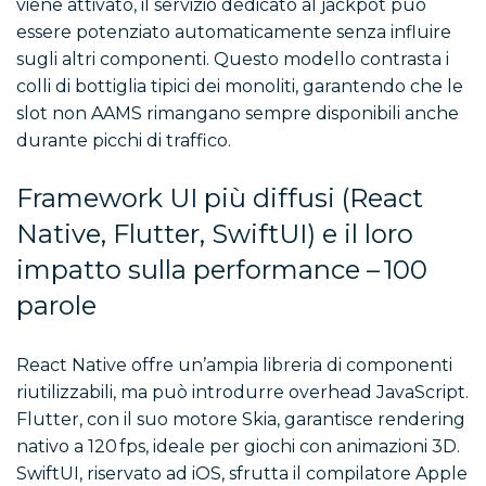
viene attivato, il servizio dedicato al jackpot può
essere potenziato automaticamente senza influire
sugli altri componenti. Questo modello contrasta i
colli di bottiglia tipici dei monoliti, garantendo che le
slot non AAMS rimangano sempre disponibili anche
durante picchi di traffico.
Framework UI più diffusi (React
Native, Flutter, SwiftUI) e il loro
impatto sulla performance – 100
parole
React Native offre un’ampia libreria di componenti
riutilizzabili, ma può introdurre overhead JavaScript.
Flutter, con il suo motore Skia, garantisce rendering
nativo a 120 fps, ideale per giochi con animazioni 3D.
SwiftUI, riservato ad iOS, sfrutta il compilatore Apple