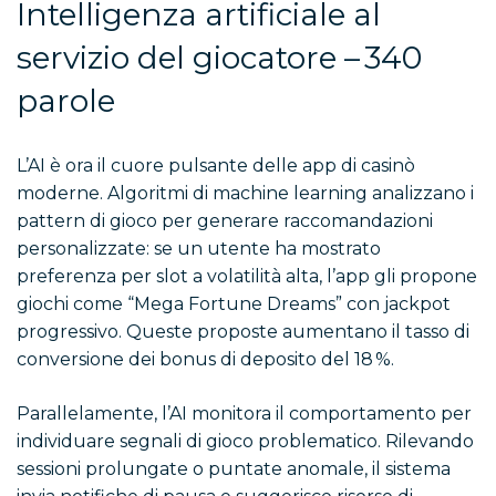
Intelligenza artificiale al
servizio del giocatore – 340
parole
L’AI è ora il cuore pulsante delle app di casinò
moderne. Algoritmi di machine learning analizzano i
pattern di gioco per generare raccomandazioni
personalizzate: se un utente ha mostrato
preferenza per slot a volatilità alta, l’app gli propone
giochi come “Mega Fortune Dreams” con jackpot
progressivo. Queste proposte aumentano il tasso di
conversione dei bonus di deposito del 18 %.
Parallelamente, l’AI monitora il comportamento per
individuare segnali di gioco problematico. Rilevando
sessioni prolungate o puntate anomale, il sistema