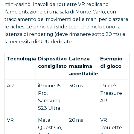
mini‑casinò. I tavoli da roulette VR replicano
l’ambientazione di una sala di Monte Carlo, con
tracciamento dei movimenti delle mani per piazzare
le fiches. Le principali sfide tecniche includono la
latenza di rendering (deve rimanere sotto 20 ms) e
la necessità di GPU dedicate.
Tecnologia
Dispositivo
Latenza
Esempio
consigliato
massima
di gioco
accettabile
AR
iPhone 15
30 ms
Pirate’s
Pro,
Treasure
Samsung
AR
S23 Ultra
VR
Meta
20 ms
VR
Quest Go,
Roulette