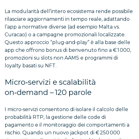
La modularità dell’intero ecosistema rende possibile
rilasciare aggiornamenti in tempo reale, adattando
l’app a normative diverse (ad esempio Malta vs.
Curacao) o a campagne promozionali localizzate.
Questo approccio “plug‑and‑play” è alla base delle
app che offrono bonus di benvenuto fino a € 1 000,
promozioni su slots non AAMS e programmi di
loyalty basati su NFT.
Micro‑servizi e scalabilità
on‑demand – 120 parole
I micro‑servizi consentono di isolare il calcolo delle
probabilità RTP, la gestione delle code di
pagamento e il monitoraggio dei comportamenti a
rischio. Quando un nuovo jackpot di € 250 000