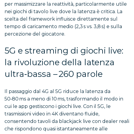
per massimizzare la reattività, particolarmente utile
nei giochi di tavolo live dove la latenza è critica. La
scelta del framework influisce direttamente sul
tempo di caricamento medio (2,3 s vs. 3,8 s) e sulla
percezione del giocatore.
5G e streaming di giochi live:
la rivoluzione della latenza
ultra‑bassa – 260 parole
Il passaggio dal 4G al 5G riduce la latenza da
50‑80 ms a meno di 10 ms, trasformando il modo in
cui le app gestiscono i giochi live. Con il 5G, le
trasmissioni video in 4K diventano fluide,
consentendo tavoli da blackjack live con dealer reali
che rispondono quasi istantaneamente alle