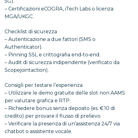
5G).
– Certificazioni eCOGRA, iTech Labs o licenza
MGA/UKGC.
Checklist di sicurezza
– Autenticazione a due fattori (SMS o
Authenticator).
– Pinning SSL e crittografia end‑to‑end.
– Audit di sicurezza indipendente (verificato da
Scopejointaction).
Consigli per testare l’esperienza
– Utilizzare le demo gratuite delle slot non AAMS
per valutare grafica e RTP.
– Richiedere bonus senza deposito (es. € 10 di
credito) per provare il flusso di prelievo.
– Verificare la presenza di un’assistenza 24/7 via
chatbot o assistente vocale.