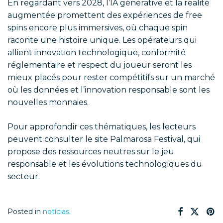
En regardant vers 2028, l’IA générative et la réalité
augmentée promettent des expériences de free
spins encore plus immersives, où chaque spin
raconte une histoire unique. Les opérateurs qui
allient innovation technologique, conformité
réglementaire et respect du joueur seront les
mieux placés pour rester compétitifs sur un marché
où les données et l’innovation responsable sont les
nouvelles monnaies.
Pour approfondir ces thématiques, les lecteurs
peuvent consulter le site Palmarosa Festival, qui
propose des ressources neutres sur le jeu
responsable et les évolutions technologiques du
secteur.
Posted in
notícias
.