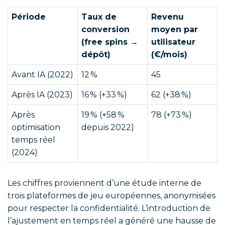
Période
Taux de
Revenu
conversion
moyen par
(free spins →
utilisateur
dépôt)
(€/mois)
Avant IA (2022)
12 %
45
Après IA (2023)
16 % (+33 %)
62 (+38 %)
Après
19 % (+58 %
78 (+73 %)
optimisation
depuis 2022)
temps réel
(2024)
Les chiffres proviennent d’une étude interne de
trois plateformes de jeu européennes, anonymisées
pour respecter la confidentialité. L’introduction de
l’ajustement en temps réel a généré une hausse de