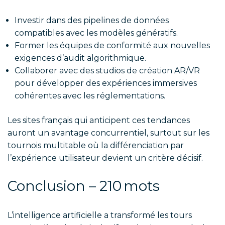
Investir dans des pipelines de données
compatibles avec les modèles génératifs.
Former les équipes de conformité aux nouvelles
exigences d’audit algorithmique.
Collaborer avec des studios de création AR/VR
pour développer des expériences immersives
cohérentes avec les réglementations.
Les sites français qui anticipent ces tendances
auront un avantage concurrentiel, surtout sur les
tournois multitable où la différenciation par
l’expérience utilisateur devient un critère décisif.
Conclusion – 210 mots
L’intelligence artificielle a transformé les tours