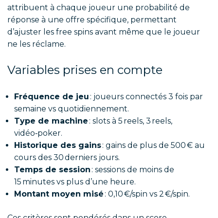
attribuent à chaque joueur une probabilité de
réponse à une offre spécifique, permettant
d’ajuster les free spins avant même que le joueur
ne les réclame.
Variables prises en compte
Fréquence de jeu
: joueurs connectés 3 fois par
semaine vs quotidiennement.
Type de machine
: slots à 5 reels, 3 reels,
vidéo‑poker.
Historique des gains
: gains de plus de 500 € au
cours des 30 derniers jours.
Temps de session
: sessions de moins de
15 minutes vs plus d’une heure.
Montant moyen misé
: 0,10 €/spin vs 2 €/spin.
Ces critères sont pondérés dans un score