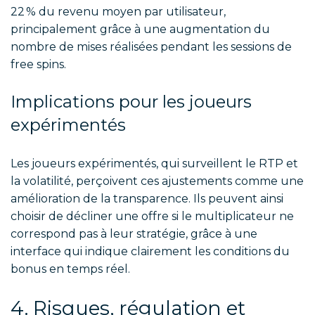
22 % du revenu moyen par utilisateur,
principalement grâce à une augmentation du
nombre de mises réalisées pendant les sessions de
free spins.
Implications pour les joueurs
expérimentés
Les joueurs expérimentés, qui surveillent le RTP et
la volatilité, perçoivent ces ajustements comme une
amélioration de la transparence. Ils peuvent ainsi
choisir de décliner une offre si le multiplicateur ne
correspond pas à leur stratégie, grâce à une
interface qui indique clairement les conditions du
bonus en temps réel.
4. Risques, régulation et