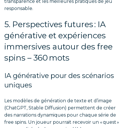
transparence et les meilleures pratiques de jeu
responsable.
5. Perspectives futures : IA
générative et expériences
immersives autour des free
spins – 360 mots
IA générative pour des scénarios
uniques
Les modèles de génération de texte et d’image
(ChatGPT, Stable Diffusion) permettent de créer
des narrations dynamiques pour chaque série de
free spins. Un joueur pourrait recevoir un « quest »