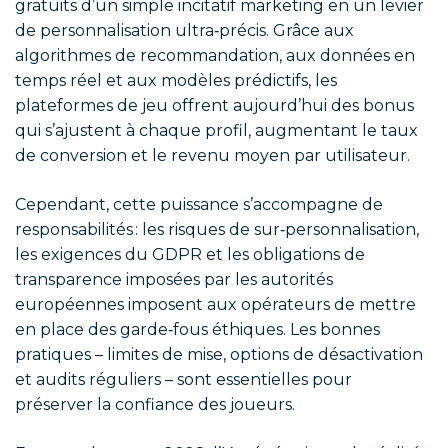
gratuits d’un simple incitatif marketing en un levier
de personnalisation ultra‑précis. Grâce aux
algorithmes de recommandation, aux données en
temps réel et aux modèles prédictifs, les
plateformes de jeu offrent aujourd’hui des bonus
qui s’ajustent à chaque profil, augmentant le taux
de conversion et le revenu moyen par utilisateur.
Cependant, cette puissance s’accompagne de
responsabilités : les risques de sur‑personnalisation,
les exigences du GDPR et les obligations de
transparence imposées par les autorités
européennes imposent aux opérateurs de mettre
en place des garde‑fous éthiques. Les bonnes
pratiques – limites de mise, options de désactivation
et audits réguliers – sont essentielles pour
préserver la confiance des joueurs.