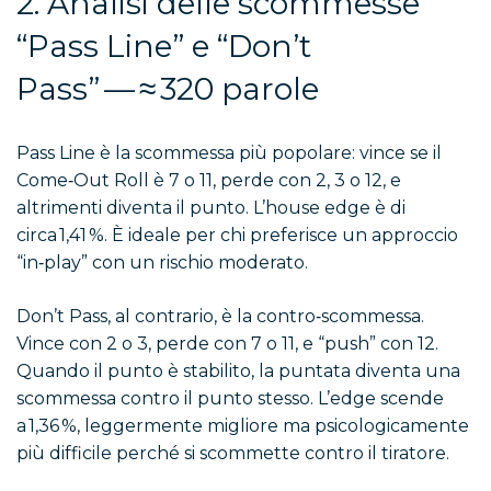
2. Analisi delle scommesse
“Pass Line” e “Don’t
Pass” — ≈ 320 parole
Pass Line è la scommessa più popolare: vince se il
Come‑Out Roll è 7 o 11, perde con 2, 3 o 12, e
altrimenti diventa il punto. L’house edge è di
circa 1,41 %. È ideale per chi preferisce un approccio
“in‑play” con un rischio moderato.
Don’t Pass, al contrario, è la contro‑scommessa.
Vince con 2 o 3, perde con 7 o 11, e “push” con 12.
Quando il punto è stabilito, la puntata diventa una
scommessa contro il punto stesso. L’edge scende
a 1,36 %, leggermente migliore ma psicologicamente
più difficile perché si scommette contro il tiratore.