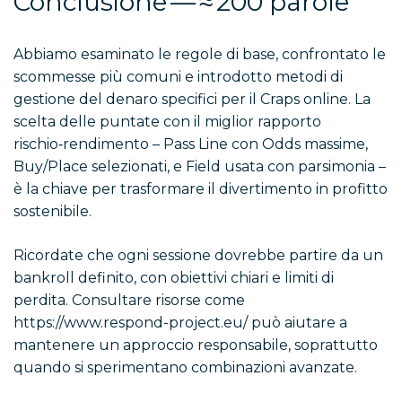
Conclusione — ≈ 200 parole
Abbiamo esaminato le regole di base, confrontato le
scommesse più comuni e introdotto metodi di
gestione del denaro specifici per il Craps online. La
scelta delle puntate con il miglior rapporto
rischio‑rendimento – Pass Line con Odds massime,
Buy/Place selezionati, e Field usata con parsimonia –
è la chiave per trasformare il divertimento in profitto
sostenibile.
Ricordate che ogni sessione dovrebbe partire da un
bankroll definito, con obiettivi chiari e limiti di
perdita. Consultare risorse come
https://www.respond-project.eu/ può aiutare a
mantenere un approccio responsabile, soprattutto
quando si sperimentano combinazioni avanzate.