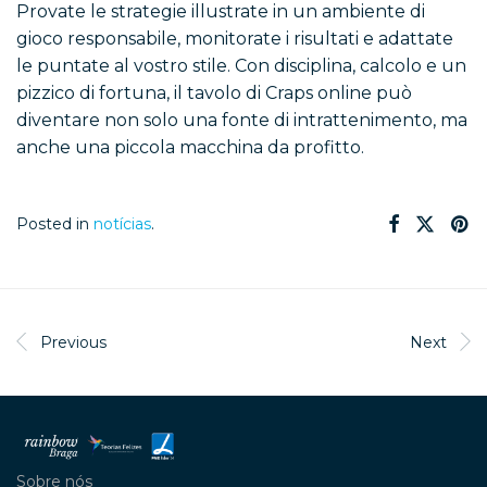
Provate le strategie illustrate in un ambiente di
gioco responsabile, monitorate i risultati e adattate
le puntate al vostro stile. Con disciplina, calcolo e un
pizzico di fortuna, il tavolo di Craps online può
diventare non solo una fonte di intrattenimento, ma
anche una piccola macchina da profitto.
Posted in
notícias
.
Previous
Next
Sobre nós