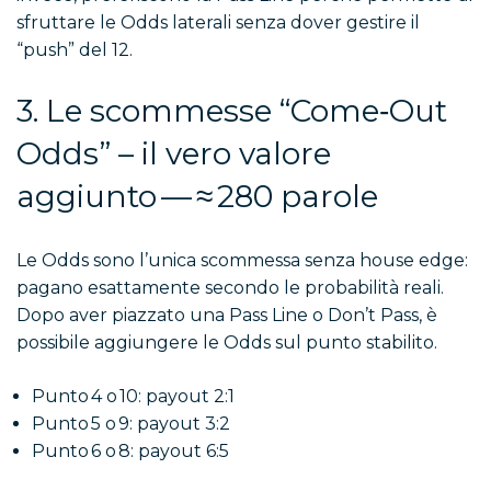
sfruttare le Odds laterali senza dover gestire il
“push” del 12.
3. Le scommesse “Come‑Out
Odds” – il vero valore
aggiunto — ≈ 280 parole
Le Odds sono l’unica scommessa senza house edge:
pagano esattamente secondo le probabilità reali.
Dopo aver piazzato una Pass Line o Don’t Pass, è
possibile aggiungere le Odds sul punto stabilito.
Punto 4 o 10: payout 2:1
Punto 5 o 9: payout 3:2
Punto 6 o 8: payout 6:5