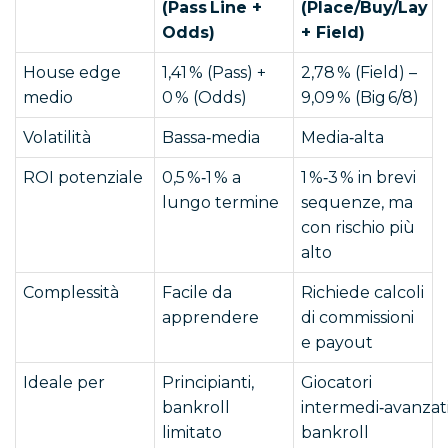
(Pass Line +
(Place/Buy/Lay
Odds)
+ Field)
House edge
1,41 % (Pass) +
2,78 % (Field) –
medio
0 % (Odds)
9,09 % (Big 6/8)
Volatilità
Bassa‑media
Media‑alta
ROI potenziale
0,5 %‑1 % a
1 %‑3 % in brevi
lungo termine
sequenze, ma
con rischio più
alto
Complessità
Facile da
Richiede calcoli
apprendere
di commissioni
e payout
Ideale per
Principianti,
Giocatori
bankroll
intermedi‑avanzati
limitato
bankroll