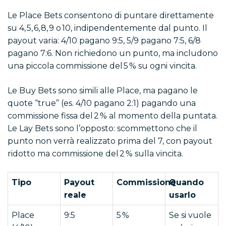
Le Place Bets consentono di puntare direttamente
su 4, 5, 6, 8, 9 o 10, indipendentemente dal punto. Il
payout varia: 4/10 pagano 9:5, 5/9 pagano 7:5, 6/8
pagano 7:6. Non richiedono un punto, ma includono
una piccola commissione del 5 % su ogni vincita.
Le Buy Bets sono simili alle Place, ma pagano le
quote “true” (es. 4/10 pagano 2:1) pagando una
commissione fissa del 2 % al momento della puntata.
Le Lay Bets sono l’opposto: scommettono che il
punto non verrà realizzato prima del 7, con payout
ridotto ma commissione del 2 % sulla vincita.
Tipo
Payout
Commissione
Quando
reale
usarlo
Place
9:5
5 %
Se si vuole