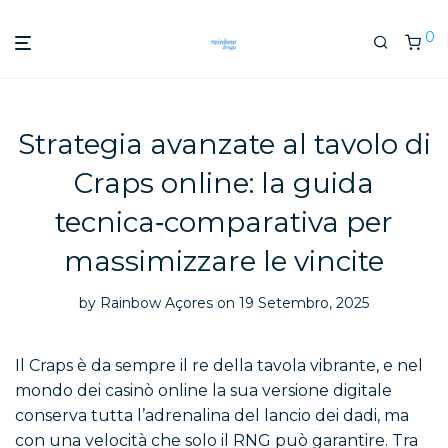
0
Strategia avanzate al tavolo di
Craps online: la guida
tecnica‑comparativa per
massimizzare le vincite
by
Rainbow Açores
on 19 Setembro, 2025
Il Craps è da sempre il re della tavola vibrante, e nel
mondo dei casinò online la sua versione digitale
conserva tutta l’adrenalina del lancio dei dadi, ma
con una velocità che solo il RNG può garantire. Tra