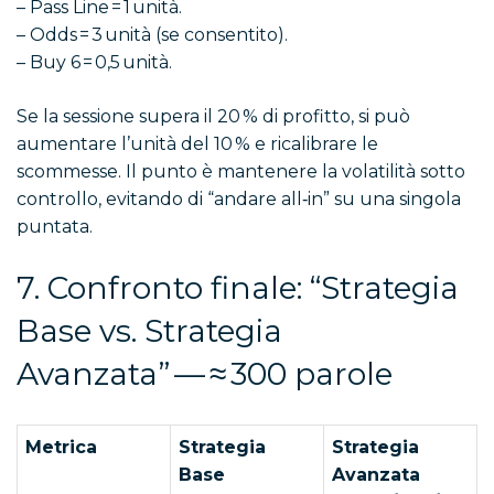
– Pass Line = 1 unità.
– Odds = 3 unità (se consentito).
– Buy 6 = 0,5 unità.
Se la sessione supera il 20 % di profitto, si può
aumentare l’unità del 10 % e ricalibrare le
scommesse. Il punto è mantenere la volatilità sotto
controllo, evitando di “andare all‑in” su una singola
puntata.
7. Confronto finale: “Strategia
Base vs. Strategia
Avanzata” — ≈ 300 parole
Metri­ca
Strategia
Strategia
Base
Avanzata