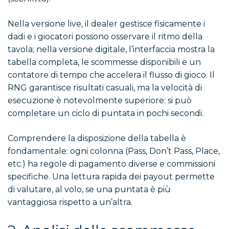
Nella versione live, il dealer gestisce fisicamente i
dadi e i giocatori possono osservare il ritmo della
tavola; nella versione digitale, l’interfaccia mostra la
tabella completa, le scommesse disponibili e un
contatore di tempo che accelera il flusso di gioco. Il
RNG garantisce risultati casuali, ma la velocità di
esecuzione è notevolmente superiore: si può
completare un ciclo di puntata in pochi secondi.
Comprendere la disposizione della tabella è
fondamentale: ogni colonna (Pass, Don’t Pass, Place,
etc.) ha regole di pagamento diverse e commissioni
specifiche. Una lettura rapida dei payout permette
di valutare, al volo, se una puntata è più
vantaggiosa rispetto a un’altra.