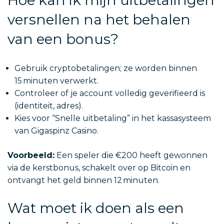
Hoe kan ik mijn uitbetalingen
versnellen na het behalen
van een bonus?
Gebruik cryptobetalingen; ze worden binnen
15 minuten verwerkt.
Controleer of je account volledig geverifieerd is
(identiteit, adres).
Kies voor “Snelle uitbetaling” in het kassasysteem
van Gigaspinz Casino.
Voorbeeld:
Een speler die €200 heeft gewonnen
via de kerstbonus, schakelt over op Bitcoin en
ontvangt het geld binnen 12 minuten.
Wat moet ik doen als een