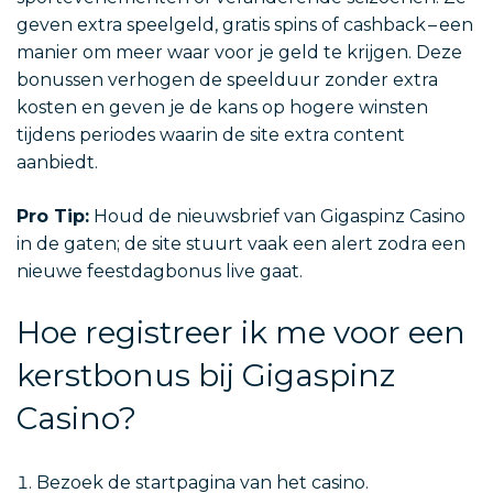
geven extra speelgeld, gratis spins of cashback – een
manier om meer waar voor je geld te krijgen. Deze
bonussen verhogen de speelduur zonder extra
kosten en geven je de kans op hogere winsten
tijdens periodes waarin de site extra content
aanbiedt.
Pro Tip:
Houd de nieuwsbrief van Gigaspinz Casino
in de gaten; de site stuurt vaak een alert zodra een
nieuwe feestdagbonus live gaat.
Hoe registreer ik me voor een
kerstbonus bij Gigaspinz
Casino?
Bezoek de startpagina van het casino.