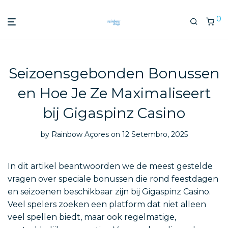
0
Seizoensgebonden Bonussen
en Hoe Je Ze Maximaliseert
bij Gigaspinz Casino
by
Rainbow Açores
on 12 Setembro, 2025
In dit artikel beantwoorden we de meest gestelde
vragen over speciale bonussen die rond feestdagen
en seizoenen beschikbaar zijn bij Gigaspinz Casino.
Veel spelers zoeken een platform dat niet alleen
veel spellen biedt, maar ook regelmatige,