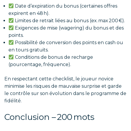
Date d’expiration du bonus (certaines offres
expirent en 48 h).
Limites de retrait liées au bonus (ex. max 200 €).
Exigences de mise (wagering) du bonus et des
points.
Possibilité de conversion des points en cash ou
en tours gratuits.
Conditions de bonus de recharge
(pourcentage, fréquence).
En respectant cette checklist, le joueur novice
minimise les risques de mauvaise surprise et garde
le contrôle sur son évolution dans le programme de
fidélité.
Conclusion – 200 mots