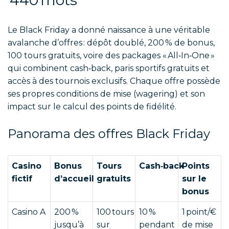
440 mots
Le Black Friday a donné naissance à une véritable
avalanche d’offres : dépôt doublé, 200 % de bonus,
100 tours gratuits, voire des packages « All‑In‑One »
qui combinent cash‑back, paris sportifs gratuits et
accès à des tournois exclusifs. Chaque offre possède
ses propres conditions de mise (wagering) et son
impact sur le calcul des points de fidélité.
Panorama des offres Black Friday
Casino
Bonus
Tours
Cash‑back
Points
fictif
d’accueil
gratuits
sur le
bonus
Casino A
200 %
100 tours
10 %
1 point/€
jusqu’à
sur
pendant
de mise