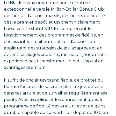
Le Black Friday ouvre une porte d’entrée
exceptionnelle vers le Million‑Dollar Bonus Club :
des bonus d’accueil massifs, des points de fidélité
dès le premier dépôt et un chemin clairement
balisé vers le statut VIP. En comprenant le
fonctionnement des programmes de fidélité, en
choisissant les meilleures offres d’accueil, en
appliquant des stratégies de jeu adaptées et en
évitant les pièges courants, même un joueur sans
expérience peut transformer un petit capital en
avantages premium.
Il suffit de choisir un casino fiable, de profiter du
bonus d’accueil, de suivre le plan de jeu détaillé
dans cet article et de surveiller régulièrement ses
points. Avec discipline et les bonnes pratiques, le
programme de fidélité devient un levier de gains
durable, capable de convertir un dépôt de 10 € en