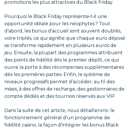
promotions les plus attractives du Black Friday.
Pourquoi le Black Friday représente‑t‑il une
opportunité idéale pour les néophytes ? Tout
d’abord, les bonus d’accueil sont souvent doublés,
voire triplés, ce qui signifie que chaque euro déposé
se transforme rapidement en plusieurs euros de
jeu. Ensuite, la plupart des programmes attribuent
des points de fidélité dès le premier dépôt, ce qui
ouvre la porte à des récompenses supplémentaires
dès les premières parties. Enfin, le système de
niveaux progressifs permet d’accéder, au fil des
mises, à des offres de recharge, des gestionnaires de
compte dédiés et des tournois réservés aux VIP.
Dans la suite de cet article, nous détaillerons : le
fonctionnement général d’un programme de
fidélité casino, la façon d’intégrer les bonus Black