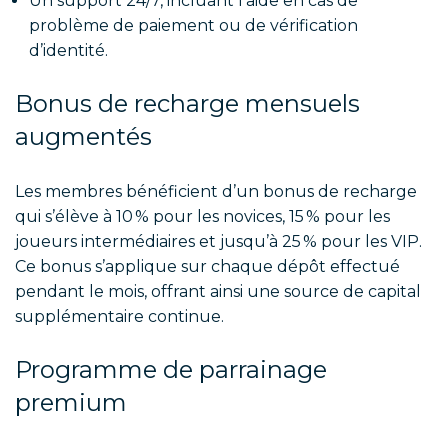
Un support 24/7, incluant l’aide en cas de
problème de paiement ou de vérification
d’identité.
Bonus de recharge mensuels
augmentés
Les membres bénéficient d’un bonus de recharge
qui s’élève à 10 % pour les novices, 15 % pour les
joueurs intermédiaires et jusqu’à 25 % pour les VIP.
Ce bonus s’applique sur chaque dépôt effectué
pendant le mois, offrant ainsi une source de capital
supplémentaire continue.
Programme de parrainage
premium