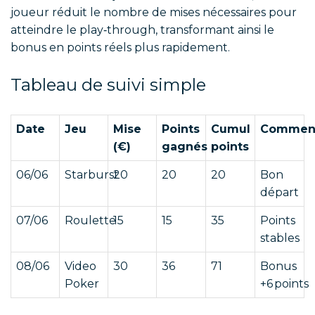
joueur réduit le nombre de mises nécessaires pour
atteindre le play‑through, transformant ainsi le
bonus en points réels plus rapidement.
Tableau de suivi simple
Date
Jeu
Mise
Points
Cumul
Comment
(€)
gagnés
points
06/06
Starburst
20
20
20
Bon
départ
07/06
Roulette
15
15
35
Points
stables
08/06
Video
30
36
71
Bonus
Poker
+6 points