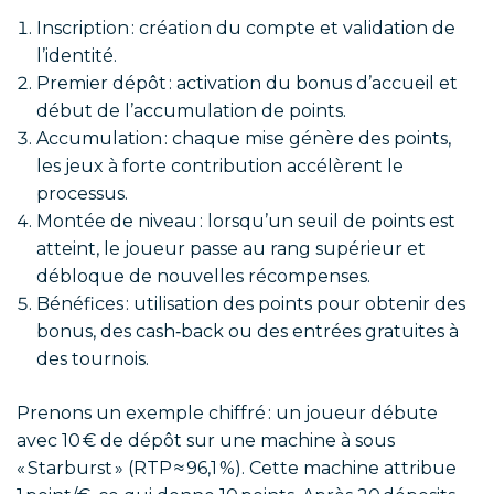
Inscription : création du compte et validation de
l’identité.
Premier dépôt : activation du bonus d’accueil et
début de l’accumulation de points.
Accumulation : chaque mise génère des points,
les jeux à forte contribution accélèrent le
processus.
Montée de niveau : lorsqu’un seuil de points est
atteint, le joueur passe au rang supérieur et
débloque de nouvelles récompenses.
Bénéfices : utilisation des points pour obtenir des
bonus, des cash‑back ou des entrées gratuites à
des tournois.
Prenons un exemple chiffré : un joueur débute
avec 10 € de dépôt sur une machine à sous
« Starburst » (RTP ≈ 96,1 %). Cette machine attribue