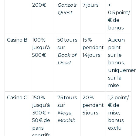
200 €
Gonzo’s
7 jours
+
Quest
0,5 point/
€ de
bonus
Casino B
100 %
50 tours
15 %
Aucun
jusqu’à
sur
pendant
point
500 €
Book of
14 jours
sur le
Dead
bonus,
uniqueme
sur la
mise
Casino C
150 %
75 tours
20 %
1,2 point/
jusqu’à
sur
pendant
€ de
300 € +
Mega
5 jours
mise,
50 € de
Moolah
bonus
paris
exclu
sportifs