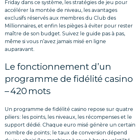
Friday dans ce système, les stratégies de jeu pour
accélérer la montée de niveau, les avantages
exclusifs réservés aux membres du Club des
Millionnaires, et enfin les pièges à éviter pour rester
maître de son budget. Suivez le guide pas à pas,
même si vous n’avez jamais misé en ligne
auparavant.
Le fonctionnement d’un
programme de fidélité casino
– 420 mots
Un programme de fidélité casino repose sur quatre
piliers : les points, les niveaux, les récompenses et le
support dédié. Chaque euro misé génère un certain
nombre de points ; le taux de conversion dépend