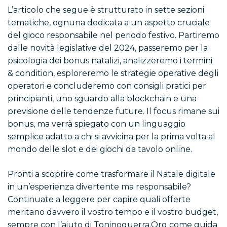
L’articolo che segue è strutturato in sette sezioni
tematiche, ognuna dedicata a un aspetto cruciale
del gioco responsabile nel periodo festivo. Partiremo
dalle novità legislative del 2024, passeremo per la
psicologia dei bonus natalizi, analizzeremo i termini
& condition, esploreremo le strategie operative degli
operatori e concluderemo con consigli pratici per
principianti, uno sguardo alla blockchain e una
previsione delle tendenze future. Il focus rimane sui
bonus, ma verrà spiegato con un linguaggio
semplice adatto a chi si avvicina per la prima volta al
mondo delle slot e dei giochi da tavolo online.
Pronti a scoprire come trasformare il Natale digitale
in un’esperienza divertente ma responsabile?
Continuate a leggere per capire quali offerte
meritano davvero il vostro tempo e il vostro budget,
sempre con l’aiuto di Toninoguerra.Org come guida