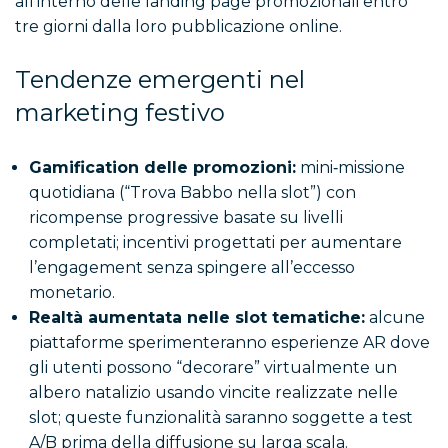
all’interno delle landing page promozionali entro
tre giorni dalla loro pubblicazione online.
Tendenze emergenti nel
marketing festivo
Gamification delle promozioni:
mini‑missione
quotidiana (“Trova Babbo nella slot”) con
ricompense progressive basate su livelli
completati; incentivi progettati per aumentare
l’engagement senza spingere all’eccesso
monetario.
Realtà aumentata nelle slot tematiche:
alcune
piattaforme sperimenteranno esperienze AR dove
gli utenti possono “decorare” virtualmente un
albero natalizio usando vincite realizzate nelle
slot; queste funzionalità saranno soggette a test
A/B prima della diffusione su larga scala.