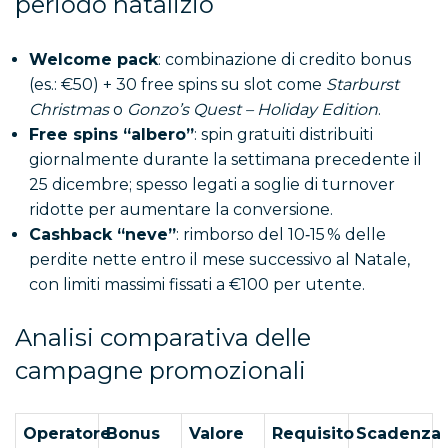
periodo natalizio
Welcome pack
: combinazione di credito bonus
(es.: €50) + 30 free spins su slot come
Starburst
Christmas
o
Gonzo’s Quest – Holiday Edition
.
Free spins “albero”
: spin gratuiti distribuiti
giornalmente durante la settimana precedente il
25 dicembre; spesso legati a soglie di turnover
ridotte per aumentare la conversione.
Cashback “neve”
: rimborso del 10‑15 % delle
perdite nette entro il mese successivo al Natale,
con limiti massimi fissati a €100 per utente.
Analisi comparativa delle
campagne promozionali
Operatore
Bonus
Valore
Requisito
Scadenza