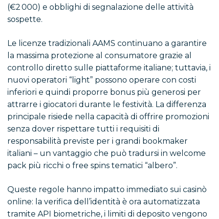
(€2 000) e obblighi di segnalazione delle attività
sospette.
Le licenze tradizionali AAMS continuano a garantire
la massima protezione al consumatore grazie al
controllo diretto sulle piattaforme italiane; tuttavia, i
nuovi operatori “light” possono operare con costi
inferiori e quindi proporre bonus più generosi per
attrarre i giocatori durante le festività. La differenza
principale risiede nella capacità di offrire promozioni
senza dover rispettare tutti i requisiti di
responsabilità previste per i grandi bookmaker
italiani – un vantaggio che può tradursi in welcome
pack più ricchi o free spins tematici “albero”.
Queste regole hanno impatto immediato sui casinò
online: la verifica dell’identità è ora automatizzata
tramite API biometriche, i limiti di deposito vengono