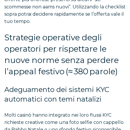
scommesse non aams nuovi”. Utilizzando la checklist
sopra potrai decidere rapidamente se l’offerta vale il
tuo tempo.
Strategie operative degli
operatori per rispettare le
nuove norme senza perdere
l’appeal festivo (≈ 380 parole)
Adeguamento dei sistemi KYC
automatici con temi natalizi
Molti casinò hanno integrato nei loro flussi KYC
richieste creative come una foto selfie con cappello
da Babbo Natale o uno sfondo festivo riconoscibile