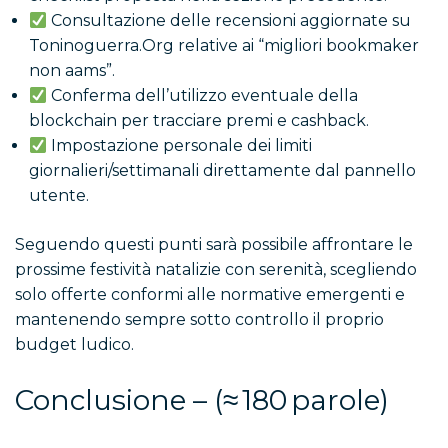
Consultazione delle recensioni aggiornate su
Toninoguerra.Org relative ai “migliori bookmaker
non aams”.
Conferma dell’utilizzo eventuale della
blockchain per tracciare premi e cashback.
Impostazione personale dei limiti
giornalieri/settimanali direttamente dal pannello
utente.
Seguendo questi punti sarà possibile affrontare le
prossime festività natalizie con serenità, scegliendo
solo offerte conformi alle normative emergenti e
mantenendo sempre sotto controllo il proprio
budget ludico.
Conclusione – (≈ 180 parole)