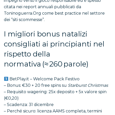
impegno verso il gioco responsabile ed è spesso
citata nei report annuali pubblicati da
Toninoguerra.Org come best practice nel settore
dei “siti scommesse”.
I migliori bonus natalizi
consigliati ai principianti nel
rispetto della
normativa (≈ 260 parole)
BetPlay.it – Welcome Pack Festivo
– Bonus: €30 + 20 free spins su
Starburst Christmas
– Requisito wagering: 25x deposito + 5x valore spin
(€0,20)
– Scadenza: 31 dicembre
– Perché sicuro: licenza AAMS completa, termini