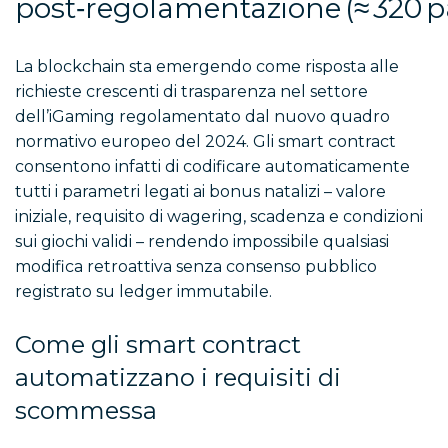
post‑regolamentazione (≈ 320 p
La blockchain sta emergendo come risposta alle
richieste crescenti di trasparenza nel settore
dell’iGaming regolamentato dal nuovo quadro
normativo europeo del 2024. Gli smart contract
consentono infatti di codificare automaticamente
tutti i parametri legati ai bonus natalizi – valore
iniziale, requisito di wagering, scadenza e condizioni
sui giochi validi – rendendo impossibile qualsiasi
modifica retroattiva senza consenso pubblico
registrato su ledger immutabile.
Come gli smart contract
automatizzano i requisiti di
scommessa