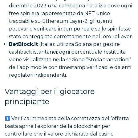
dicembre 2023 una campagna natalizia dove ogni
free spin era rappresentato da NFT unico
tracciabile su Ethereum Layer‑2; gli utenti
potevano verificare in tempo reale se lo spin fosse
stato conteggiato correttamente nel loro rollover.
BetBlock.it
(Italia): utilizza Solana per gestire
cashback istantanei; ogni percentuale restituita
viene visualizzata nella sezione “Storia transazioni”
dell’app mobile con timestamp verificabile da enti
regolatori indipendenti.
Vantaggi per il giocatore
principiante
Verifica immediata della correttezza dell’offerta:
basta aprire l’explorer della blockchain per
controllare che il valore dichiarato dal casino