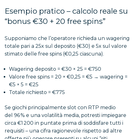
Esempio pratico – calcolo reale su
“bonus €30 + 20 free spins”
Supponiamo che l’operatore richieda un wagering
totale pari a 25x sul deposito (€30) e 5x sul valore
stimato delle free spins (€0,25 ciascuna).
Wagering deposito = €30 × 25 = €750
Valore free spins = 20 × €0,25 = €5 → wagering =
€5 × 5 = €25
Totale richiesto = €775
Se giochi principalmente slot con RTP medio
del 96 % e una volatilità media, potresti impiegare
circa €1 200 in puntate prima di soddisfare tutti i
requisiti – una cifra ragionevole rispetto ad altre
offerte più onerose presenti su alcuni “siti