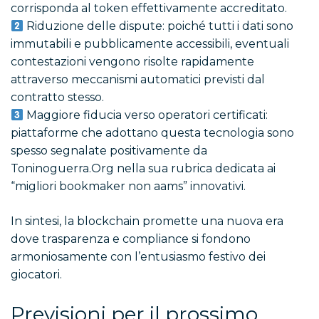
corrisponda al token effettivamente accreditato.
Riduzione delle dispute: poiché tutti i dati sono
immutabili e pubblicamente accessibili, eventuali
contestazioni vengono risolte rapidamente
attraverso meccanismi automatici previsti dal
contratto stesso.
Maggiore fiducia verso operatori certificati:
piattaforme che adottano questa tecnologia sono
spesso segnalate positivamente da
Toninoguerra.Org nella sua rubrica dedicata ai
“migliori bookmaker non aams” innovativi.
In sintesi, la blockchain promette una nuova era
dove trasparenza e compliance si fondono
armoniosamente con l’entusiasmo festivo dei
giocatori.
Previsioni per il prossimo