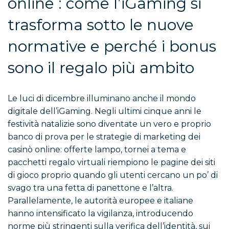
online : come l’iGaming si
trasforma sotto le nuove
normative e perché i bonus
sono il regalo più ambito
Le luci di dicembre illuminano anche il mondo
digitale dell’iGaming. Negli ultimi cinque anni le
festività natalizie sono diventate un vero e proprio
banco di prova per le strategie di marketing dei
casinò online: offerte lampo, tornei a tema e
pacchetti regalo virtuali riempiono le pagine dei siti
di gioco proprio quando gli utenti cercano un po’ di
svago tra una fetta di panettone e l’altra.
Parallelamente, le autorità europee e italiane
hanno intensificato la vigilanza, introducendo
norme più stringenti sulla verifica dell’identità, sui