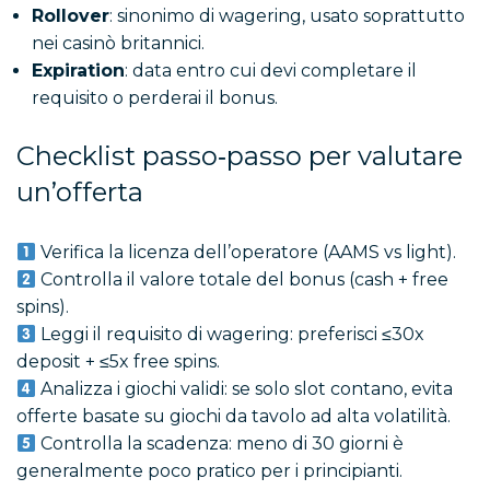
Rollover
: sinonimo di wagering, usato soprattutto
nei casinò britannici.
Expiration
: data entro cui devi completare il
requisito o perderai il bonus.
Checklist passo‑passo per valutare
un’offerta
Verifica la licenza dell’operatore (AAMS vs light).
Controlla il valore totale del bonus (cash + free
spins).
Leggi il requisito di wagering: preferisci ≤30x
deposit + ≤5x free spins.
Analizza i giochi validi: se solo slot contano, evita
offerte basate su giochi da tavolo ad alta volatilità.
Controlla la scadenza: meno di 30 giorni è
generalmente poco pratico per i principianti.