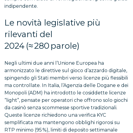
indipendente.
Le novità legislative più
rilevanti del
2024 (≈ 280 parole)
Negli ultimi due anni l’Unione Europea ha
armonizzato le direttive sul gioco d’azzardo digitale,
spingendo gli Stati membri verso licenze più flessibili
ma controllate. In Italia, l’Agenzia delle Dogane e dei
Monopoli (ADM) ha introdotto le cosiddette licenze
“light”, pensate per operatori che offrono solo giochi
da casinò senza scommesse sportive tradizionali.
Queste licenze richiedono una verifica KYC
semplificata ma mantengono obblighi rigorosi su
RTP minimo (95 %), limiti di deposito settimanale