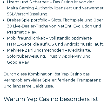
Lizenz und Sicherheit – Das Casino ist von der
Malta Gaming Authority lizenziert und verwendet
SSL‑Verschlüsselung.
Breites Spielportfolio – Slots, Tischspiele und über
30 Live‑Dealer‑Tische von NetEnt, Evolution und
Pragmatic Play.
Mobilfreundlichkeit – Vollständig optimierte
HTML5‑Seite, die auf iOS und Android flüssig läuft.
Mehrere Zahlungsmethoden – Kreditkarte,
Sofortüberweisung, Trustly, Apple Pay und
Google Pay.
Durch diese Kombination löst Yep Casino das
Kernproblem vieler Spieler: fehlende Transparenz
und langsame Geldflüsse.
Warum Yep Casino besonders ist