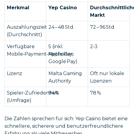
Merkmal
Yep Casino
Durchschnittlich
Markt
Auszahlungszeit
24 – 48 Std.
72 – 96 Std.
(Durchschnitt)
Verfügbare
5 (inkl.
2‑3
Mobile‑Payment‑Methoden
Apple Pay,
Google Pay)
Lizenz
Malta Gaming
Oft nur lokale
Authority
Lizenzen
Spieler‑Zufriedenheit
94 %
78 %
(Umfrage)
Die Zahlen sprechen für sich: Yep Casino bietet eine
schnellere, sicherere und benutzerfreundlichere
Erfahrung als viele Mitbewerber.