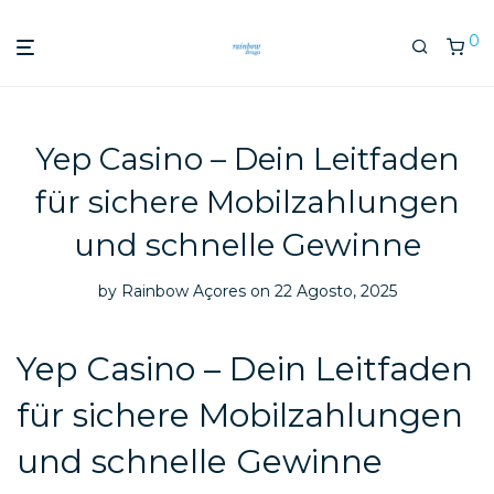
0
Yep Casino – Dein Leitfaden
für sichere Mobilzahlungen
und schnelle Gewinne
by
Rainbow Açores
on 22 Agosto, 2025
Yep Casino – Dein Leitfaden
für sichere Mobilzahlungen
und schnelle Gewinne