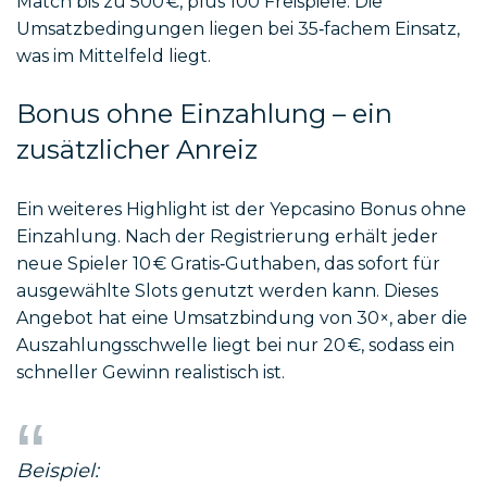
Match bis zu 500 €, plus 100 Freispiele. Die
Umsatzbedingungen liegen bei 35‑fachem Einsatz,
was im Mittelfeld liegt.
Bonus ohne Einzahlung – ein
zusätzlicher Anreiz
Ein weiteres Highlight ist der Yepcasino Bonus ohne
Einzahlung. Nach der Registrierung erhält jeder
neue Spieler 10 € Gratis‑Guthaben, das sofort für
ausgewählte Slots genutzt werden kann. Dieses
Angebot hat eine Umsatzbindung von 30×, aber die
Auszahlungsschwelle liegt bei nur 20 €, sodass ein
schneller Gewinn realistisch ist.
Beispiel: