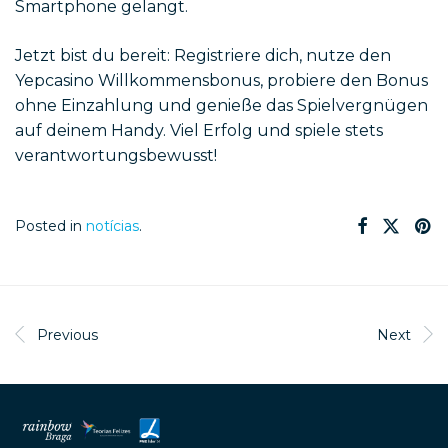
Smartphone gelangt.
Jetzt bist du bereit: Registriere dich, nutze den
Yepcasino Willkommensbonus, probiere den Bonus
ohne Einzahlung und genieße das Spielvergnügen
auf deinem Handy. Viel Erfolg und spiele stets
verantwortungsbewusst!
Posted in
notícias
.
Previous
Next