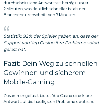
durchschnittliche Antwortzeit beträgt unter
2 Minuten, was deutlich schneller ist als der
Branchendurchschnitt von 7 Minuten.
Statistik: 92 % der Spieler geben an, dass der
Support von Yep Casino ihre Probleme sofort
gelöst hat.
Fazit: Dein Weg zu schnellen
Gewinnen und sicherem
Mobile‑Gaming
Zusammengefasst bietet Yep Casino eine klare
Antwort auf die häufigsten Probleme deutscher