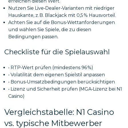
erreichen diesen Wert.
Nutzen Sie Live‑Dealer‑Varianten mit niedriger
Hauskante, z. B. Blackjack mit 0,5 % Hausvorteil.
Achten Sie auf die Bonus‑Wettanforderungen
und wählen Sie Spiele, die zu diesen
Bedingungen passen.
Checkliste für die Spielauswahl
• RTP‑Wert prüfen (mindestens 96 %)
• Volatilität dem eigenen Spielstil anpassen
• Bonus‑Umsatzbedingungen berücksichtigen
• Lizenz und Sicherheit prüfen (MGA‑Lizenz bei N1
Casino)
Vergleichstabelle: N1 Casino
vs. typische Mitbewerber