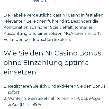
Telefon
Die Tabelle verdeutlicht, dass N1 Casino in fast allen
relevanten Bereichen führend ist. Besonders die
Kombination aus hoher Spielvielfalt, schneller
Auszahlung und einer soliden MGA‑Lizenz schafft
Vertrauen bei deutschen Spielern.
Wie Sie den N1 Casino Bonus
ohne Einzahlung optimal
einsetzen
Registrieren Sie sich und aktivieren Sie den Bonus
sofort.
Wählen Sie ein Spiel mit hohem RTP, z. B.
Mega
Joker
(RTP = 99 %).