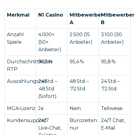
Merkmal
N1 Casino
Mitbewerber
Mitbewerber
A
B
Anzahl
4 000+
2 500 (15
3 100 (30
Spiele
(50+
Anbieter)
Anbieter)
Anbieter)
Durchschnittlicher
96,2 %
95,4 %
95,8 %
RTP
Auszahlungszeit
24 Std. –
48 Std. –
24 Std. –
48 Std.
72 Std.
72 Std.
(Sofort)
MGA‑Lizenz
Ja
Nein
Teilweise
Kundensupport
24/7
Bürozeiten
24/7 Chat,
Live‑Chat,
nur
E‑Mail