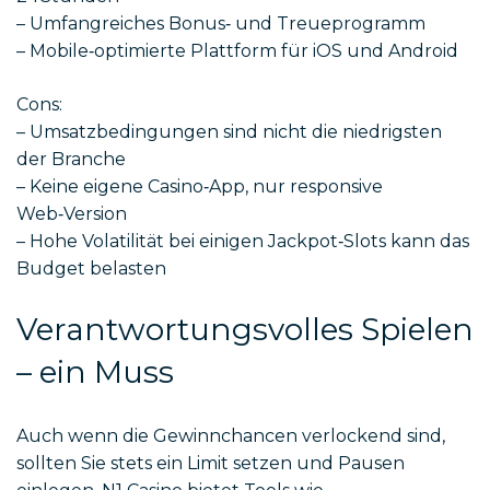
– Umfangreiches Bonus‑ und Treueprogramm
– Mobile‑optimierte Plattform für iOS und Android
Cons:
– Umsatzbedingungen sind nicht die niedrigsten
der Branche
– Keine eigene Casino‑App, nur responsive
Web‑Version
– Hohe Volatilität bei einigen Jackpot‑Slots kann das
Budget belasten
Verantwortungsvolles Spielen
– ein Muss
Auch wenn die Gewinnchancen verlockend sind,
sollten Sie stets ein Limit setzen und Pausen