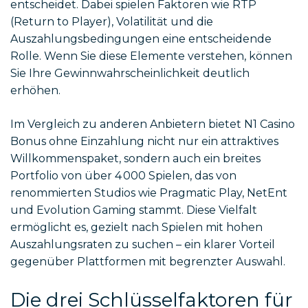
entscheidet. Dabei spielen Faktoren wie RTP
(Return to Player), Volatilität und die
Auszahlungsbedingungen eine entscheidende
Rolle. Wenn Sie diese Elemente verstehen, können
Sie Ihre Gewinnwahrscheinlichkeit deutlich
erhöhen.
Im Vergleich zu anderen Anbietern bietet N1 Casino
Bonus ohne Einzahlung nicht nur ein attraktives
Willkommenspaket, sondern auch ein breites
Portfolio von über 4 000 Spielen, das von
renommierten Studios wie Pragmatic Play, NetEnt
und Evolution Gaming stammt. Diese Vielfalt
ermöglicht es, gezielt nach Spielen mit hohen
Auszahlungsraten zu suchen – ein klarer Vorteil
gegenüber Plattformen mit begrenzter Auswahl.
Die drei Schlüsselfaktoren für