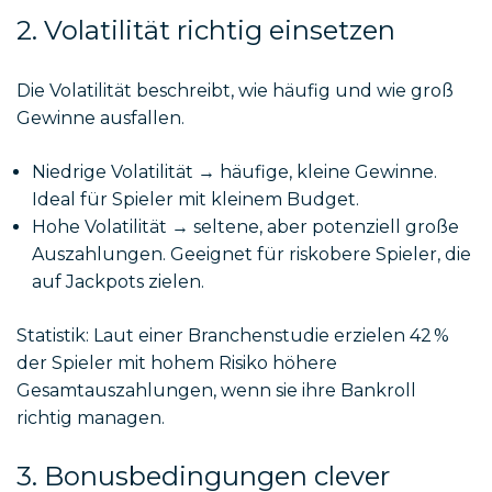
2. Volatilität richtig einsetzen
Die Volatilität beschreibt, wie häufig und wie groß
Gewinne ausfallen.
Niedrige Volatilität → häufige, kleine Gewinne.
Ideal für Spieler mit kleinem Budget.
Hohe Volatilität → seltene, aber potenziell große
Auszahlungen. Geeignet für riskobere Spieler, die
auf Jackpots zielen.
Statistik: Laut einer Branchenstudie erzielen 42 %
der Spieler mit hohem Risiko höhere
Gesamtauszahlungen, wenn sie ihre Bankroll
richtig managen.
3. Bonusbedingungen clever