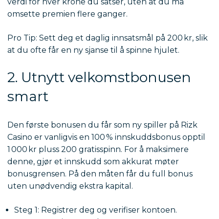
verdi for hver krone du satser, uten at du må
omsette premien flere ganger.
Pro Tip: Sett deg et daglig innsatsmål på 200 kr, slik
at du ofte får en ny sjanse til å spinne hjulet.
2. Utnytt velkomstbonusen
smart
Den første bonusen du får som ny spiller på Rizk
Casino er vanligvis en 100 % innskuddsbonus opptil
1 000 kr pluss 200 gratisspinn. For å maksimere
denne, gjør et innskudd som akkurat møter
bonusgrensen. På den måten får du full bonus
uten unødvendig ekstra kapital.
Steg 1: Registrer deg og verifiser kontoen.