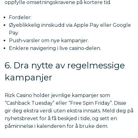
oppfylle omsetningskravene på kortere tid.
Fordeler:
Øyeblikkelig innskudd via Apple Pay eller Google
Pay.
Push‑varsler om nye kampanjer.
Enklere navigering i live casino‑delen.
6. Dra nytte av regelmessige
kampanjer
Rizk Casino holder jevnlige kampanjer som
“Cashback Tuesday” eller “Free Spin Friday”. Disse
gir deg ekstra verdi uten ekstra innsats. Meld deg på
nyhetsbrevet for å få beskjed i tide, og sett en
påminnelse i kalenderen for å bruke dem.