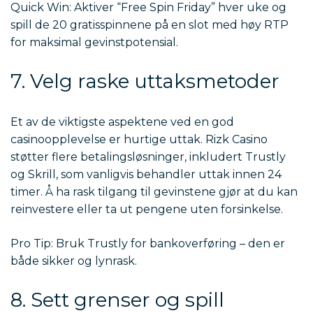
Quick Win: Aktiver “Free Spin Friday” hver uke og
spill de 20 gratisspinnene på en slot med høy RTP
for maksimal gevinstpotensial.
7. Velg raske uttaksmetoder
Et av de viktigste aspektene ved en god
casinoopplevelse er hurtige uttak. Rizk Casino
støtter flere betalingsløsninger, inkludert Trustly
og Skrill, som vanligvis behandler uttak innen 24
timer. Å ha rask tilgang til gevinstene gjør at du kan
reinvestere eller ta ut pengene uten forsinkelse.
Pro Tip: Bruk Trustly for bankoverføring – den er
både sikker og lynrask.
8. Sett grenser og spill